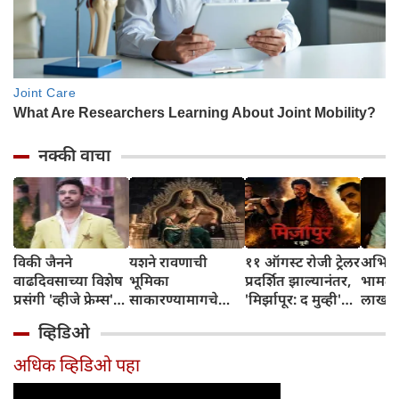
नक्की वाचा
विकी जैनने
यशने रावणाची
११ ऑगस्ट रोजी ट्रेलर
अभिनेत
वाढदिवसाच्या विशेष
भूमिका
प्रदर्शित झाल्यानंतर,
भामट्य
प्रसंगी 'व्हीजे फ्रेम्स'
साकारण्यामागचे
'मिर्झापूर: द मुव्ही'
लाखांच
या प्रॉडक्शन
रहस्य उघड केले
७-८ शहरांमध्ये भव्य
व्हिडिओ
हाऊसची भव्य
प्रमोशन करणार
सुरुवात केली
अधिक व्हिडिओ पहा