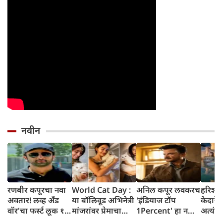
नवीन
रणबीर कपूरचा नवा
World Cat Day :
अनिल कपूर लवकरच
हरिश्च
अवतार! लव्ह अँड
या बॉलिवूड अभिनेत्री
'इंडियाज टॉप
केदारेश
वॉर'चा फर्स्ट लूक १५
मांजरांवर प्रेमाचा
1Percent' हा नवीन
अत्यंत 
ऑगस्टला समोर
वर्षाव करणाऱ्या 'कॅट
गेम शो घेऊन येत
आणि नि