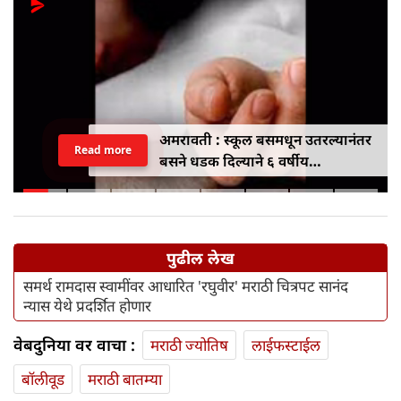
अमरावती : स्कूल बसमधून उतरल्यानंतर
Read more
बसने धडक दिल्याने ६ वर्षीय
विद्यार्थिनीचा मृत्यू
पुढील लेख
समर्थ रामदास स्वामींवर आधारित 'रघुवीर' मराठी चित्रपट सानंद
न्यास येथे प्रदर्शित होणार
वेबदुनिया वर वाचा :
मराठी ज्योतिष
लाईफस्टाईल
बॉलीवूड
मराठी बातम्या