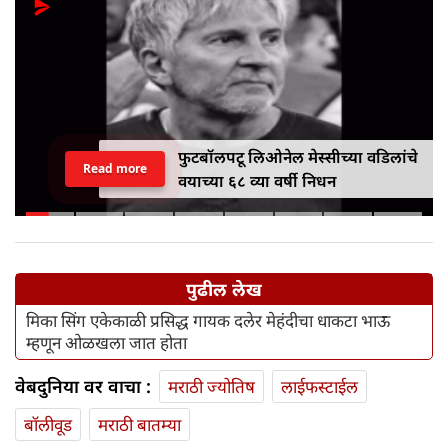
फुटबॉलपटू लिओनेल मेस्सीच्या वडिलांचे
Read more
वयाच्या ६८ व्या वर्षी निधन
पुढील लेख
मिका सिंग एकेकाळी प्रसिद्ध गायक दलेर मेहंदीचा धाकटा भाऊ
म्हणून ओळखला जात होता
वेबदुनिया वर वाचा :
मराठी ज्योतिष
लाईफस्टाईल
बॉलीवूड
मराठी बातम्या