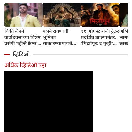
विकी जैनने
यशने रावणाची
११ ऑगस्ट रोजी ट्रेलर
अभिनेत
वाढदिवसाच्या विशेष
भूमिका
प्रदर्शित झाल्यानंतर,
भामट्य
प्रसंगी 'व्हीजे फ्रेम्स'
साकारण्यामागचे
'मिर्झापूर: द मुव्ही'
लाखांच
या प्रॉडक्शन
रहस्य उघड केले
७-८ शहरांमध्ये भव्य
व्हिडिओ
हाऊसची भव्य
प्रमोशन करणार
सुरुवात केली
अधिक व्हिडिओ पहा