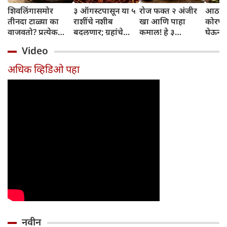
शिवलिंगासमोर
३ ऑगस्टपासून या ५
रोज फक्त २ अंजीर
आठवड्
तीनदा टाळ्या का
राशींचे नशीब
खा आणि पाहा
कोरफड
वाजवतो? प्रत्येक
बदलणार; ग्रहांचे
कमाल! हे ३
घेऊन 
टाळीमागील अर्थ
नकारात्मक प्रभाव
आरोग्यदायी फायदे
चमकदा
Video
जाणून घ्या
संपतील आणि शुभ
तुम्हाला ठाऊक
मिळवा,
दिवसांची सुरुवात
आहेत का?
घ्या
अधिक व्हिडिओ पहा
होईल
नवीन