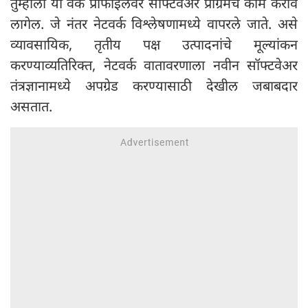
तुम्हाला या वर्क प्रोफाइलवर सॉफ्टवेअर प्रोग्रॅमचे काम करावे
लागेल. जे नंतर नेटवर्क विश्लेषणामध्ये वापरले जाते. असे
व्यावसायिक, तृतीय पक्ष उत्पादनांचे मूल्यांकन
करण्याव्यतिरिक्त, नेटवर्क वातावरणाला नवीन सॉफ्टवेअर
तंत्रज्ञानामध्ये अपग्रेड करण्यासाठी देखील जबाबदार
असतात.