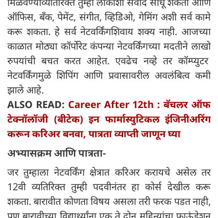
मिळवण्याव्यतिरिक्त तुम्ही लोकांशी संवाद साधू शकता आणि
ऑफिस, बँक, पेमेंट, संगीत, व्हिडिओ, गेमिंग अशी सर्व कामे
करू शकता. हे सर्व नेटवर्किंगशिवाय शक्य नाही. आजच्या
काळात मोठ्या कॉर्पोरेट कंपन्या नेटवर्किंगच्या मदतीने लाखो
रुपयांची बचत करत आहेत. एवढेच नव्हे तर कॉम्प्युटर
नेटवर्किंगमुळे शिपिंग आणि प्रवासावरील अवलंबित्व कमी
झाले आहे.
ALSO READ:
Career After 12th : बॅचलर ऑफ
टेक्नॉलॉजी (बीटेक) इन फार्मास्युटिकल इंजिनीअरिंग
करून करिअर बनवा, पात्रता व्याप्ती जाणून घ्या
अभ्यासक्रम आणि पात्रता-
जर तुम्हाला नेटवर्किंग क्षेत्रात करिअर करायचे असेल तर
12वी व्यतिरिक्त तुम्ही पदवीनंतर हा कोर्स देखील करू
शकता. बारावीत कोणता विषय असला तरी फरक पडत नाही,
पण बारावीच्या विद्यार्थ्यांना एक ते दोन महिन्यांचा फाऊंडेशन