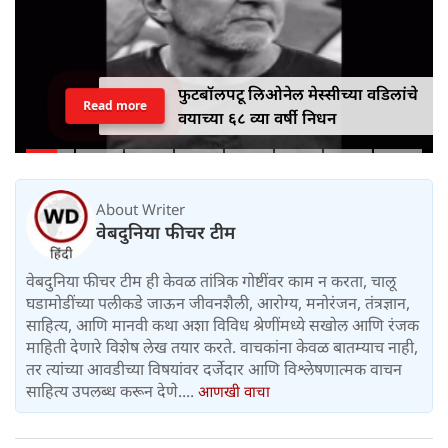
फुटबॉलपटू लिओनेल मेस्सीच्या वडिलांचे
Read more
वयाच्या ६८ व्या वर्षी निधन
About Writer
वेबदुनिया फीचर टीम
वेबदुनिया फीचर टीम ही केवळ तांत्रिक गोष्टींवर काम न करता, चालू
घडामोडींच्या पलीकडे जाऊन जीवनशैली, आरोग्य, मनोरंजन, तंत्रज्ञान,
साहित्य, आणि मानवी कथा अशा विविध श्रेणींमध्ये सखोल आणि रंजक
माहिती देणारे विशेष लेख तयार करते. वाचकांना केवळ बातम्याच नाही,
तर त्यांच्या आवडीच्या विषयांवर दर्जेदार आणि विश्लेषणात्मक वाचन
साहित्य उपलब्ध करून देणे....
आणखी वाचा