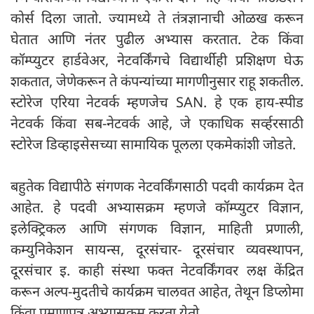
कोर्स दिला जातो. ज्यामध्ये ते तंत्रज्ञानाची ओळख करून
घेतात आणि नंतर पुढील अभ्यास करतात. टेक किंवा
कॉम्प्युटर हार्डवेअर, नेटवर्किंगचे विद्यार्थीही प्रशिक्षण घेऊ
शकतात, जेणेकरून ते कंपन्यांच्या मागणीनुसार राहू शकतील.
स्टोरेज एरिया नेटवर्क म्हणजेच SAN. हे एक हाय-स्पीड
नेटवर्क किंवा सब-नेटवर्क आहे, जे एकाधिक सर्व्हरसाठी
स्टोरेज डिव्हाइसेसच्या सामायिक पूलला एकमेकांशी जोडते.
बहुतेक विद्यापीठे संगणक नेटवर्किंगसाठी पदवी कार्यक्रम देत
आहेत. हे पदवी अभ्यासक्रम म्हणजे कॉम्प्युटर विज्ञान,
इलेक्ट्रिकल आणि संगणक विज्ञान, माहिती प्रणाली,
कम्युनिकेशन सायन्स, दूरसंचार- दूरसंचार व्यवस्थापन,
दूरसंचार इ. काही संस्था फक्त नेटवर्किंगवर लक्ष केंद्रित
करून अल्प-मुदतीचे कार्यक्रम चालवत आहेत, तेथून डिप्लोमा
किंवा प्रमाणपत्र अभ्यासक्रम करता येतो.