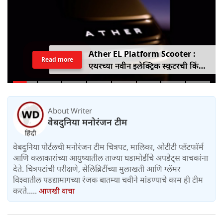
Ather EL Platform Scooter :
Read more
एथरच्या नवीन इलेक्ट्रिक स्कूटरची किंमत
जाहीर, जाणून घ्या कोनार्कमध्ये कोणती
खास वैशिष्ट्ये आहे
About Writer
वेबदुनिया मनोरंजन टीम
वेबदुनिया पोर्टलची मनोरंजन टीम चित्रपट, मालिका, ओटीटी प्लॅटफॉर्म
आणि कलाकारांच्या आयुष्यातील ताज्या घडामोडींचे अपडेट्स वाचकांना
देते. चित्रपटांची परीक्षणे, सेलिब्रिटींच्या मुलाखती आणि ग्लॅमर
विश्वातील पडद्यामागच्या रंजक बातम्या चवीने मांडण्याचे काम ही टीम
करते.....
आणखी वाचा