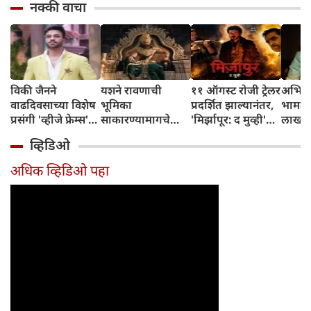
नक्की वाचा
विकी जैनने
यशने रावणाची
११ ऑगस्ट रोजी ट्रेलर
अभिनेत
वाढदिवसाच्या विशेष
भूमिका
प्रदर्शित झाल्यानंतर,
भामट्य
प्रसंगी 'व्हीजे फ्रेम्स'
साकारण्यामागचे
'मिर्झापूर: द मुव्ही'
लाखांच
या प्रॉडक्शन
रहस्य उघड केले
७-८ शहरांमध्ये भव्य
व्हिडिओ
हाऊसची भव्य
प्रमोशन करणार
सुरुवात केली
अधिक व्हिडिओ पहा