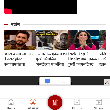
नवीन
'छोटा बच्चा जान के'
''जगातील एकमेव १२
Lock Upp 2
प्रसिद्
ते स्टार होस्ट
मुखी शिवलिंग''
Finale: श्रेया कालरा
अभिनेत
बनण्यापर्यंतचा
असलेल्या या मंदिरात
दुसरी फायनलिस्ट
खानवि
आदित्य नारायणचा
पांडव आपली शस्त्रे
ठरली, आकांक्षा
घटस्फ
रंजक प्रवास जाणून
लपवत असत
चमोलाचा प्रवास
घ्या
संपला
Home
धर्म संग्रह
Photos
Videos