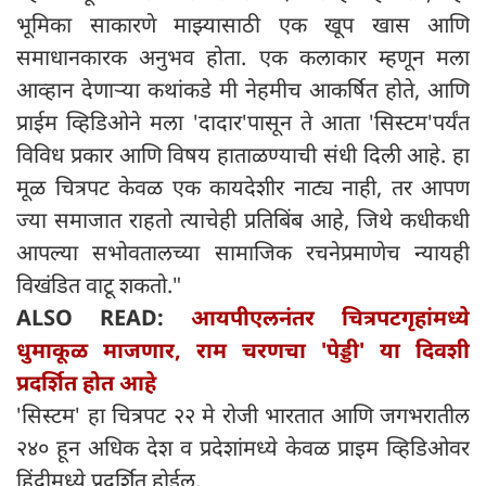
भूमिका साकारणे माझ्यासाठी एक खूप खास आणि
समाधानकारक अनुभव होता. एक कलाकार म्हणून मला
आव्हान देणाऱ्या कथांकडे मी नेहमीच आकर्षित होते, आणि
प्राईम व्हिडिओने मला 'दादार'पासून ते आता 'सिस्टम'पर्यंत
विविध प्रकार आणि विषय हाताळण्याची संधी दिली आहे. हा
मूळ चित्रपट केवळ एक कायदेशीर नाट्य नाही, तर आपण
ज्या समाजात राहतो त्याचेही प्रतिबिंब आहे, जिथे कधीकधी
आपल्या सभोवतालच्या सामाजिक रचनेप्रमाणेच न्यायही
विखंडित वाटू शकतो."
ALSO READ:
आयपीएलनंतर चित्रपटगृहांमध्ये
धुमाकूळ माजणार, राम चरणचा 'पेड्डी' या दिवशी
प्रदर्शित होत आहे
'सिस्टम' हा चित्रपट २२ मे रोजी भारतात आणि जगभरातील
२४० हून अधिक देश व प्रदेशांमध्ये केवळ प्राइम व्हिडिओवर
हिंदीमध्ये प्रदर्शित होईल.