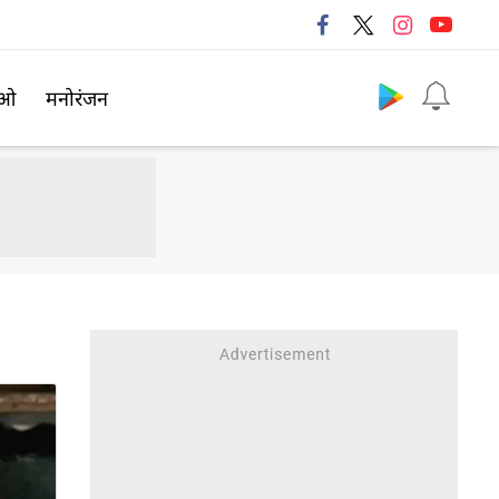
Follow us
िओ
मनोरंजन