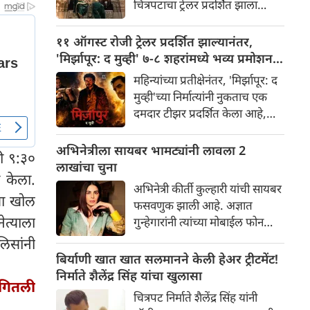
चित्रपटाचा ट्रेलर प्रदर्शित झाला
चाहत्यांमध्ये आधीच खळबळ उडवून
असून, त्यामुळे सोशल मीडिया आणि
दिली आहे.
चित्रपटसृष्टीत खळबळ उडाली आहे.
११ ऑगस्ट रोजी ट्रेलर प्रदर्शित झाल्यानंतर,
चित्रपटातील कलाकार आणि
'मिर्झापूर: द मुव्ही' ७-८ शहरांमध्ये भव्य प्रमोशन
भव्यतेची मोठ्या प्रमाणावर चर्चा होत
करणार
महिन्यांच्या प्रतीक्षेनंतर, 'मिर्झापूर: द
असली तरी, ज्या एका गोष्टीने
मुव्ही'च्या निर्मात्यांनी नुकताच एक
सर्वाधिक लक्ष वेधून घेतले आहे आणि
दमदार टीझर प्रदर्शित केला आहे,
प्रेक्षकांना रोमांचित केले आहे, ती
ज्यामुळे चाहत्यांना या प्रतिष्ठित
म्हणजे 'रॉकिंग स्टार' यशने
फ्रँचायझीच्या मोठ्या पडद्यावरील
अभिनेत्रीला सायबर भामट्यांनी लावला 2
साकारलेली रावणाची भूमिका.
ळी ९:३०
रूपांतराची पहिली झलक मिळाली
लाखांचा चुना
 केला.
आहे. पंकज त्रिपाठी, अली फजल
अभिनेत्री कीर्ती कुल्हारी यांची सायबर
आणि दिव्येंदू शर्मा पुन्हा एकदा
्या खोल
फसवणुक झाली आहे. अज्ञात
त्यांच्या चाहत्यांच्या आवडत्या भूमिका
त्याला
गुन्हेगारांनी त्यांच्या मोबाईल फोन
साकारत आहे.
आणि क्रेडिट कार्डमध्ये अनधिकृत
लिसांनी
प्रवेश मिळवून अवघ्या काही मिनिटांत
बिर्याणी खात खात सलमानने केली हेअर ट्रीटमेंट!
त्यांची ₹२४३,८५२ ची फसवणूक
निर्माते शैलेंद्र सिंह यांचा खुलासा
ागितली
केली. अभिनेत्रीच्या तक्रारीच्या
चित्रपट निर्माते शैलेंद्र सिंह यांनी
आधारे, आंबोली पोलिसांनी गुन्हा