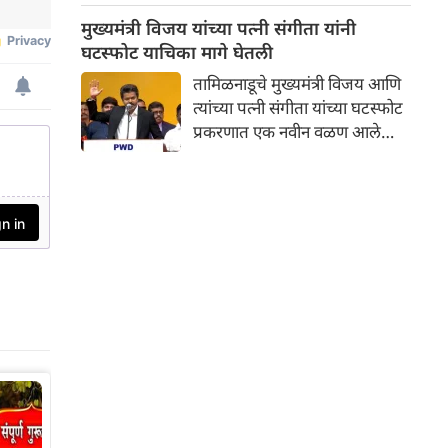
पश्चिम बंगालचे मुख्यमंत्री सुवेंदू
मुख्यमंत्री विजय यांच्या पत्नी संगीता यांनी
अधिकारी यांनी आज सकाळी
घटस्फोट याचिका मागे घेतली
रुग्णालयात जाऊन अभिनेत्याची भेट
तामिळनाडूचे मुख्यमंत्री विजय आणि
घेतली आणि ते लवकरात लवकर बरे
त्यांच्या पत्नी संगीता यांच्या घटस्फोट
व्हावेत यासाठी शुभेच्छा दिल्या.
प्रकरणात एक नवीन वळण आले
मुख्यमंत्र्यांनी सोशल मीडियावर
आहे. मिळालेल्या माहितीनुसार,
फोटोही शेअर केले आहेत.
संगीता यांनी कौटुंबिक न्यायालयात
दाखल केलेली घटस्फोट याचिका मागे
घेतली आहे.