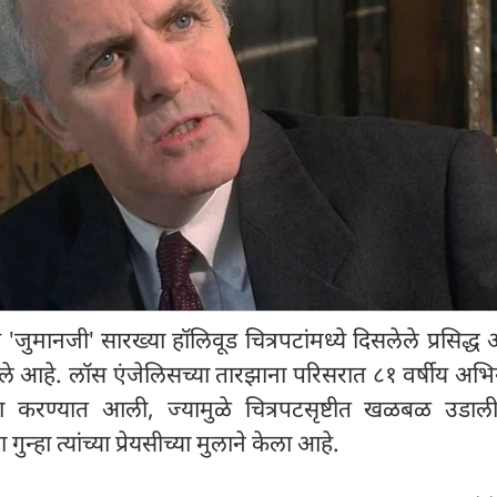
जुमानजी' सारख्या हॉलिवूड चित्रपटांमध्ये दिसलेले प्रसिद्ध 
झाले आहे. लॉस एंजेलिसच्या तारझाना परिसरात ८१ वर्षीय अभिन
या करण्यात आली, ज्यामुळे चित्रपटसृष्टीत खळबळ उडाल
ुन्हा त्यांच्या प्रेयसीच्या मुलाने केला आहे.