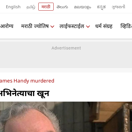
English
தமிழ்
मराठी
తెలుగు
മലയാളം
ಕನ್ನಡ
ગુજરાતી
आरोग्य
मराठी ज्योतिष
लाईफस्टाईल
धर्म संग्रह
व्हिड
 James Handy murdered
अभिनेत्याचा खून