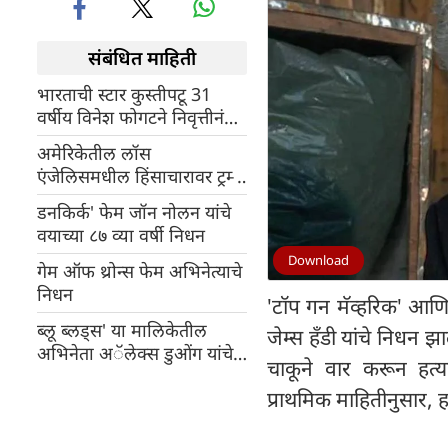
संबंधित माहिती
भारताची स्टार कुस्तीपटू 31
वर्षीय विनेश फोगटने निवृत्तीनंतर
पुनरागमनाची घोषणा केली
अमेरिकेतील लॉस
एंजेलिसमधील हिंसाचारावर ट्रम्प
संतापले
डनकिर्क' फेम जॉन नोलन यांचे
वयाच्या ८७ व्या वर्षी निधन
Download
गेम ऑफ थ्रोन्स फेम अभिनेत्याचे
निधन
'टॉप गन मॅव्हरिक' आणि '
ब्लू ब्लड्स' या मालिकेतील
जेम्स हँडी यांचे निधन 
अभिनेता अॅलेक्स डुओंग यांचे
चाकूने वार करून हत्
वयाच्या ४२ व्या वर्षी कर्करोगाने
प्राथमिक माहितीनुसार, हा ग
निधन