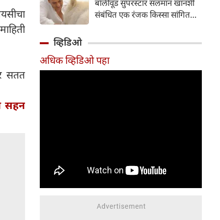
बॉलीवूड सुपरस्टार सलमान खानशी
दाखल करून तपास सुरू केला आहे.
रेयसीचा
संबंधित एक रंजक किस्सा सांगितला
आहे. त्यांनी सलमानच्या 'गॅलेक्सी
माहिती
अपार्टमेंट्स'मधील घराला दिलेल्या
व्हिडिओ
भेटीचे वर्णन केले, जिथे त्यांनी पाहिले
अधिक व्हिडिओ पहा
की अभिनेता एकाच वेळी बिर्याणी
खात होता आणि केसांवर उपचार
वर सतत
(हेअर ट्रीटमेंट) करून घेत होता.
शैलेंद्र सिंह यांनी नमूद केले की ही
ात सहन
घटना त्या काळातील आहे जेव्हा
त्यांची आणि सलमानची घट्ट मैत्री
होती; त्यावेळी ते दर सोमवारी रात्री
एकत्र पार्टी करायचे.
संभाषणादरम्यान, त्यांनी सांगितले की
सलमानला जेवताना आरशात स्वतःला
पाहण्याची एक वेगळी सवय होती.