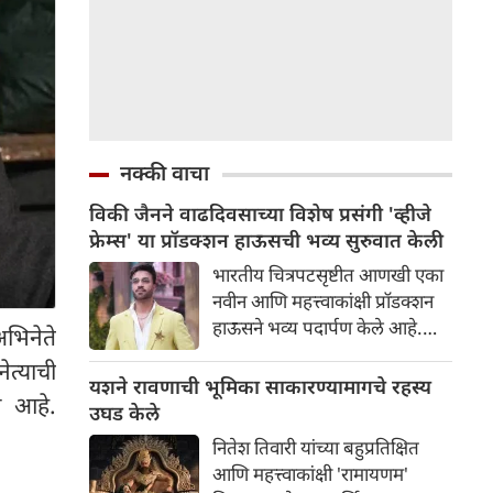
नक्की वाचा
विकी जैनने वाढदिवसाच्या विशेष प्रसंगी 'व्हीजे
फ्रेम्स' या प्रॉडक्शन हाऊसची भव्य सुरुवात केली
भारतीय चित्रपटसृष्टीत आणखी एका
नवीन आणि महत्त्वाकांक्षी प्रॉडक्शन
हाऊसने भव्य पदार्पण केले आहे.
अभिनेते
प्रसिद्ध उद्योगपती आणि निर्माता विकी
ेत्याची
जैनने आपल्या वाढदिवसाच्या विशेष
यशने रावणाची भूमिका साकारण्यामागचे रहस्य
ी आहे.
प्रसंगी 'व्हीजे फ्रेम्स' या आपल्या नवीन
उघड केले
प्रॉडक्शन बॅनरची अधिकृतपणे घोषणा
नितेश तिवारी यांच्या बहुप्रतिक्षित
केली. या नवीन बॅनरचा पहिला
आणि महत्त्वाकांक्षी 'रामायणम'
प्रकल्प इतका भव्य आहे की त्याने