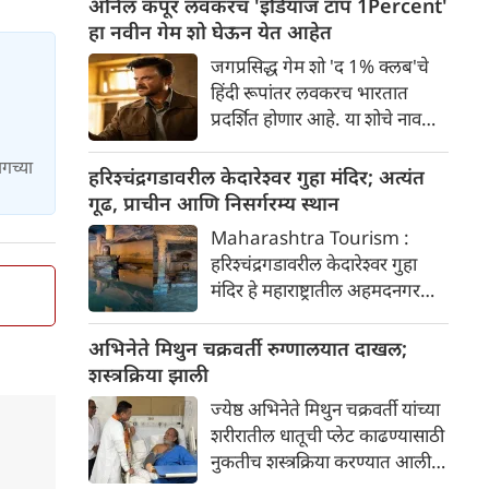
अनिल कपूर लवकरच 'इंडियाज टॉप 1Percent'
असते आणि त्या अनेकदा
हा नवीन गेम शो घेऊन येत आहेत
त्यांच्यासोबत घालवलेले सुंदर क्षण
जगप्रसिद्ध गेम शो 'द 1% क्लब'चे
सोशल मीडियावर चाहत्यांसोबत शेअर
हिंदी रूपांतर लवकरच भारतात
करतात. जागतिक मांजर
प्रदर्शित होणार आहे. या शोचे नाव
दिनानिमित्त, चला अशा पाच
'इंडियाज टॉप 1%' असे असेल आणि
अभिनेत्रींबद्दल जाणून घेऊया, ज्या
ागच्या
याचे सूत्रसंचालन अभिनेता अनिल
हरिश्चंद्रगडावरील केदारेश्वर गुहा मंदिर; अत्यंत
अभिमानाने स्वतःला "कॅट मॉम"
कपूर करणार आहे. या नवीन
गूढ, प्राचीन आणि निसर्गरम्य स्थान
(मांजरींची आई) म्हणतात.
रिॲलिटी शोमध्ये काय खास आहे ते
Maharashtra Tourism :
जाणून घ्या?
हरिश्चंद्रगडावरील केदारेश्वर गुहा
मंदिर हे महाराष्ट्रातील अहमदनगर
जिल्ह्यातील अकोले तालुक्यात स्थित
एक अत्यंत गूढ, प्राचीन आणि
अभिनेते मिथुन चक्रवर्ती रुग्णालयात दाखल;
निसर्गरम्य स्थान आहे. हे मंदिर
शस्त्रक्रिया झाली
भगवान शिवाला समर्पित असून
ज्येष्ठ अभिनेते मिथुन चक्रवर्ती यांच्या
तेथील पिंडी आणि नैसर्गिक रचना
शरीरातील धातूची प्लेट काढण्यासाठी
पर्यटकांचे मोठे आकर्षण आहे.
नुकतीच शस्त्रक्रिया करण्यात आली.
त्यांची प्रकृती आता स्थिर आहे.