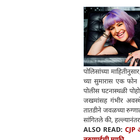
पोलिसांच्या माहितीनुस
च्या सुमारास एक फोन आ
पोलीस घटनास्थळी पोहोचल
जखमांसह गंभीर अवस्थ
तातडीने जवळच्या रुग्णा
सांगितले की, हल्ल्यानंतर
ALSO READ:
CJP आ
तरुणाईची माफी