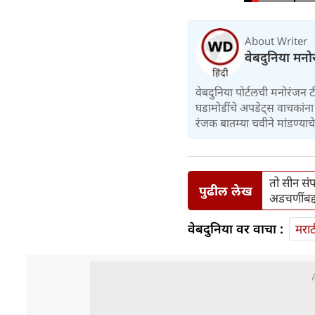
About Writer
वेबदुनिया मनो
वेबदुनिया पोर्टलची मनोरंजन 
घडामोडींचे अपडेट्स वाचकांना द
रंजक बातम्या चवीने मांडण्याच
तो सीन सं
पुढील लेख
अडचणींबद्
वेबदुनिया वर वाचा :
मराठ