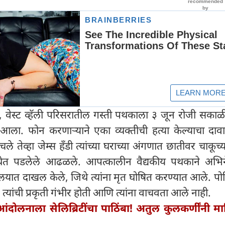
ार, वेस्ट व्हॅली परिसरातील गस्ती पथकाला ३ जून रोजी सका
ला. फोन करणाऱ्याने एका व्यक्तीची हत्या केल्याचा दावा
े तेव्हा जेम्स हँडी त्यांच्या घराच्या अंगणात छातीवर चाकूच
ेत पडलेले आढळले. आपत्कालीन वैद्यकीय पथकाने अभिने
लयात दाखल केले, जिथे त्यांना मृत घोषित करण्यात आले. पो
 त्यांची प्रकृती गंभीर होती आणि त्यांना वाचवता आले नाही.
ंदोलनाला सेलिब्रिटींचा पाठिंबा! अतुल कुलकर्णींनी म