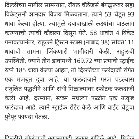
दिल्लीच्या मागील सामन्यात, रॉयल चॅलेंजर्स बंगळुरूवर सहा
विकेट्सनी शानदार विजय मिळवताना, त्याने 53 चेंडूत 93
धावा केल्या होत्या, ज्यामुळे दबावाखाली लक्ष्यांचा पाठलाग
करण्याची त्याची कौशल्य दिसून येते. 58 धावांत 4 विकेट
गमावल्यानंतर, राहुलने ट्रिस्टन स्टब्स (नाबाद 38) सोबत111
धावांची सामना जिंकणारी भागीदारी केली. राहुलची
उपस्थिती, ज्याने तीन डावांमध्ये 169.72 च्या प्रभावी स्ट्राईक
रेटने 185 धावा केल्या आहेत, तो दिल्लीच्या फलंदाजी रांगेत
एक मजबूत दुवा आहे. या फलंदाजाने गरज पडल्यास
संतुलित पद्धतीने आणि संधी मिळाल्यावर स्फोटक फलंदाजी
केली आहे. दरम्यान, स्टब्स मधल्या फळीत एक उत्कृष्ट
फलंदाज आहे, त्याने स्ट्राईक रोटेट केले आणि वाईट चेंडूंचा
पुरेपूर फायदा घेतला.
दिल्लीचे गोलंदाजी आक्रमणही उत्कृष्ट राहिले आहे. मिचेल