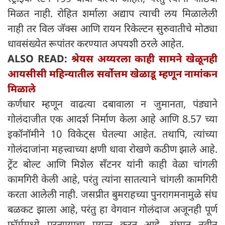
मिळत नाही. रोहित शर्माला अद्याप त्याची लय मिळालेली
नाही तर विल जॅक्स आणि रायन रिकेल्टन सुरुवातीचे मोठ्या
धावसंख्येत रूपांतर करण्यात अपयशी ठरले आहेत.
ALSO READ:
श्रेयस अय्यरला काही सामने खेळूनही
आयसीसी महिन्यातील सर्वोत्तम खेळाडू म्हणून नामांकन
मिळाले
कर्णधार म्हणून वाढत्या दबावाला न जुमानता, पंड्याने
गोलंदाजीत एक आदर्श निर्माण केला आहे आणि 8.57 च्या
इकॉनॉमीने 10 विकेट्स घेतल्या आहेत. तथापि, त्यांच्या
गोलंदाजांना महत्त्वाच्या क्षणी धावा रोखणे कठीण झाले आहे.
ट्रेंट बोल्ट आणि मिशेल सँटनर यांनी काही वेळा चांगली
कामगिरी केली आहे, परंतु त्यांना सातत्याने चांगली कामगिरी
करता आलेली नाही. जसप्रीत बुमराहच्या पुनरागमनामुळे संघ
बळकट झाला आहे, परंतु हा वेगवान गोलंदाज अजूनही पूर्ण
फॉर्ममध्ये परतण्याचा प्रयत्न करत आहे. संघात नवीन