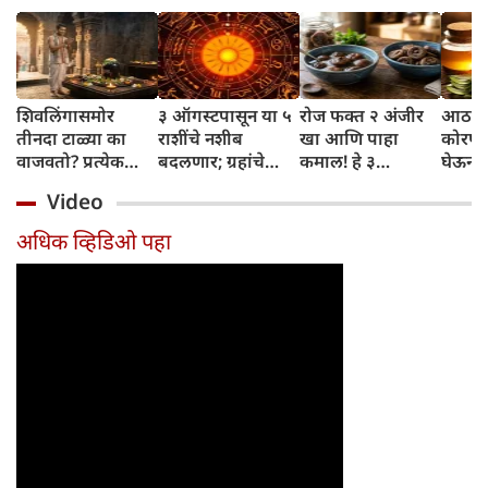
शिवलिंगासमोर
३ ऑगस्टपासून या ५
रोज फक्त २ अंजीर
आठवड्
तीनदा टाळ्या का
राशींचे नशीब
खा आणि पाहा
कोरफड
वाजवतो? प्रत्येक
बदलणार; ग्रहांचे
कमाल! हे ३
घेऊन 
टाळीमागील अर्थ
नकारात्मक प्रभाव
आरोग्यदायी फायदे
चमकदा
Video
जाणून घ्या
संपतील आणि शुभ
तुम्हाला ठाऊक
मिळवा,
दिवसांची सुरुवात
आहेत का?
घ्या
अधिक व्हिडिओ पहा
होईल