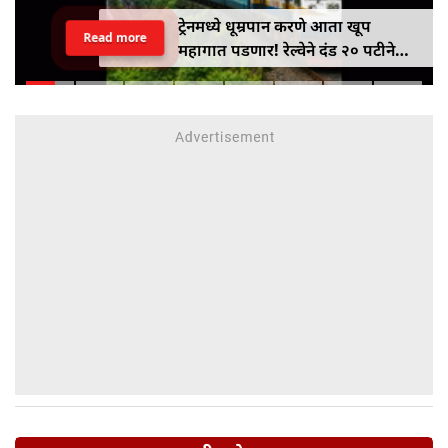
ट्रेनमध्ये धूम्रपान करणे आता खूप
Read more
महागात पडणार! रेल्वेने दंड २० पटीने
वाढवून ₹१०० वरून ₹२,००० केला