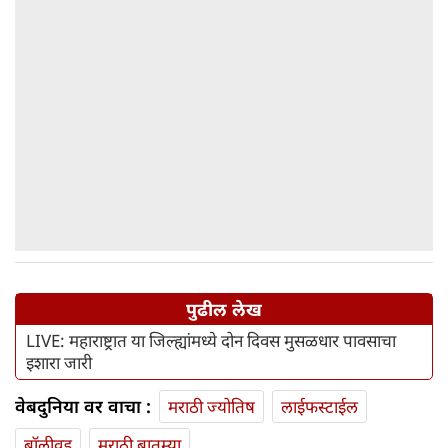
पुढील लेख
LIVE: महाराष्ट्रात या जिल्ह्यांमध्ये दोन दिवस मुसळधार पावसाचा
इशारा जारी
वेबदुनिया वर वाचा :
मराठी ज्योतिष
लाईफस्टाईल
बॉलीवूड
मराठी बातम्या