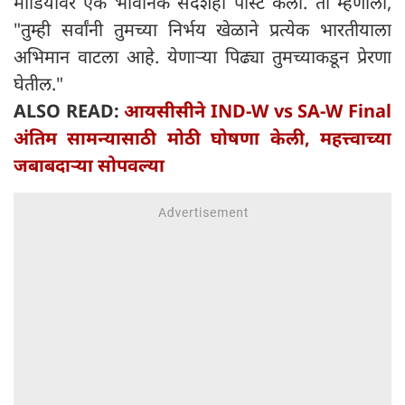
मीडियावर एक भावनिक संदेशही पोस्ट केला. तो म्हणाला,
"तुम्ही सर्वांनी तुमच्या निर्भय खेळाने प्रत्येक भारतीयाला
अभिमान वाटला आहे. येणाऱ्या पिढ्या तुमच्याकडून प्रेरणा
घेतील."
ALSO READ:
आयसीसीने IND-W vs SA-W Final
अंतिम सामन्यासाठी मोठी घोषणा केली, महत्त्वाच्या
जबाबदाऱ्या सोपवल्या