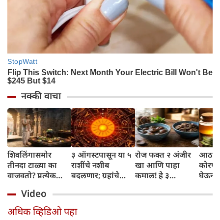
नक्की वाचा
शिवलिंगासमोर
३ ऑगस्टपासून या ५
रोज फक्त २ अंजीर
आठवड्
तीनदा टाळ्या का
राशींचे नशीब
खा आणि पाहा
कोरफड
वाजवतो? प्रत्येक
बदलणार; ग्रहांचे
कमाल! हे ३
घेऊन 
टाळीमागील अर्थ
नकारात्मक प्रभाव
आरोग्यदायी फायदे
चमकदा
Video
जाणून घ्या
संपतील आणि शुभ
तुम्हाला ठाऊक
मिळवा,
दिवसांची सुरुवात
आहेत का?
घ्या
अधिक व्हिडिओ पहा
होईल