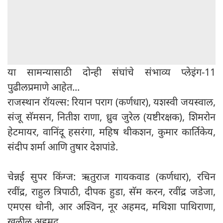
या सामन्यासाठी दोन्ही संघांचे संभाव्य प्लेइंग-11
पुढीलप्रमाणे आहेत...
राजस्थान रॉयल्स: रियान पराग (कर्णधार), यशस्वी जयस्वाल,
संजू सॅमसन, नितीश राणा, ध्रुव जुरेल (यष्टीरक्षक), शिमरोन
हेटमायर, वानिंदू हसरंगा, महिष थीकशन, कुमार कार्तिकेय,
संदीप शर्मा आणि तुषार देशपांडे.
चेन्नई सुपर किंग्ज: ऋतुराज गायकवाड (कर्णधार), रचिन
रवींद्र, राहुल त्रिपाठी, दीपक हुडा, सॅम करन, रवींद्र जडेजा,
एमएस धोनी, आर अश्विन, नूर अहमद, मथिशा पाथिराणा,
खलील अहमद.