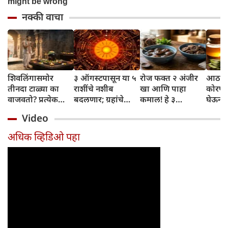
नक्की वाचा
शिवलिंगासमोर
३ ऑगस्टपासून या ५
रोज फक्त २ अंजीर
आठवड्
तीनदा टाळ्या का
राशींचे नशीब
खा आणि पाहा
कोरफड
वाजवतो? प्रत्येक
बदलणार; ग्रहांचे
कमाल! हे ३
घेऊन 
टाळीमागील अर्थ
नकारात्मक प्रभाव
आरोग्यदायी फायदे
चमकदा
Video
जाणून घ्या
संपतील आणि शुभ
तुम्हाला ठाऊक
मिळवा,
दिवसांची सुरुवात
आहेत का?
घ्या
अधिक व्हिडिओ पहा
होईल