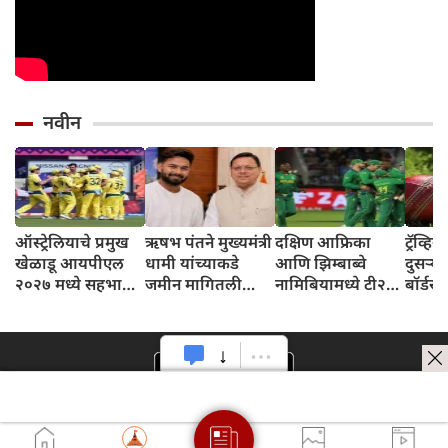
नवीन
ऑस्ट्रेलियाचे प्रमुख
ऋषभ पंतने मुख्यमंत्री
दक्षिण आफ्रिका
ट्रॅव्ह
खेळाडू आयपीएल
धामी यांच्याकडे
आणि झिम्बाब्वे
दुसऱ्य
२०२७ मध्ये सहभागी
जमीन मागितली
नामिबियामध्ये टी२०
बॉर्डर
होणार नाहीत,
आणि म्हणाला – मी
आंतरराष्ट्रीय तिरंगी
प्रशिक्षकांनी दिले
गेल्या ३ वर्षांपासून
मालिका खेळणार
संकेत
जमीन शोधत आहे