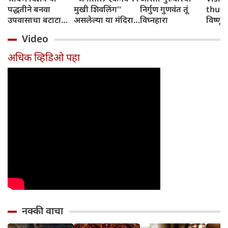
पद्धतीने बनवा
मुखी शिवलिंग''
निर्गुण गुणवंत तूं
thursd
उपवासाचा बटाटा
असलेल्या या मंदिरात
विघ्नहारा
विष्णूंच
वडा; सर्वजण कौतुक
पांडव आपली शस्त्रे
उपायां
Video
करतील
लपवत असत
होतील 
अधिक व्हिडिओ पहा
नक्की वाचा