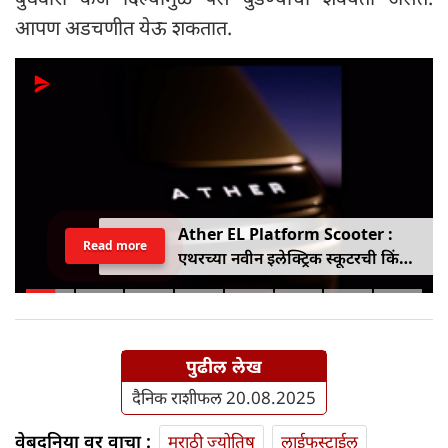
आपण अडचणीत येऊ शकतात.
Ather EL Platform Scooter :
Read more
एथरच्या नवीन इलेक्ट्रिक स्कूटरची किंमत
जाहीर, जाणून घ्या कोनार्कमध्ये कोणती
खास वैशिष्ट्ये आहे
पुढील लेख
दैनिक राशीफल 20.08.2025
वेबदुनिया वर वाचा :
मराठी ज्योतिष
लाईफस्टाईल