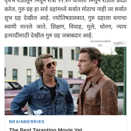
वृषभ राशीतून निघून रात्री ११:२० वाजता मिथुन राशीत प्रवेश
करेल. गुरु ग्रह हा सर्व ग्रहांमध्ये सर्वात मोठाच नाही तर सर्वात
शुभ ग्रह देखील आहे. ज्योतिषशास्त्रात, गुरु ग्रहाला धनाचा
स्वामी मानले जाते. शिक्षण, विवाह, मुले, धोरण, न्याय
इत्यादींसाठी देखील गुरु ग्रह जबाबदार आहे.