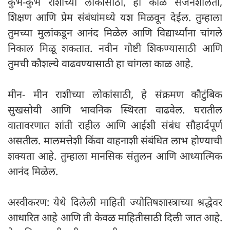
कुंभ-कुंभ राशीच्या लोकांसाठी, हा काळ सर्जनशीलता,
शिक्षण आणि प्रेम संबंधांमध्ये यश मिळवून देईल. तुम्हाला
तुमच्या मुलांकडून आनंद मिळेल आणि विद्यार्थ्यांना चांगले
निकाल मिळू शकतात. नवीन गोष्टी शिकण्यासाठी आणि
तुमची कौशल्ये वाढवण्यासाठी हा चांगला काळ आहे.
मीन- मीन राशीच्या लोकांसाठी, हे संक्रमण कौटुंबिक
सुखसोयी आणि भावनिक स्थिरता वाढवेल. घरातील
वातावरणात शांती राहील आणि आईशी संबंध सौहार्दपूर्ण
असतील. मालमत्तेशी किंवा वाहनाशी संबंधित लाभ होण्याची
शक्यता आहे. तुम्हाला मानसिक संतुलन आणि आध्यात्मिक
आनंद मिळेल.
अस्वीकरण: येथे दिलेली माहिती ज्योतिषशास्त्राच्या श्रद्धेवर
आधारित आहे आणि ती केवळ माहितीसाठी दिली जात आहे.