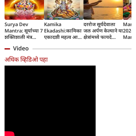
Surya Dev
Kamika
दररोज सूर्यदेवाला
Mang
Mantra: सूर्याच्या 7
Ekadashi:कामिका
जल अर्पण केल्याने या
2026 
शक्तिशाली मंत्र
एकादशी महत्व आणि
क्षेत्रांमध्ये फायदे
Marat
जपल्याने सर्व इच्छा
व्रत कथा
होतात, रविवारला
शुभेच्छ
Video
पूर्ण होतात, रविवारी
विशेष महत्त्व
कोणत्याही एका
अधिक व्हिडिओ पहा
मंत्राचा जप करा