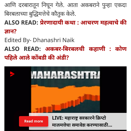
आणि दरबारातून निघून गेले. आता अकबराने पुन्हा एकदा
बिरबलाच्या बुद्धिमत्तेचे कौतुक केले.
ALSO READ:
प्रेरणादायी कथा : आचरण महत्वाचे की
ज्ञान?
Edited By- Dhanashri Naik
ALSO READ:
अकबर-बिरबलची कहाणी : कोण
पहिले आले कोंबडी की अंडी?
LIVE: महाराष्ट्र सरकारने क्रिप्टो
Read more
मालमत्तेचा समावेश करण्यासाठी