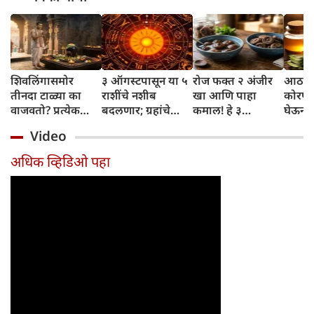
शिवलिंगासमोर
३ ऑगस्टपासून या ५
रोज फक्त २ अंजीर
आठवड्
तीनदा टाळ्या का
राशींचे नशीब
खा आणि पाहा
कोरफड
वाजवतो? प्रत्येक
बदलणार; ग्रहांचे
कमाल! हे ३
घेऊन 
टाळीमागील अर्थ
नकारात्मक प्रभाव
आरोग्यदायी फायदे
चमकदा
Video
जाणून घ्या
संपतील आणि शुभ
तुम्हाला ठाऊक
मिळवा,
दिवसांची सुरुवात
आहेत का?
घ्या
अधिक व्हिडिओ पहा
होईल