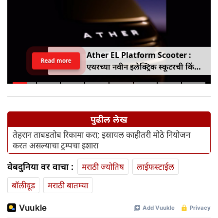
Ather EL Platform Scooter :
Read more
एथरच्या नवीन इलेक्ट्रिक स्कूटरची किंमत
जाहीर, जाणून घ्या कोनार्कमध्ये कोणती
खास वैशिष्ट्ये आहे
पुढील लेख
तेहरान ताबडतोब रिकामा करा; इस्रायल काहीतरी मोठे नियोजन
करत असल्याचा ट्रम्पचा इशारा
वेबदुनिया वर वाचा :
मराठी ज्योतिष
लाईफस्टाईल
बॉलीवूड
मराठी बातम्या