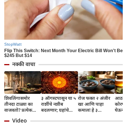
नक्की वाचा
शिवलिंगासमोर
३ ऑगस्टपासून या ५
रोज फक्त २ अंजीर
आठवड्
तीनदा टाळ्या का
राशींचे नशीब
खा आणि पाहा
कोरफड
वाजवतो? प्रत्येक
बदलणार; ग्रहांचे
कमाल! हे ३
घेऊन 
टाळीमागील अर्थ
नकारात्मक प्रभाव
आरोग्यदायी फायदे
चमकदा
Video
जाणून घ्या
संपतील आणि शुभ
तुम्हाला ठाऊक
मिळवा,