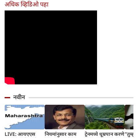
दिवसांची सुरुवात
आहेत का?
घ्या
अधिक व्हिडिओ पहा
होईल
नवीन
LIVE: आयएएस
नियमांनुसार काम
ट्रेनमध्ये धूम्रपान करणे
"तुम्ह