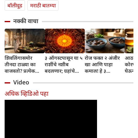
बॉलीवूड
मराठी बातम्या
नक्की वाचा
शिवलिंगासमोर
३ ऑगस्टपासून या ५
रोज फक्त २ अंजीर
आठवड्
तीनदा टाळ्या का
राशींचे नशीब
खा आणि पाहा
कोरफड
वाजवतो? प्रत्येक
बदलणार; ग्रहांचे
कमाल! हे ३
घेऊन 
टाळीमागील अर्थ
नकारात्मक प्रभाव
आरोग्यदायी फायदे
चमकदा
Video
जाणून घ्या
संपतील आणि शुभ
तुम्हाला ठाऊक
मिळवा,
दिवसांची सुरुवात
आहेत का?
घ्या
अधिक व्हिडिओ पहा
होईल