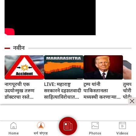
नवीन
नागपूरची एक
LIVE: महाराष्ट्र
ट्रम्प यांनी
तुमचा स
उदयोन्मुख तरुण
सरकारने दहशतवादी
पाकिस्तानला
चोरीला
डॉक्टरचा रस्ते
साहित्याविरोधात
मध्यस्थी करणाऱ्या
पोर्टल
अपघातात मृत्यू
मोठी कारवाई करत
देशांच्या यादीतून
तो ब्ल
सामग्री जप्त केली
वगळले,
कोणीह
इस्लामाबादने
शकणार
स्पष्टीकरण दिले
Home
धर्म संग्रह
Photos
Videos