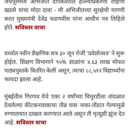
जयपूरमध्ये अभिजीत दीपकेवरील हल्ल्याप्रकरणी रोहिणी
खडसे यांचा मोठा दावा - मी अभिजीतच्या सुरक्षेची मागणी
करत मुख्यमंत्री देवेंद्र फडणवीस यांना आधीच पत्र लिहिले
होते.
सविस्तर वाचा
वर्ध्यात नवीन शैक्षणिक सत्र ३० जून रोजी 'प्रवेशोत्सव' ने सुरू
होईल. शिक्षण विभागाने ९५% शाळांना ४.६३ लाख मोफत
पाठ्यपुस्तके वितरित केली असून, त्याचा ८८,५१२ विद्यार्थ्यांना
फायदा झाला आहे.
मुंबईतील गिरगाव येथे एका २ वर्षांच्या चिमुरडीला तांदळात
ठेवलेल्या कीटकनाशकाचा तीव्र वास नाका-तोंडात गेल्यामुळे
रुग्णालयात दाखल करण्यात आले असून ती मृत्यूशी झुंज देत
आहे.
सविस्तर वाचा