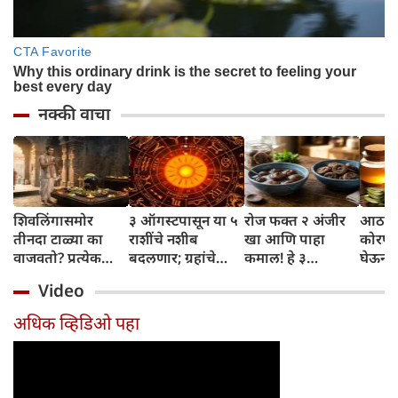
नक्की वाचा
शिवलिंगासमोर
३ ऑगस्टपासून या ५
रोज फक्त २ अंजीर
आठवड्
तीनदा टाळ्या का
राशींचे नशीब
खा आणि पाहा
कोरफड
वाजवतो? प्रत्येक
बदलणार; ग्रहांचे
कमाल! हे ३
घेऊन 
टाळीमागील अर्थ
नकारात्मक प्रभाव
आरोग्यदायी फायदे
चमकदा
Video
जाणून घ्या
संपतील आणि शुभ
तुम्हाला ठाऊक
मिळवा,
दिवसांची सुरुवात
आहेत का?
घ्या
अधिक व्हिडिओ पहा
होईल