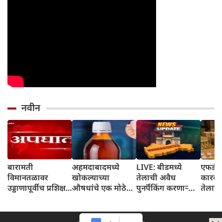
नवीन
बारामती
अहमदाबादमध्ये
LIVE: बीडमध्ये
एफडीए
विमानतळावर
खोकल्याच्या
तेलाची अवैध
कारवाई
उड्डाणापूर्वीच प्रशिक्षण
औषधांचे एक मोठे
पुनर्पॅकिंग करणाऱ्या
तेलाच
विमान कोसळले
रॅकेट उघडकीस आले;
रॅकेटचा पर्दाफाश
पुनर्पॅ
एसओजी गुन्हे शाखेने
रॅकेटच
६० लाख रुपयांचा