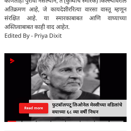
कोणताही पुरावा नसल्याने, ते (कुत्र्याचे स्मारक) किल्ल्यावरील
अतिक्रमण आहे, जे कायदेशीररित्या वारसा वास्तू म्हणून
संरक्षित आहे. या स्मारकाबाबत आणि वाघ्याच्या
अस्तित्वाबाबत काही वाद आहेत.
Edited By - Priya Dixit
फुटबॉलपटू लिओनेल मेस्सीच्या वडिलांचे
Read more
वयाच्या ६८ व्या वर्षी निधन