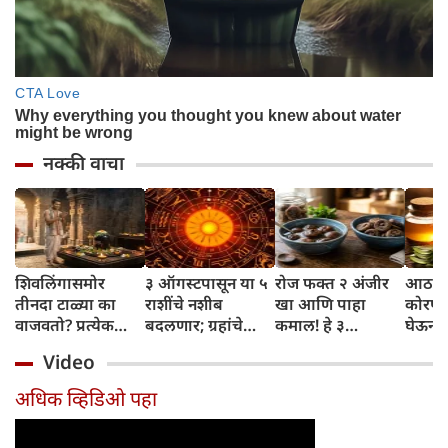
नक्की वाचा
शिवलिंगासमोर
३ ऑगस्टपासून या ५
रोज फक्त २ अंजीर
आठवड्
तीनदा टाळ्या का
राशींचे नशीब
खा आणि पाहा
कोरफड
वाजवतो? प्रत्येक
बदलणार; ग्रहांचे
कमाल! हे ३
घेऊन 
टाळीमागील अर्थ
नकारात्मक प्रभाव
आरोग्यदायी फायदे
चमकदा
Video
जाणून घ्या
संपतील आणि शुभ
तुम्हाला ठाऊक
मिळवा,
दिवसांची सुरुवात
आहेत का?
घ्या
अधिक व्हिडिओ पहा
होईल