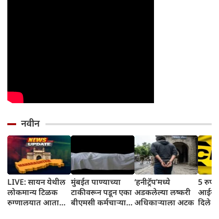
नवीन
LIVE: सायन येथील
मुंबईत पाण्याच्या
‘हनीट्रॅप’मध्ये
5 रुपये
लोकमान्य टिळक
टाकीवरून पडून एका
अडकलेल्या लष्करी
आईने 
रुग्णालयात आता
बीएमसी कर्मचाऱ्याचा
अधिकाऱ्याला अटक
दिले च
डिजिटल पेमेंट
दुर्दैवी मृत्यू