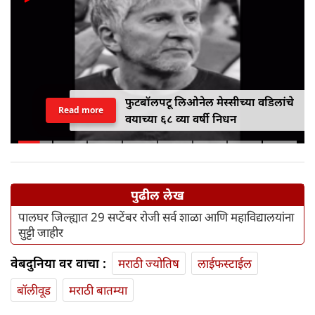
फुटबॉलपटू लिओनेल मेस्सीच्या वडिलांचे
Read more
वयाच्या ६८ व्या वर्षी निधन
पुढील लेख
पालघर जिल्ह्यात 29 सप्टेंबर रोजी सर्व शाळा आणि महाविद्यालयांना
सुट्टी जाहीर
वेबदुनिया वर वाचा :
मराठी ज्योतिष
लाईफस्टाईल
बॉलीवूड
मराठी बातम्या