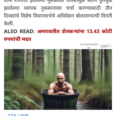
यांना राज्यात झालेल्या मुसळधार पावसामुळे आणि पुरामुळे
झालेल्या व्यापक नुकसानावर चर्चा करण्यासाठी तीन
दिवसांचे विशेष विधानसभेचे अधिवेशन बोलावण्याची विनंती
केली.
ALSO READ:
अमरावतीत शेतकऱ्यांना 13.43 कोटी
रुपयांची मदत