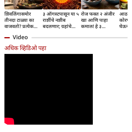
शिवलिंगासमोर
३ ऑगस्टपासून या ५
रोज फक्त २ अंजीर
आठवड्
तीनदा टाळ्या का
राशींचे नशीब
खा आणि पाहा
कोरफड
वाजवतो? प्रत्येक
बदलणार; ग्रहांचे
कमाल! हे ३
घेऊन 
टाळीमागील अर्थ
नकारात्मक प्रभाव
आरोग्यदायी फायदे
चमकदा
Video
जाणून घ्या
संपतील आणि शुभ
तुम्हाला ठाऊक
मिळवा,
दिवसांची सुरुवात
आहेत का?
घ्या
अधिक व्हिडिओ पहा
होईल