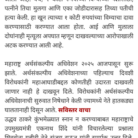
पत्नीने तिचा मुलगा आणि एका जोडीदारासह तिच्या पतीची
हत्या केली. हा खून त्याच्या १ कोटी रुपयांच्या विम्याचा दावा
करण्यासाठी करण्यात आला होता. आई आणि मुलाला
दोघांनाही मृत्यूला अपघात म्हणून दाखवल्याच्या आरोपाखाली
अटक करण्यात आली आहे.
महाराष्ट्र अर्थसंकल्पीय अधिवेशन २०२५ आजपासून सुरू
झाले. अर्थसंकल्पीय अधिवेशनाच्या पहिल्याच दिवशी
विरोधकांनी महाआघाडीबद्दल कोणतीही उदारता दाखवली
जाणार नाही हे दाखवून दिले. विरोधकांनी अर्थसंकल्पीय
अधिवेशनाची सुरुवात निषेधाने केली ज्यामध्ये नेते हातकड्या
घालतानाही दिसून आले.
सविस्तर वाचा
उद्धव ठाकरे कुंभमेळ्यात स्नान न करण्याबाबत महाराष्ट्राचे
उपमुख्यमंत्री एकनाथ शिंदे यांनी विचारलेल्या प्रश्नाला
शिवसेना युबीटी नेते संजय राऊत यांनी समर्पक उत्तर दिले.