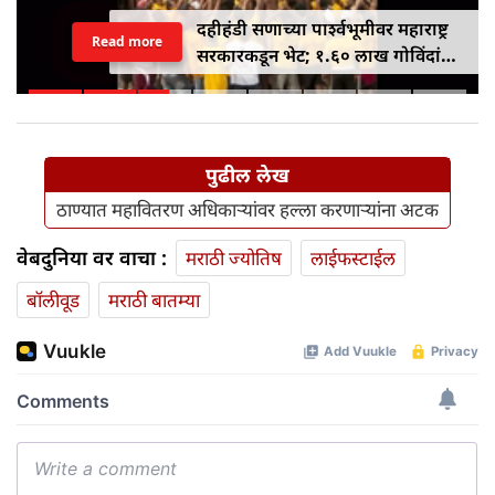
दहीहंडी सणाच्या पार्श्वभूमीवर महाराष्ट्र
Read more
सरकारकडून भेट; १.६० लाख गोविंदांना
१० लाख रुपयांपर्यंतचे विमा संरक्षण
मिळणार
पुढील लेख
ठाण्यात महावितरण अधिकाऱ्यांवर हल्ला करणाऱ्यांना अटक
वेबदुनिया वर वाचा :
मराठी ज्योतिष
लाईफस्टाईल
बॉलीवूड
मराठी बातम्या