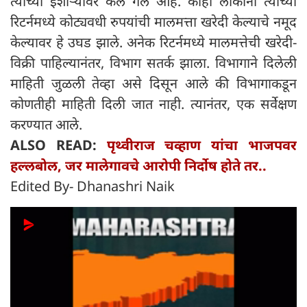
त्यांच्या इशाऱ्यावर केले गेले आहे. काही लोकांनी त्यांच्या
रिटर्नमध्ये कोट्यवधी रुपयांची मालमत्ता खरेदी केल्याचे नमूद
केल्यावर हे उघड झाले. अनेक रिटर्नमध्ये मालमत्तेची खरेदी-
विक्री पाहिल्यानंतर, विभाग सतर्क झाला. विभागाने दिलेली
माहिती जुळली तेव्हा असे दिसून आले की विभागाकडून
कोणतीही माहिती दिली जात नाही. त्यानंतर, एक सर्वेक्षण
करण्यात आले.
ALSO READ:
पृथ्वीराज चव्हाण यांचा भाजपवर
हल्लबोल, जर मालेगावचे आरोपी निर्दोष होते तर..
Edited By- Dhanashri Naik