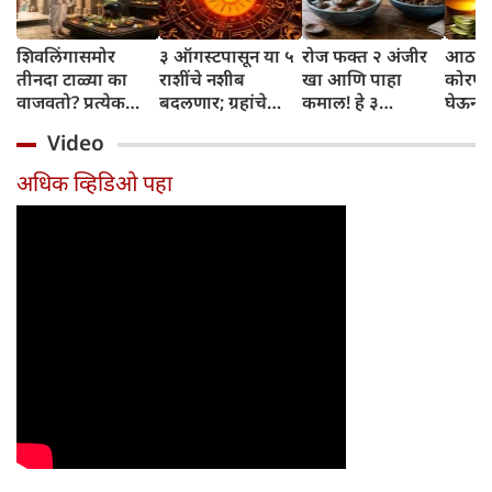
शिवलिंगासमोर
३ ऑगस्टपासून या ५
रोज फक्त २ अंजीर
आठवड्
तीनदा टाळ्या का
राशींचे नशीब
खा आणि पाहा
कोरफड
वाजवतो? प्रत्येक
बदलणार; ग्रहांचे
कमाल! हे ३
घेऊन 
टाळीमागील अर्थ
नकारात्मक प्रभाव
आरोग्यदायी फायदे
चमकदा
Video
जाणून घ्या
संपतील आणि शुभ
तुम्हाला ठाऊक
मिळवा,
दिवसांची सुरुवात
आहेत का?
घ्या
अधिक व्हिडिओ पहा
होईल