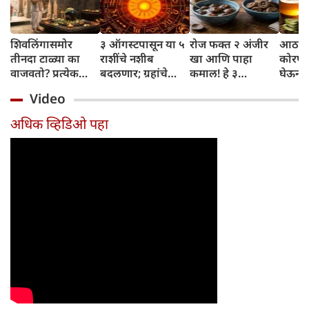
शिवलिंगासमोर
३ ऑगस्टपासून या ५
रोज फक्त २ अंजीर
आठवड्
तीनदा टाळ्या का
राशींचे नशीब
खा आणि पाहा
कोरफड
वाजवतो? प्रत्येक
बदलणार; ग्रहांचे
कमाल! हे ३
घेऊन 
टाळीमागील अर्थ
नकारात्मक प्रभाव
आरोग्यदायी फायदे
चमकदा
Video
जाणून घ्या
संपतील आणि शुभ
तुम्हाला ठाऊक
मिळवा,
दिवसांची सुरुवात
आहेत का?
घ्या
अधिक व्हिडिओ पहा
होईल