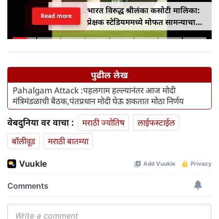
भारत विरुद्ध श्रीलंका कसोटी मालिका:
Read more
प्रेक्षक स्टेडियममध्ये मोफत सामन्याचा
आनंद घेऊ शकतात
पुढील लेख
Pahalgam Attack :पहलगाम हल्ल्यानंतर आज मोदी
मंत्रिमंडळाची बैठक,पंतप्रधान मोदी घेऊ शकतात मोठा निर्णय
वेबदुनिया वर वाचा :
मराठी ज्योतिष
लाईफस्टाईल
बॉलीवूड
मराठी बातम्या