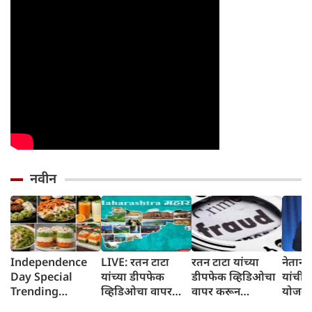
नवीन
Independence
LIVE: रतन टाटा
रतन टाटा यांच्या
नेतान्या
Day Special
यांच्या डीपफेक
डीपफेक व्हिडिओचा
यांची 
Trending
व्हिडिओचा वापर
वापर करून
योजना
Recipes; स्वातंत्र
करून पुण्यातील
पुण्यातील नर्सची