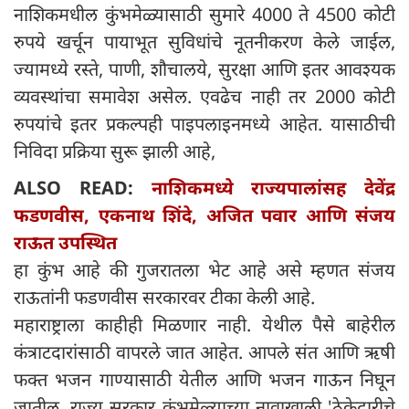
नाशिकमधील कुंभमेळ्यासाठी सुमारे 4000 ते 4500 कोटी
रुपये खर्चून पायाभूत सुविधांचे नूतनीकरण केले जाईल,
ज्यामध्ये रस्ते, पाणी, शौचालये, सुरक्षा आणि इतर आवश्यक
व्यवस्थांचा समावेश असेल. एवढेच नाही तर 2000 कोटी
रुपयांचे इतर प्रकल्पही पाइपलाइनमध्ये आहेत. यासाठीची
निविदा प्रक्रिया सुरू झाली आहे,
ALSO READ:
नाशिकमध्ये राज्यपालांसह देवेंद्र
फडणवीस, एकनाथ शिंदे, अजित पवार आणि संजय
राऊत उपस्थित
हा कुंभ आहे की गुजरातला भेट आहे असे म्हणत संजय
राऊतांनी फडणवीस सरकारवर टीका केली आहे.
महाराष्ट्राला काहीही मिळणार नाही. येथील पैसे बाहेरील
कंत्राटदारांसाठी वापरले जात आहेत. आपले संत आणि ऋषी
फक्त भजन गाण्यासाठी येतील आणि भजन गाऊन निघून
जातील. राज्य सरकार कुंभमेळ्याच्या नावाखाली 'ठेकेदारीचे