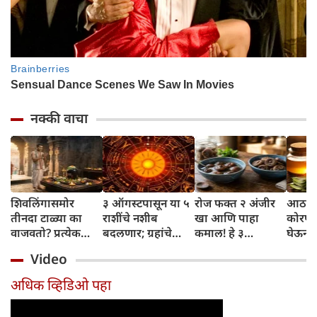
नक्की वाचा
शिवलिंगासमोर
३ ऑगस्टपासून या ५
रोज फक्त २ अंजीर
आठवड्
तीनदा टाळ्या का
राशींचे नशीब
खा आणि पाहा
कोरफड
वाजवतो? प्रत्येक
बदलणार; ग्रहांचे
कमाल! हे ३
घेऊन 
टाळीमागील अर्थ
नकारात्मक प्रभाव
आरोग्यदायी फायदे
चमकदा
Video
जाणून घ्या
संपतील आणि शुभ
तुम्हाला ठाऊक
मिळवा,
दिवसांची सुरुवात
आहेत का?
घ्या
अधिक व्हिडिओ पहा
होईल