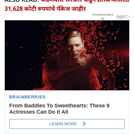
31,628 कोटी रुपयांचे पॅकेज जाहीर