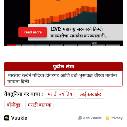
LIVE: महाराष्ट्र सरकारने क्रिप्टो
Read more
मालमत्तेचा समावेश करण्यासाठी
एमपीआयडी कायद्यात दुरुस्ती केली
पुढील लेख
भारतीय रेल्वेने गोंदिया-डोंगरगड आणि वर्धा-भुसावळ चौथ्या मार्गांना
मान्यता दिली
वेबदुनिया वर वाचा :
मराठी ज्योतिष
लाईफस्टाईल
बॉलीवूड
मराठी बातम्या