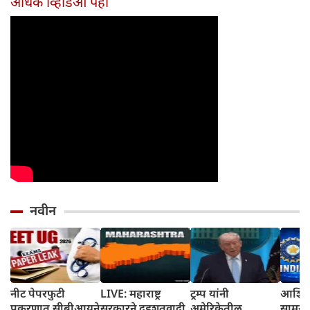
अधिक व्हिडिओ पहा
होईल
नवीन
नीट पेपरफुटी
LIVE: महाराष्ट्र
ट्रम्प यांनी
आशिया
प्रकरणात सीबीआयने
सरकारने दहशतवादी
अमेरिकेतील
सामन्