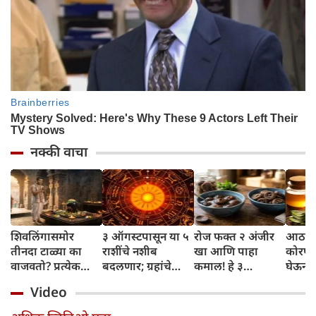
नक्की वाचा
शिवलिंगासमोर
३ ऑगस्टपासून या ५
रोज फक्त २ अंजीर
आठवड्
तीनदा टाळ्या का
राशींचे नशीब
खा आणि पाहा
कोरफड
वाजवतो? प्रत्येक
बदलणार; ग्रहांचे
कमाल! हे ३
घेऊन 
टाळीमागील अर्थ
नकारात्मक प्रभाव
आरोग्यदायी फायदे
चमकदा
Video
जाणून घ्या
संपतील आणि शुभ
तुम्हाला ठाऊक
मिळवा,
दिवसांची सुरुवात
आहेत का?
घ्या