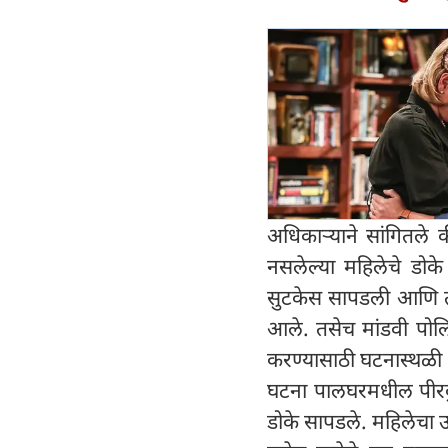
अधिकाऱ्याने सांगितले क
नसलेल्या महिलेचे डोके
सुटकेस सापडली आणि त्य
आले. तसेच मांडवी पोलिस
करण्यासाठी घटनास्थळी भ
घटना पालघरमधील पीरकुं
डोके सापडले. महिलेचा उर