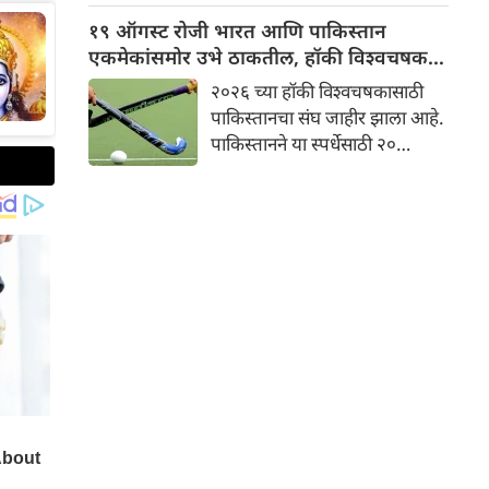
मोठा बदल केला आहे. भारतीय
१९ ऑगस्ट रोजी भारत आणि पाकिस्तान
महिला संघ आता या दौऱ्यावर एक
एकमेकांसमोर उभे ठाकतील, हॉकी विश्वचषक
टी२० मालिकाही खेळणार आहे.
संघ जाहीर
२०२६ च्या हॉकी विश्वचषकासाठी
पाकिस्तानचा संघ जाहीर झाला आहे.
पाकिस्तानने या स्पर्धेसाठी २०
सदस्यीय संघाची घोषणा केली आहे.
५ ऑगस्ट रोजी, पाकिस्तान हॉकी
फेडरेशनने (PHF) २०२६ च्या
एफआयएच पुरुष हॉकी
विश्वचषकासाठी २० सदस्यीय संघ
आणि व्यवस्थापनाची घोषणा केली.
ही स्पर्धा १५ ते ३० ऑगस्ट दरम्यान
आमस्टेलवीन, नेदरलँड्स आणि
बेल्जियम येथे खेळवली जाईल.