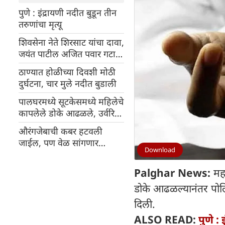
पुणे : इंद्रायणी नदीत बुडून तीन
तरुणांचा मृत्यू
शिवसेना नेते शिरसाट यांचा दावा,
जयंत पाटील अजित पवार गटात
सामील होतील
ठाण्यात होळीच्या दिवशी मोठी
दुर्घटना, चार मुले नदीत बुडाली
पालघरमध्ये सूटकेसमध्ये महिलेचे
कापलेले डोके आढळले, उर्वरित
शरीर गायब; पोलिस तपासात
औरंगजेबाची कबर हटवली
गुंतले
जाईल, पण वेळ सांगणार
Download
नाही..., मंत्री नितेश राणे
कोकणात पुन्हा गर्जना
Palghar News:
मह
डोके आढळल्यानंतर पोलि
दिली.
ALSO READ:
पुणे : 