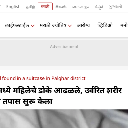
ी
English
தமிழ்
मराठी
తెలుగు
മലയാളം
ಕನ್ನಡ
ગુજરાતી
लाईफस्टाईल
मराठी ज्योतिष
आरोग्य
व्हिडिओ
मनो
ound in a suitcase in Palghar district
्ये महिलेचे डोके आढळले, उर्वरित शरीर
ी तपास सुरू केला