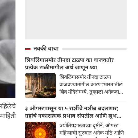
नक्की वाचा
शिवलिंगासमोर तीनदा टाळ्या का वाजवतो?
प्रत्येक टाळीमागील अर्थ जाणून घ्या
शिवलिंगासमोर तीनदा टाळ्या
वाजवण्यामागील कारण:भारतातील
शिव मंदिरांमध्ये, तुम्हाला अनेकदा
भक्त शिवलिंगासमोर तीनदा टाळ्या
महिलेचे
वाजवताना दिसतील. ही एक सामान्य
३ ऑगस्टपासून या ५ राशींचे नशीब बदलणार;
प्रथा आहे, पण तुम्ही कधी विचार
 माहिती
ग्रहांचे नकारात्मक प्रभाव संपतील आणि शुभ
केला आहे का की यामागे काय रहस्य
दिवसांची सुरुवात होईल
ज्योतिषशास्त्राच्या दृष्टीने, ऑगस्ट
आहे आणि प्रत्येक टाळीचा अर्थ काय
महिन्याची सुरुवात अनेक मोठे आणि
आहे? हा केवळ एक विधी नाही, तर