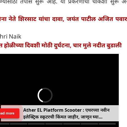
ण्यासाठी तपास सुरू आहे. या प्रकरणाची चौकशी सुरू अस
ेना नेते शिरसाट यांचा दावा, जयंत पाटील अजित पवा
hri Naik
त होळीच्या दिवशी मोठी दुर्घटना, चार मुले नदीत बुडाली
Ather EL Platform Scooter : एथरच्या नवीन
ead more
इलेक्ट्रिक स्कूटरची किंमत जाहीर, जाणून घ्या
कोनार्कमध्ये कोणती खास वैशिष्ट्ये आहे