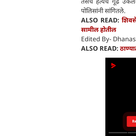
तसेच हत्येचे गूढ उकल
पोलिसांनी सांगितले.
ALSO READ:
शिवस
सामील होतील
Edited By- Dhanas
ALSO READ:
ठाण्या
R