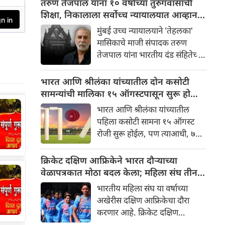
तरुण तेजपाल यांना १० वर्षांच्या तुरुंगवासाची
तिकीट निश्चित न झाल्यामुळे, किंवा
शिक्षा, निकालाला सर्वोच्च न्यायालयात आव्हान
कधीकधी रेल्वे रद्द झाल्यामुळे किंवा
देणार
मुंबई उच्च न्यायालयाने 'तेहलका'
उशीर झाल्यामुळे. अशा प्रकरणांमध्ये,
मासिकाचे माजी संपादक तरुण
रेल्वे प्रवाशांना त्यांच्या तिकिटाचे पैसे
तेजपाल यांना भारतीय दंड संहितेच्या
परत करते. पण तुम्हाला माहित आहे
(IPC) कलम ३७६(२)(फ), ३७६(२)
का की तुमचा रेल्वे प्रवास पूर्ण
(क), ३५४अ आणि ३५४ब अंतर्गत
भारत आणि श्रीलंका यांच्यातील दोन कसोटी
झाल्यावरही तुम्हाला तिकिटाचा
बलात्कार प्रकरणात दोषी ठरवले
सामन्यांची मालिका १५ ऑगस्टपासून सुरू होणार;
परतावा मिळू शकतो? चला जाणून
आहे. न्यायालयाने त्यांना १० वर्षांच्या
७ ऑगस्ट रोजी तीन दिवसांचा सराव सामना
घेऊया की नियम काय आहे...
भारत आणि श्रीलंका यांच्यातील
तुरुंगवासाची शिक्षा सुनावली आहे. ते
पहिला कसोटी सामना १५ ऑगस्ट
या निर्णयाला सर्वोच्च न्यायालयात
रोजी सुरू होईल, पण त्याआधी, ७
आव्हान देणार आहे.
ऑगस्ट रोजी तीन दिवसांचा सराव
सामना खेळला जाईल. तुम्ही तो
क्रिकेट दक्षिण आफ्रिकेने भारत दौऱ्याच्या
तुमच्या टीव्ही आणि मोबाईलवर थेट
वेळापत्रकात मोठा बदल केला; महिला संघ तीन
पाहू शकता.
टी२० आंतरराष्ट्रीय सामनेही खेळणार
भारतीय महिला संघ या वर्षाच्या
अखेरीस दक्षिण आफ्रिकेचा दौरा
करणार आहे. क्रिकेट दक्षिण
आफ्रिकेने या दौऱ्याच्या वेळापत्रकात