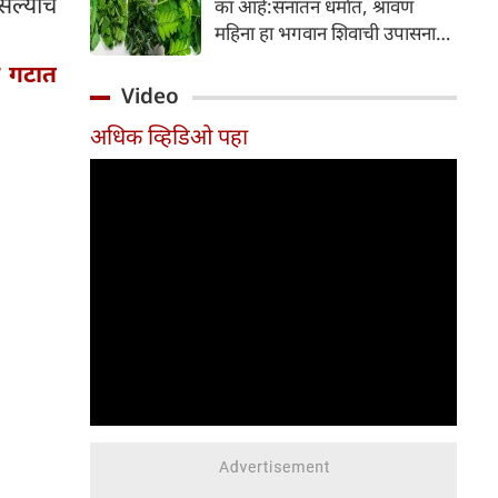
ल्याचे
का आहे:सनातन धर्मात, श्रावण
निर्माण होतात.
महिना हा भगवान शिवाची उपासना
करण्यासाठी सर्वात पवित्र काळ
र गटात
मानला जातो. या संपूर्ण महिन्यात,
Video
भक्त उपवास, पूजा, नामजप,
अधिक व्हिडिओ पहा
दानधर्म आणि सात्विक जीवनशैलीचे
पालन करतात.