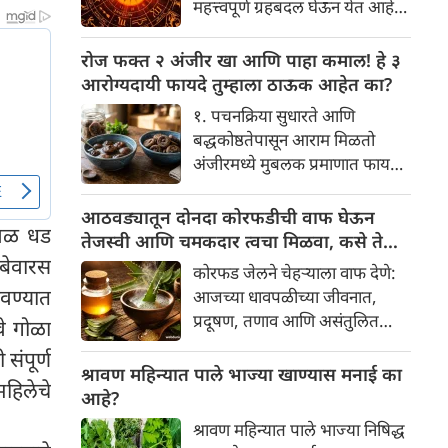
महत्त्वपूर्ण ग्रहबदल घेऊन येत आहे.
यामागे खोलवर रुजलेल्या पौराणिक
ग्रह आणि नक्षत्रांची ही विशेष
श्रद्धा, आध्यात्मिक अर्थ आणि काही
हालचाल अनेक राशींच्या जीवनात
रोज फक्त २ अंजीर खा आणि पाहा कमाल! हे ३
वैज्ञानिक तर्कदेखील आहेत. चला, या
सकारात्मक बदल घडवून आणणार
आरोग्यदायी फायदे तुम्हाला ठाऊक आहेत का?
अनोख्या परंपरेमागील अर्थ
आहे. विशेषतः ३ ऑगस्ट रोजी एक
सविस्तरपणे समजून घेऊया.
१. पचनक्रिया सुधारते आणि
अत्यंत दुर्मिळ आणि फलदायी
बद्धकोष्ठतेपासून आराम मिळतो
ग्रहस्थिती (संयोग) तयार होत आहे.
अंजीरमध्ये मुबलक प्रमाणात फायबर
या दिवशी तयार होणारे शुभ योग,
असते. जर तुम्हाला वारंवार
ग्रहांची स्थिती आणि या गोचरमुळे
बद्धकोष्ठता, गॅस किंवा अपचनाचा
आठवड्यातून दोनदा कोरफडीची वाफ घेऊन
ज्यांचे नशीब उजळणार आहे अशा
ाजवळ धड
त्रास होत असेल, तर अंजीर
तेजस्वी आणि चमकदार त्वचा मिळवा, कसे ते
भाग्यवान राशींबद्दल आपण जाणून
तुमच्यासाठी वरदान ठरू शकते. हे
बेवारस
जाणून घ्या
घेऊया!
कोरफड जेलने चेहऱ्याला वाफ देणे:
आतड्यांची स्वच्छता ठेवण्यास मदत
वण्यात
आजच्या धावपळीच्या जीवनात,
करते. पचनसंस्था मजबूत करून पोट
प्रदूषण, तणाव आणि असंतुलित
वे गोळा
साफ होण्यास मदत करते.
आहार यांचा आपल्या त्वचेवर
संपूर्ण
नकारात्मक परिणाम होऊ शकतो.
श्रावण महिन्यात पाले भाज्या खाण्यास मनाई का
महिलेचे
आपल्या त्वचेची चमक हळूहळू कमी
आहे?
होते, ज्यामुळे निस्तेजपणा, मुरुमे
श्रावण महिन्यात पाले भाज्या निषिद्ध
आणि ब्लॅकहेड्स यांसारख्या समस्या