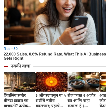
नक्की वाचा
शिवलिंगासमोर
३ ऑगस्टपासून या ५
रोज फक्त २ अंजीर
आठवड्
तीनदा टाळ्या का
राशींचे नशीब
खा आणि पाहा
कोरफड
वाजवतो? प्रत्येक
बदलणार; ग्रहांचे
कमाल! हे ३
घेऊन 