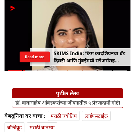
SKIMS India: किम कार्दशियनचा ब्रँड
Read more
दिल्ली आणि मुंबईमध्ये स्टोअर्ससह
भारतात प्रवेश करणार
पुढील लेख
डॉ. बाबासाहेब आंबेडकरांच्या जीवनातील ५ प्रेरणादायी गोष्टी
वेबदुनिया वर वाचा :
मराठी ज्योतिष
लाईफस्टाईल
बॉलीवूड
मराठी बातम्या