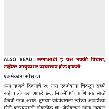
ALSO READ:
लग्नाआधी हे प्रश्न नक्की विचारा,
नाहीतर आयुष्यभर पश्चात्ताप होऊ शकतो!
एकमेकांना स्पेस द्या
लग्न म्हणजे दिवसाचे २४ तास एकमेकांना चिकटून राहणे
नव्हे. प्रत्येकाला आपले छंद, मित्र-मैत्रिणी आणि स्वतःसाठी
वेळेची गरज असते. तुमच्या जोडीदाराला त्यांच्या आवडीच्या
गोष्टी करण्यासाठी मोकळीक द्या, जेणेकरून त्यांना नात्यात