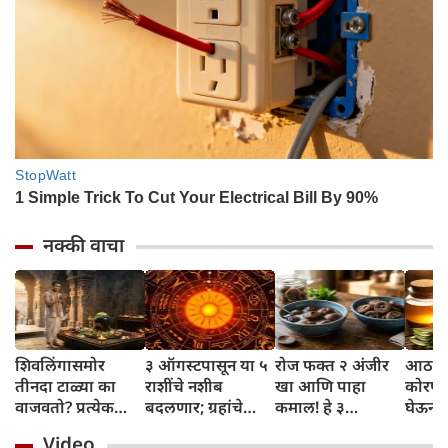
नक्की वाचा
शिवलिंगासमोर
३ ऑगस्टपासून या ५
रोज फक्त २ अंजीर
आठवड्
तीनदा टाळ्या का
राशींचे नशीब
खा आणि पाहा
कोरफड
वाजवतो? प्रत्येक
बदलणार; ग्रहांचे
कमाल! हे ३
घेऊन 
टाळीमागील अर्थ
नकारात्मक प्रभाव
आरोग्यदायी फायदे
चमकदा
Video