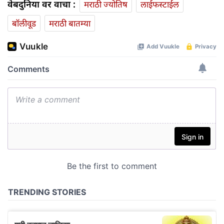
वेबदुनिया वर वाचा :
मराठी ज्योतिष
लाईफस्टाईल
बॉलीवूड
मराठी बातम्या