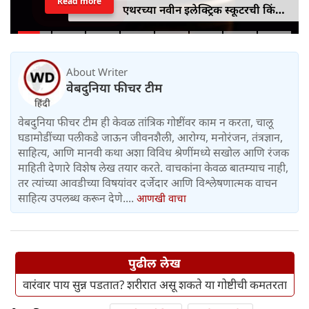
Read more
एथरच्या नवीन इलेक्ट्रिक स्कूटरची किंमत
जाहीर, जाणून घ्या कोनार्कमध्ये कोणती
खास वैशिष्ट्ये आहे
About Writer
वेबदुनिया फीचर टीम
वेबदुनिया फीचर टीम ही केवळ तांत्रिक गोष्टींवर काम न करता, चालू
घडामोडींच्या पलीकडे जाऊन जीवनशैली, आरोग्य, मनोरंजन, तंत्रज्ञान,
साहित्य, आणि मानवी कथा अशा विविध श्रेणींमध्ये सखोल आणि रंजक
माहिती देणारे विशेष लेख तयार करते. वाचकांना केवळ बातम्याच नाही,
तर त्यांच्या आवडीच्या विषयांवर दर्जेदार आणि विश्लेषणात्मक वाचन
साहित्य उपलब्ध करून देणे....
आणखी वाचा
पुढील लेख
वारंवार पाय सुन्न पडतात? शरीरात असू शकते या गोष्टीची कमतरता