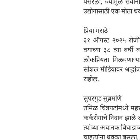
पसरली, ज्यामुळे सर्वा
उद्योगासाठी एक मोठा धक
प्रिया मराठे
३१ ऑगस्ट २०२५ रोजी, मर
वयाच्या ३८ व्या वर्षी 
लोकप्रियता मिळवणाऱ्या प
सोशल मीडियावर श्रद्धा
राहील.
सुपरगुड सुब्रमणि
तमिळ चित्रपटांमध्ये महत
कर्करोगाचे निदान झाले 
त्यांच्या अचानक बिघाडाच्य
चाहत्यांना धक्का बसला.