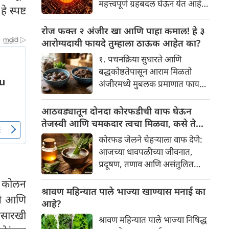
महत्त्वपूर्ण ग्रहबदल घेऊन येत आहे.
 स्पष्ट
यामागे खोलवर रुजलेल्या पौराणिक
ग्रह आणि नक्षत्रांची ही विशेष
श्रद्धा, आध्यात्मिक अर्थ आणि काही
हालचाल अनेक राशींच्या जीवनात
रोज फक्त २ अंजीर खा आणि पाहा कमाल! हे ३
वैज्ञानिक तर्कदेखील आहेत. चला, या
सकारात्मक बदल घडवून आणणार
आरोग्यदायी फायदे तुम्हाला ठाऊक आहेत का?
अनोख्या परंपरेमागील अर्थ
आहे. विशेषतः ३ ऑगस्ट रोजी एक
सविस्तरपणे समजून घेऊया.
१. पचनक्रिया सुधारते आणि
अत्यंत दुर्मिळ आणि फलदायी
बद्धकोष्ठतेपासून आराम मिळतो
ग्रहस्थिती (संयोग) तयार होत आहे.
अंजीरमध्ये मुबलक प्रमाणात फायबर
या दिवशी तयार होणारे शुभ योग,
असते. जर तुम्हाला वारंवार
ग्रहांची स्थिती आणि या गोचरमुळे
बद्धकोष्ठता, गॅस किंवा अपचनाचा
आठवड्यातून दोनदा कोरफडीची वाफ घेऊन
ज्यांचे नशीब उजळणार आहे अशा
त्रास होत असेल, तर अंजीर
तेजस्वी आणि चमकदार त्वचा मिळवा, कसे ते
भाग्यवान राशींबद्दल आपण जाणून
तुमच्यासाठी वरदान ठरू शकते. हे
जाणून घ्या
घेऊया!
कोरफड जेलने चेहऱ्याला वाफ देणे:
आतड्यांची स्वच्छता ठेवण्यास मदत
आजच्या धावपळीच्या जीवनात,
करते. पचनसंस्था मजबूत करून पोट
प्रदूषण, तणाव आणि असंतुलित
साफ होण्यास मदत करते.
आहार यांचा आपल्या त्वचेवर
४ कोलन
नकारात्मक परिणाम होऊ शकतो.
श्रावण महिन्यात पाले भाज्या खाण्यास मनाई का
ोते आणि
आपल्या त्वचेची चमक हळूहळू कमी
आहे?
होते, ज्यामुळे निस्तेजपणा, मुरुमे
्यासारखी
श्रावण महिन्यात पाले भाज्या निषिद्ध
आणि ब्लॅकहेड्स यांसारख्या समस्या