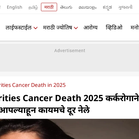
ी
English
தமிழ்
मराठी
తెలుగు
മലയാളം
ಕನ್ನಡ
ગુજરાતી
लाईफस्टाईल
मराठी ज्योतिष
आरोग्य
व्हिडिओ
मनो
rities Cancer Death in 2025
ities Cancer Death 2025 कर्करोगाने
ना आपल्याहून कायमचे दूर नेले