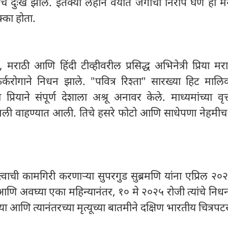
ंनाच दुःख झाले. इतक्या लहान वयात जगाचा निरोप घेणे हा 
्का होता.
ाठी आणि हिंदी टीव्हीवरील प्रसिद्ध अभिनेत्री प्रिया मराठ
कर्करोगाने निधन झाले. "पवित्र रिश्ता" सारख्या हिट मालि
्रियाने संपूर्ण देशाला अश्रू अनावर केले. माध्यमांच्या वृत्
ंजली वाहण्यात आली. तिचे हसरे फोटो आणि साधेपणा नेहमीच 
्त्वाची कामगिरी करणाऱ्या सुपरगुड सुब्रमणि यांना एप्रिल २०२
आणि अवघ्या एका महिन्यानंतर, १० मे २०२५ रोजी त्यांचे निध
ा आणि त्यानंतरच्या मृत्यूच्या बातमीने दक्षिण भारतीय चित्रपटसृ