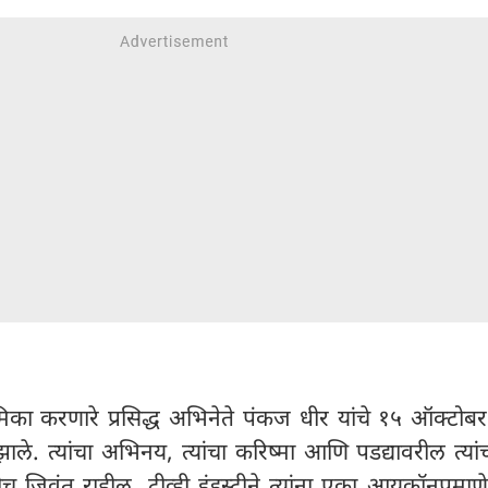
िका करणारे प्रसिद्ध अभिनेते पंकज धीर यांचे १५ ऑक्टोब
ाले. त्यांचा अभिनय, त्यांचा करिष्मा आणि पडद्यावरील त्यां
हमीच जिवंत राहील. टीव्ही इंडस्ट्रीने त्यांना एका आयकॉनप्रमाण