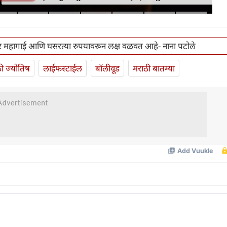
कोनार्कमध्ये कोणती खास वैशिष्ट्ये आहे
कार महागाई आणि घसरत्या रुपयावरून लक्ष वळवत आहे- नाना पटोले
ी ज्योतिष
लाईफस्टाईल
बॉलीवूड
मराठी बातम्या