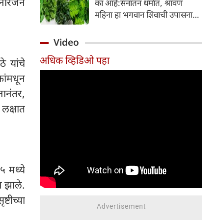
मनोरंजन
का आहे:सनातन धर्मात, श्रावण
निर्माण होतात.
महिना हा भगवान शिवाची उपासना
करण्यासाठी सर्वात पवित्र काळ
मानला जातो. या संपूर्ण महिन्यात,
Video
भक्त उपवास, पूजा, नामजप,
अधिक व्हिडिओ पहा
दानधर्म आणि सात्विक जीवनशैलीचे
े यांचे
पालन करतात.
कांमधून
तानंतर,
लक्षात
५ मध्ये
न झाले.
ष्टीच्या