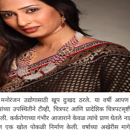
 मनोरंजन उद्योगासाठी खूप दुःखद ठरले. या वर्षी आप
ंच्या उपस्थितीने टीव्ही, चित्रपट आणि प्रादेशिक चित्रपटसृष
. कर्करोगाच्या गंभीर आजाराने केवळ त्यांचे प्राण घेतले न
ृदयात एक खोल पोकळी निर्माण केली. वर्षाच्या अखेरीस माग