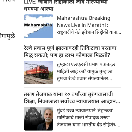
LIVE: जीशान सिद्दीकीला जीवे मारण्याच्या
अनेक महत्त्वाची कामे करावी
धमक्या आल्या
लागतात. शेतीतील या महत्त्वाच्या
Maharashtra Breaking
कामांचे वर्गीकरण मुख्यत्वे ४ मुख्य
News Live in Marathi :
टप्प्यांमध्ये केले जाते:
राष्ट्रवादीचे नेते झीशान सिद्दीकी यांना
ोगामुळे
सोशल मीडियावर व्हॉईस नोटद्वारे जीवे
मारण्याची धमकी देण्यात आली आहे.
रेल्वे प्रवास पूर्ण झाल्यावरही तिकिटाचा परतावा
आरोपी गँगस्टर झीशान अख्तरने
मिळू शकतो; पण हा लाभ कोणाला मिळतो?
वडील बाबा सिद्दीकी यांच्या हत्येचा
तुम्हाला एलएलसी प्रमाणपत्राबद्दल
उल्लेख केला आहे.
माहिती आहे का? यामुळे तुम्हाला
तुमचा रेल्वे प्रवास संपल्यानंतर
तिकिटाचा परतावा मिळू शकतो.
कधीकधी प्रतीक्षा यादीतील रेल्वे
तरुण तेजपाल यांना १० वर्षांच्या तुरुंगवासाची
तिकीट निश्चित न झाल्यामुळे, किंवा
शिक्षा, निकालाला सर्वोच्च न्यायालयात आव्हान
कधीकधी रेल्वे रद्द झाल्यामुळे किंवा
देणार
मुंबई उच्च न्यायालयाने 'तेहलका'
उशीर झाल्यामुळे. अशा प्रकरणांमध्ये,
मासिकाचे माजी संपादक तरुण
रेल्वे प्रवाशांना त्यांच्या तिकिटाचे पैसे
तेजपाल यांना भारतीय दंड संहितेच्या
परत करते. पण तुम्हाला माहित आहे
(IPC) कलम ३७६(२)(फ), ३७६(२)