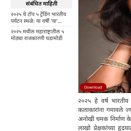
संबंधित माहिती
२०२५ चे टॉप ५ ट्रेंडिंग भारतीय
पर्यटन स्थळे: या वर्षी 'या'
ठिकाणी जायलाच हवं!
२०२५ मधील महाराष्ट्रातील ५
मोठ्या राजकारणी घडामोडी
Download
२०२५ हे वर्ष भारतीय
कलाकारांना गमावले ज्या
अनोखी चमक निर्माण केली
लाखो प्रेक्षकांच्या ह