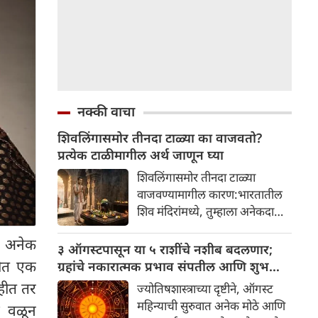
नक्की वाचा
शिवलिंगासमोर तीनदा टाळ्या का वाजवतो?
प्रत्येक टाळीमागील अर्थ जाणून घ्या
शिवलिंगासमोर तीनदा टाळ्या
वाजवण्यामागील कारण:भारतातील
शिव मंदिरांमध्ये, तुम्हाला अनेकदा
भक्त शिवलिंगासमोर तीनदा टाळ्या
ण अनेक
वाजवताना दिसतील. ही एक सामान्य
३ ऑगस्टपासून या ५ राशींचे नशीब बदलणार;
प्रथा आहे, पण तुम्ही कधी विचार
्टीत एक
ग्रहांचे नकारात्मक प्रभाव संपतील आणि शुभ
केला आहे का की यामागे काय रहस्य
दिवसांची सुरुवात होईल
ाहीत तर
ज्योतिषशास्त्राच्या दृष्टीने, ऑगस्ट
आहे आणि प्रत्येक टाळीचा अर्थ काय
महिन्याची सुरुवात अनेक मोठे आणि
े वळून
आहे? हा केवळ एक विधी नाही, तर