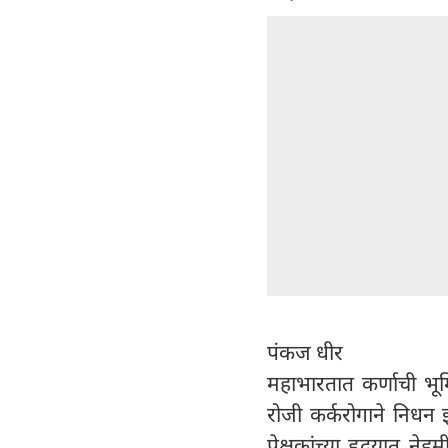
पंकज धीर
महाभारतात कर्णाची भूम
रोजी कर्करोगाने निधन झ
प्रेक्षकांच्या हृदयात ने