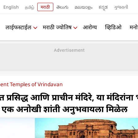
English
தமிழ்
मराठी
తెలుగు
മലയാളം
ಕನ್ನಡ
ગુજરાતી
लाईफस्टाईल
मराठी ज्योतिष
आरोग्य
व्हिडिओ
मनो
ent Temples of Vrindavan
त प्रसिद्ध आणि प्राचीन मंदिरे, या मंदिरांना 
ाला एक अनोखी शांती अनुभवायला मिळेल