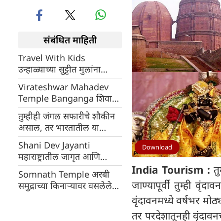
संबंधित माहिती
Travel With Kids
उन्हाळ्याच्या सुट्टीत मुलांना
देशातील हिल स्टेशनला
Virateshwar Mahadev
फिरायला घेऊन जा
Temple Banganga शिवाचे
प्राचीन मंदिर; येथे दर्शन घेतल्याने
तुम्हीही जंगल सफारीचे शौकीन
१२ ज्योतिर्लिंगांचे आशीर्वाद
असाल, तर भारतातील या
मिळतात
रोमांचक ठिकाणांना भेट द्या;
Shani Dev Jayanti
Download
सिंह, वाघ आणि हत्तींचे कळप
महाराष्ट्रातील जागृत आणि
जवळून पाहायला मिळतात
प्रसिद्ध न्यायदेवता शनी मंदिरे
India Tourism :
तु
Somnath Temple अरबी
जाण्यापूर्वी तुम्ही वृंद
समुद्राच्या किनाऱ्यावर वसलेले
सोमनाथ ज्योतिर्लिंग भगवान
वृंदावनमध्ये वर्षभर मोठ
शिवाच्या १२ ज्योतिर्लिंगांपैकी
तर परदेशातूनही वृंदावनच्
पहिले