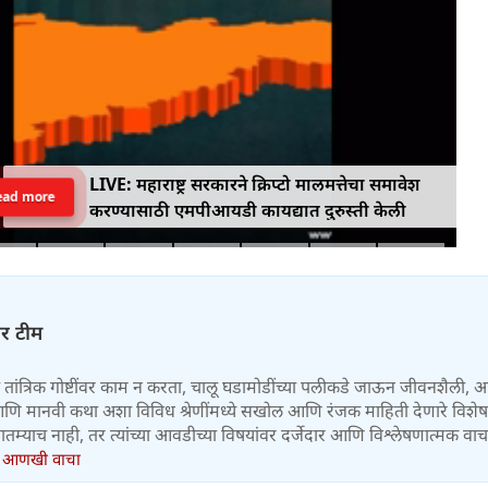
LIVE: महाराष्ट्र सरकारने क्रिप्टो मालमत्तेचा समावेश
ead more
करण्यासाठी एमपीआयडी कायद्यात दुरुस्ती केली
चर टीम
तांत्रिक गोष्टींवर काम न करता, चालू घडामोडींच्या पलीकडे जाऊन जीवनशैली, आ
य, आणि मानवी कथा अशा विविध श्रेणींमध्ये सखोल आणि रंजक माहिती देणारे विशे
तम्याच नाही, तर त्यांच्या आवडीच्या विषयांवर दर्जेदार आणि विश्लेषणात्मक वा
.
आणखी वाचा