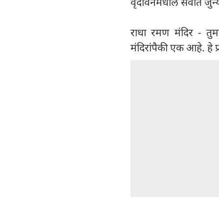
वृंदावनमधील सर्वात जुन्य
राधा रमण मंदिर - तुमच
मंदिरांपैकी एक आहे. हे 