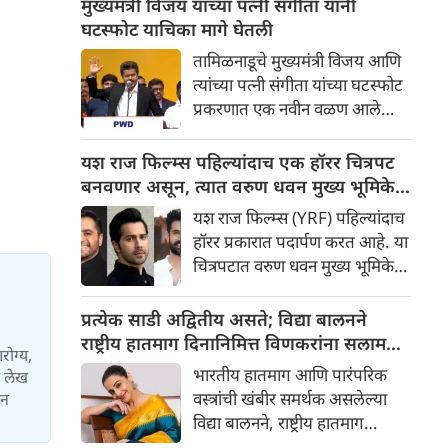
मुख्यमंत्री विजय यांच्या पत्नी संगीता यांनी
अधिकारी यांनी आज सकाळी
घटस्फोट याचिका मागे घेतली
रुग्णालयात जाऊन अभिनेत्याची भेट
तामिळनाडूचे मुख्यमंत्री विजय आणि
घेतली आणि ते लवकरात लवकर बरे
त्यांच्या पत्नी संगीता यांच्या घटस्फोट
व्हावेत यासाठी शुभेच्छा दिल्या.
प्रकरणात एक नवीन वळण आले
मुख्यमंत्र्यांनी सोशल मीडियावर
आहे. मिळालेल्या माहितीनुसार,
फोटोही शेअर केले आहेत.
संगीता यांनी कौटुंबिक न्यायालयात
यश राज फिल्म्स पहिल्यांदाच एक हॉरर चित्रपट
दाखल केलेली घटस्फोट याचिका मागे
बनवणार असून, त्यात वरुण धवन मुख्य भूमिकेत
घेतली आहे.
दिसणार
यश राज फिल्म्स (YRF) पहिल्यांदाच
हॉरर प्रकारात पदार्पण करत आहे. या
चित्रपटात वरुण धवन मुख्य भूमिकेत
दिसणार असून, 'रॉकेट बॉईज' फेम
अभय पन्नू याचे दिग्दर्शन आणि
प्रत्येक साडी अद्वितीय असते; विद्या बालनने
पटकथा लिहिणार आहे. या वर्षाच्या
राष्ट्रीय हातमाग दिनानिमित्त विणकरांना सलाम
रोग्य,
अखेरीस चित्रीकरणाला सुरुवात
केला
भारतीय हातमाग आणि पारंपरिक
ष लेख
होणार असून, हा चित्रपट २०२७ मध्ये
वस्त्रांची खंबीर समर्थक असलेल्या
चन
जगभरात प्रदर्शित होईल.
विद्या बालनने, राष्ट्रीय हातमाग
दिनानिमित्त देशाच्या समृद्ध विणकाम