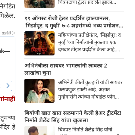
चित्रपटाचा ट्रेलर प्रदर्शित झाला
 निगडित
चाहत्यांमध्ये आधीच खळबळ उडवून
असून, त्यामुळे सोशल मीडिया आणि
दिली आहे.
 मिळेल.
चित्रपटसृष्टीत खळबळ उडाली आहे.
११ ऑगस्ट रोजी ट्रेलर प्रदर्शित झाल्यानंतर,
चित्रपटातील कलाकार आणि
'मिर्झापूर: द मुव्ही' ७-८ शहरांमध्ये भव्य प्रमोशन
भव्यतेची मोठ्या प्रमाणावर चर्चा होत
करणार
महिन्यांच्या प्रतीक्षेनंतर, 'मिर्झापूर: द
असली तरी, ज्या एका गोष्टीने
मुव्ही'च्या निर्मात्यांनी नुकताच एक
सर्वाधिक लक्ष वेधून घेतले आहे आणि
दमदार टीझर प्रदर्शित केला आहे,
प्रेक्षकांना रोमांचित केले आहे, ती
ज्यामुळे चाहत्यांना या प्रतिष्ठित
म्हणजे 'रॉकिंग स्टार' यशने
फ्रँचायझीच्या मोठ्या पडद्यावरील
अभिनेत्रीला सायबर भामट्यांनी लावला 2
साकारलेली रावणाची भूमिका.
रूपांतराची पहिली झलक मिळाली
लाखांचा चुना
आहे. पंकज त्रिपाठी, अली फजल
अभिनेत्री कीर्ती कुल्हारी यांची सायबर
आणि दिव्येंदू शर्मा पुन्हा एकदा
फसवणुक झाली आहे. अज्ञात
त्यांच्या चाहत्यांच्या आवडत्या भूमिका
गुन्हेगारांनी त्यांच्या मोबाईल फोन
णांनाही
साकारत आहे.
आणि क्रेडिट कार्डमध्ये अनधिकृत
प्रवेश मिळवून अवघ्या काही मिनिटांत
बिर्याणी खात खात सलमानने केली हेअर ट्रीटमेंट!
ुमच्या
त्यांची ₹२४३,८५२ ची फसवणूक
निर्माते शैलेंद्र सिंह यांचा खुलासा
केली. अभिनेत्रीच्या तक्रारीच्या
दिर हे
चित्रपट निर्माते शैलेंद्र सिंह यांनी
आधारे, आंबोली पोलिसांनी गुन्हा