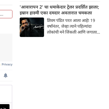
परंपरेचा आणि कारागिरांचा सन्मान
'आवारापन 2' चा धमाकेदार ट्रेलर प्रदर्शित झाला;
करत, पुन्हा एकदा तिच्या सोशल
इम्रान हाश्मी एका दमदार अवतारात चमकला
...
मीडियावर एक संदेश शेअर केला
शिवम पंडित परत आला आहे! 19
आहे.
वर्षांनंतर, जेव्हा त्याने पहिल्यांदा
लोकांची मने जिंकली आणि जगाला
आव्हान दिले, तेव्हा तो अधिक वेदना,
अधिक राग आणि एका अदम्य
ध्येयासह परत आला आहे. विशेष
फिल्म्सने ''आवारापन 2'' चा ट्रेलर
प्रदर्शित केला आहे आणि तो
प्रेक्षकांच्या बहुप्रतिक्षित प्रवासाच्या
प्रत्येक अपेक्षेवर खरा उतरतो.