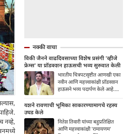
नक्की वाचा
विकी जैनने वाढदिवसाच्या विशेष प्रसंगी 'व्हीजे
फ्रेम्स' या प्रॉडक्शन हाऊसची भव्य सुरुवात केली
भारतीय चित्रपटसृष्टीत आणखी एका
नवीन आणि महत्त्वाकांक्षी प्रॉडक्शन
हाऊसने भव्य पदार्पण केले आहे.
प्रसिद्ध उद्योगपती आणि निर्माता विकी
ल्यास,
जैनने आपल्या वाढदिवसाच्या विशेष
यशने रावणाची भूमिका साकारण्यामागचे रहस्य
प्रसंगी 'व्हीजे फ्रेम्स' या आपल्या नवीन
पाहिजे.
उघड केले
प्रॉडक्शन बॅनरची अधिकृतपणे घोषणा
 नव्हे,
नितेश तिवारी यांच्या बहुप्रतिक्षित
केली. या नवीन बॅनरचा पहिला
आणि महत्त्वाकांक्षी 'रामायणम'
वनमध्ये
प्रकल्प इतका भव्य आहे की त्याने