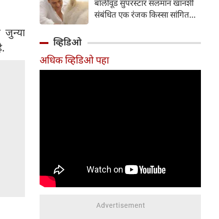
बॉलीवूड सुपरस्टार सलमान खानशी
दाखल करून तपास सुरू केला आहे.
संबंधित एक रंजक किस्सा सांगितला
आहे. त्यांनी सलमानच्या 'गॅलेक्सी
जुन्या
अपार्टमेंट्स'मधील घराला दिलेल्या
व्हिडिओ
े.
भेटीचे वर्णन केले, जिथे त्यांनी पाहिले
अधिक व्हिडिओ पहा
की अभिनेता एकाच वेळी बिर्याणी
खात होता आणि केसांवर उपचार
(हेअर ट्रीटमेंट) करून घेत होता.
शैलेंद्र सिंह यांनी नमूद केले की ही
घटना त्या काळातील आहे जेव्हा
त्यांची आणि सलमानची घट्ट मैत्री
होती; त्यावेळी ते दर सोमवारी रात्री
एकत्र पार्टी करायचे.
संभाषणादरम्यान, त्यांनी सांगितले की
सलमानला जेवताना आरशात स्वतःला
पाहण्याची एक वेगळी सवय होती.