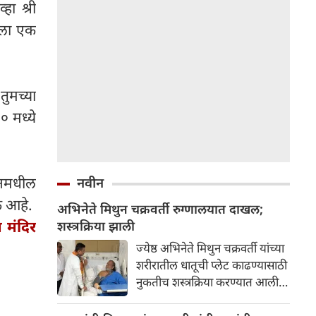
हा श्री
हाला एक
तुमच्या
० मध्ये
ावनमधील
नवीन
एक आहे.
अभिनेते मिथुन चक्रवर्ती रुग्णालयात दाखल;
 मंदिर
शस्त्रक्रिया झाली
ज्येष्ठ अभिनेते मिथुन चक्रवर्ती यांच्या
शरीरातील धातूची प्लेट काढण्यासाठी
नुकतीच शस्त्रक्रिया करण्यात आली.
त्यांची प्रकृती आता स्थिर आहे.
पश्चिम बंगालचे मुख्यमंत्री सुवेंदू