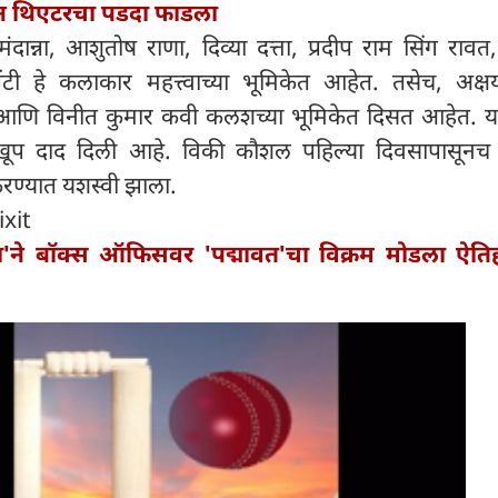
पून थिएटरचा पडदा फाडला
ान्ना, आशुतोष राणा, दिव्या दत्ता, प्रदीप राम सिंग रावत
ंटी हे कलाकार महत्त्वाच्या भूमिकेत आहेत. तसेच, अक्षय
 आणि विनीत कुमार कवी कलशच्या भूमिकेत दिसत आहेत. या 
ंनी खूप दाद दिली आहे. विकी कौशल पहिल्या दिवसापासून
रण्यात यशस्वी झाला.
ixit
ा'ने बॉक्स ऑफिसवर 'पद्मावत'चा विक्रम मोडला ऐत