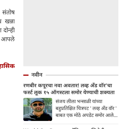
, संतोष
 खन्ना
दोन्ही
च आपले
िहासिक
नवीन
रणबीर कपूरचा नवा अवतार! लव्ह अँड वॉर'चा
फर्स्ट लूक १५ ऑगस्टला समोर येण्याची शक्यता
संजय लीला भन्साळी यांच्या
बहुप्रतिक्षित चित्रपट ' लव्ह अँड वॉर '
बाबत एक मोठे अपडेट समोर आले
आहे . वृत्तानुसार, निर्माते १५ ऑगस्ट
रोजी चित्रपटाचे पहिले अधिकृत