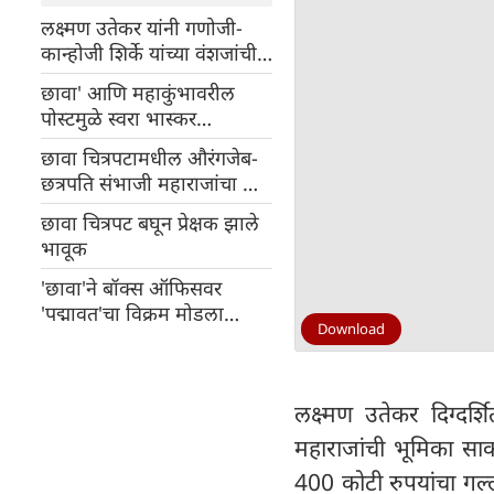
लक्ष्मण उतेकर यांनी गणोजी-
कान्होजी शिर्के यांच्या वंशजांची
माफी मागितली
छावा' आणि महाकुंभावरील
पोस्टमुळे स्वरा भास्कर
अडचणीत, दिले हे स्पष्टीकरण
छावा चित्रपटामधील औरंगजेब-
छत्रपति संभाजी महाराजांचा सीन
पाहून चाहत्याने संतापून
छावा चित्रपट बघून प्रेक्षक झाले
थिएटरचा पडदा फाडला
भावूक
'छावा'ने बॉक्स ऑफिसवर
'पद्मावत'चा विक्रम मोडला
Download
ऐतिहासिक ओपनर बनला
लक्ष्मण उतेकर दिग्दर्
महाराजांची भूमिका स
400 कोटी रुपयांचा गल्