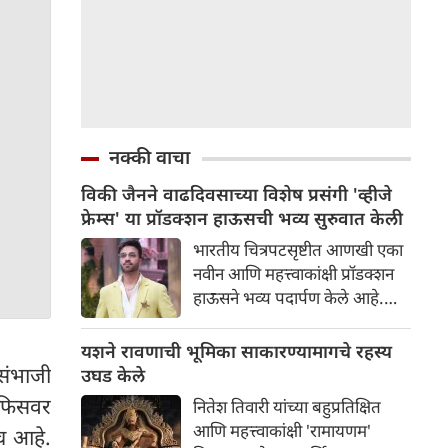
नक्की वाचा
विकी जैनने वाढदिवसाच्या विशेष प्रसंगी 'व्हीजे
फ्रेम्स' या प्रॉडक्शन हाऊसची भव्य सुरुवात केली
भारतीय चित्रपटसृष्टीत आणखी एका
नवीन आणि महत्त्वाकांक्षी प्रॉडक्शन
हाऊसने भव्य पदार्पण केले आहे.
प्रसिद्ध उद्योगपती आणि निर्माता विकी
जैनने आपल्या वाढदिवसाच्या विशेष
यशने रावणाची भूमिका साकारण्यामागचे रहस्य
प्रसंगी 'व्हीजे फ्रेम्स' या आपल्या नवीन
संभाजी
उघड केले
प्रॉडक्शन बॅनरची अधिकृतपणे घोषणा
ऑफिसवर
नितेश तिवारी यांच्या बहुप्रतिक्षित
केली. या नवीन बॅनरचा पहिला
आणि महत्त्वाकांक्षी 'रामायणम'
च आहे.
प्रकल्प इतका भव्य आहे की त्याने