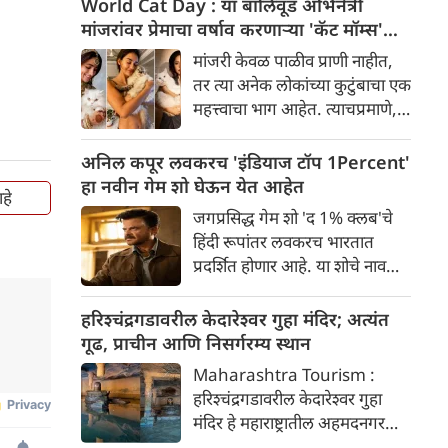
World Cat Day : या बॉलिवूड अभिनेत्री
प्रमोशनल साहित्य प्रदर्शित करू
मांजरांवर प्रेमाचा वर्षाव करणाऱ्या 'कॅट मॉम्स'
शकतात. बऱ्याच काळापासून रणबीर
आहेत
मांजरी केवळ पाळीव प्राणी नाहीत,
कपूर, आलिया भट्ट आणि विकी
तर त्या अनेक लोकांच्या कुटुंबाचा एक
कौशल यांचे लूक्स पूर्णपणे गुप्त
महत्त्वाचा भाग आहेत. त्याचप्रमाणे,
ठेवण्यात आले आहेत. आता अशी
अनेक बॉलिवूड अभिनेत्रींचे त्यांच्या
चर्चा आहे की, स्वातंत्र्यदिनी या तिन्ही
लाडक्या मांजरींसोबत एक खास नाते
अनिल कपूर लवकरच 'इंडियाज टॉप 1Percent'
स्टार्सच्या कॅरेक्टर पोस्टर्स किंवा मोशन
असते आणि त्या अनेकदा
हा नवीन गेम शो घेऊन येत आहेत
पोस्टर्सद्वारे चित्रपटाची पहिली झलक
हे
त्यांच्यासोबत घालवलेले सुंदर क्षण
दाखवली जाईल.
जगप्रसिद्ध गेम शो 'द 1% क्लब'चे
सोशल मीडियावर चाहत्यांसोबत शेअर
हिंदी रूपांतर लवकरच भारतात
करतात. जागतिक मांजर
प्रदर्शित होणार आहे. या शोचे नाव
दिनानिमित्त, चला अशा पाच
'इंडियाज टॉप 1%' असे असेल आणि
अभिनेत्रींबद्दल जाणून घेऊया, ज्या
याचे सूत्रसंचालन अभिनेता अनिल
हरिश्चंद्रगडावरील केदारेश्वर गुहा मंदिर; अत्यंत
अभिमानाने स्वतःला "कॅट मॉम"
कपूर करणार आहे. या नवीन
गूढ, प्राचीन आणि निसर्गरम्य स्थान
(मांजरींची आई) म्हणतात.
रिॲलिटी शोमध्ये काय खास आहे ते
Maharashtra Tourism :
जाणून घ्या?
हरिश्चंद्रगडावरील केदारेश्वर गुहा
मंदिर हे महाराष्ट्रातील अहमदनगर
जिल्ह्यातील अकोले तालुक्यात स्थित