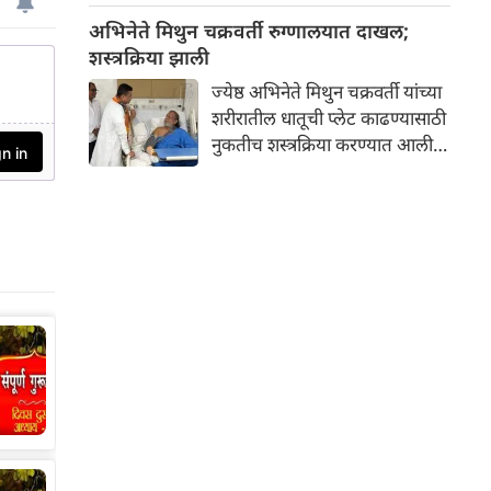
एक अत्यंत गूढ, प्राचीन आणि
अभिनेते मिथुन चक्रवर्ती रुग्णालयात दाखल;
निसर्गरम्य स्थान आहे. हे मंदिर
शस्त्रक्रिया झाली
भगवान शिवाला समर्पित असून
ज्येष्ठ अभिनेते मिथुन चक्रवर्ती यांच्या
तेथील पिंडी आणि नैसर्गिक रचना
शरीरातील धातूची प्लेट काढण्यासाठी
पर्यटकांचे मोठे आकर्षण आहे.
नुकतीच शस्त्रक्रिया करण्यात आली.
त्यांची प्रकृती आता स्थिर आहे.
पश्चिम बंगालचे मुख्यमंत्री सुवेंदू
अधिकारी यांनी आज सकाळी
रुग्णालयात जाऊन अभिनेत्याची भेट
घेतली आणि ते लवकरात लवकर बरे
व्हावेत यासाठी शुभेच्छा दिल्या.
मुख्यमंत्र्यांनी सोशल मीडियावर
फोटोही शेअर केले आहेत.