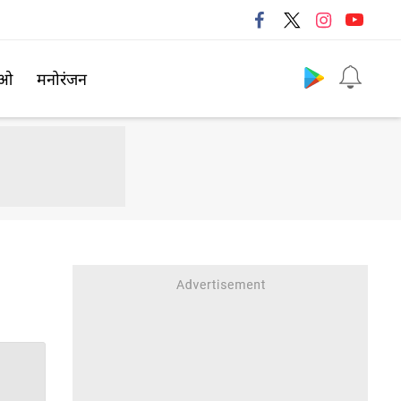
Follow us
िओ
मनोरंजन