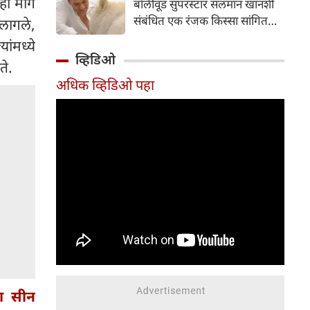
ी मागे
बॉलीवूड सुपरस्टार सलमान खानशी
दाखल करून तपास सुरू केला आहे.
संबंधित एक रंजक किस्सा सांगितला
लागले,
आहे. त्यांनी सलमानच्या 'गॅलेक्सी
ंमध्ये
अपार्टमेंट्स'मधील घराला दिलेल्या
व्हिडिओ
ते.
भेटीचे वर्णन केले, जिथे त्यांनी पाहिले
अधिक व्हिडिओ पहा
की अभिनेता एकाच वेळी बिर्याणी
खात होता आणि केसांवर उपचार
(हेअर ट्रीटमेंट) करून घेत होता.
शैलेंद्र सिंह यांनी नमूद केले की ही
घटना त्या काळातील आहे जेव्हा
त्यांची आणि सलमानची घट्ट मैत्री
होती; त्यावेळी ते दर सोमवारी रात्री
एकत्र पार्टी करायचे.
संभाषणादरम्यान, त्यांनी सांगितले की
सलमानला जेवताना आरशात स्वतःला
पाहण्याची एक वेगळी सवय होती.
चा सीन