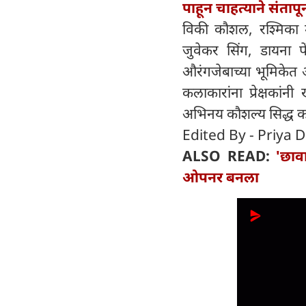
पाहून चाहत्याने संता
विकी कौशल, रश्मिका मंद
जुवेकर सिंग, डायना पे
औरंगजेबाच्या भूमिकेत
कलाकारांना प्रेक्षका
अभिनय कौशल्य सिद्ध क
Edited By - Priya D
ALSO READ:
'छाव
ओपनर बनला