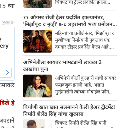
चित्रपटाचा ट्रेलर प्रदर्शित झाला
15 व्या
चाहत्यांमध्ये आधीच खळबळ उडवून
असून, त्यामुळे सोशल मीडिया आणि
दिली आहे.
चित्रपटसृष्टीत खळबळ उडाली आहे.
११ ऑगस्ट रोजी ट्रेलर प्रदर्शित झाल्यानंतर,
चित्रपटातील कलाकार आणि
'मिर्झापूर: द मुव्ही' ७-८ शहरांमध्ये भव्य प्रमोशन
भव्यतेची मोठ्या प्रमाणावर चर्चा होत
करणार
महिन्यांच्या प्रतीक्षेनंतर, 'मिर्झापूर: द
असली तरी, ज्या एका गोष्टीने
मुव्ही'च्या निर्मात्यांनी नुकताच एक
सर्वाधिक लक्ष वेधून घेतले आहे आणि
दमदार टीझर प्रदर्शित केला आहे,
प्रेक्षकांना रोमांचित केले आहे, ती
ज्यामुळे चाहत्यांना या प्रतिष्ठित
म्हणजे 'रॉकिंग स्टार' यशने
फ्रँचायझीच्या मोठ्या पडद्यावरील
अभिनेत्रीला सायबर भामट्यांनी लावला 2
साकारलेली रावणाची भूमिका.
रूपांतराची पहिली झलक मिळाली
लाखांचा चुना
आहे. पंकज त्रिपाठी, अली फजल
अभिनेत्री कीर्ती कुल्हारी यांची सायबर
आणि दिव्येंदू शर्मा पुन्हा एकदा
 कमावले
फसवणुक झाली आहे. अज्ञात
त्यांच्या चाहत्यांच्या आवडत्या भूमिका
गुन्हेगारांनी त्यांच्या मोबाईल फोन
साकारत आहे.
आणि क्रेडिट कार्डमध्ये अनधिकृत
िले हे
प्रवेश मिळवून अवघ्या काही मिनिटांत
बिर्याणी खात खात सलमानने केली हेअर ट्रीटमेंट!
त्यांची ₹२४३,८५२ ची फसवणूक
निर्माते शैलेंद्र सिंह यांचा खुलासा
केली. अभिनेत्रीच्या तक्रारीच्या
्रपटाने
चित्रपट निर्माते शैलेंद्र सिंह यांनी
आधारे, आंबोली पोलिसांनी गुन्हा