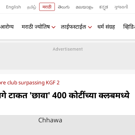
English
தமிழ்
मराठी
తెలుగు
മലയാളം
ಕನ್ನಡ
ગુજરાતી
आरोग्य
मराठी ज्योतिष
लाईफस्टाईल
धर्म संग्रह
व्हिड
re club surpassing KGF 2
े टाकत 'छावा' 400 कोटींच्या क्लबमध्ये