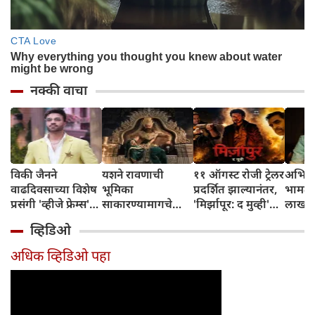
नक्की वाचा
विकी जैनने
यशने रावणाची
११ ऑगस्ट रोजी ट्रेलर
अभिनेत
वाढदिवसाच्या विशेष
भूमिका
प्रदर्शित झाल्यानंतर,
भामट्य
प्रसंगी 'व्हीजे फ्रेम्स'
साकारण्यामागचे
'मिर्झापूर: द मुव्ही'
लाखांच
या प्रॉडक्शन
रहस्य उघड केले
७-८ शहरांमध्ये भव्य
व्हिडिओ
हाऊसची भव्य
प्रमोशन करणार
सुरुवात केली
अधिक व्हिडिओ पहा