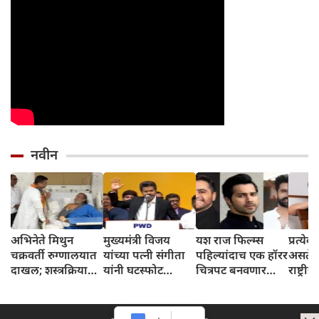
नवीन
अभिनेते मिथुन
मुख्यमंत्री विजय
यश राज फिल्म्स
प्रत्ये
चक्रवर्ती रुग्णालयात
यांच्या पत्नी संगीता
पहिल्यांदाच एक हॉरर
असते; 
दाखल; शस्त्रक्रिया
यांनी घटस्फोट
चित्रपट बनवणार
राष्ट्र
झाली
याचिका मागे घेतली
असून, त्यात वरुण
दिनानि
धवन मुख्य भूमिकेत
विणकर
दिसणार
केला