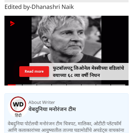
Edited by-Dhanashri Naik
फुटबॉलपटू लिओनेल मेस्सीच्या वडिलांचे
Read more
वयाच्या ६८ व्या वर्षी निधन
About Writer
वेबदुनिया मनोरंजन टीम
वेबदुनिया पोर्टलची मनोरंजन टीम चित्रपट, मालिका, ओटीटी प्लॅटफॉर्म
आणि कलाकारांच्या आयुष्यातील ताज्या घडामोडींचे अपडेट्स वाचकांना