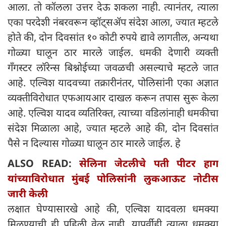
आला. तो कॉलला उत्तर देऊ शकला नाही. त्यानंतर, त्याला
एका परदेशी नंबरवरून व्हॉट्सॲप संदेश आला, ज्यात म्हटले
होते की, दोन दिवसांत १० कोटी रुपये द्यावे लागतील, अन्यथा
गोळ्या घालून ठार मारले जाईल. धमकी देणारी व्यक्ती
गँगस्टर लॉरेन्स बिश्नोईच्या जवळची असल्याचे म्हटले जात
आहे. एल्विश यादवच्या तक्रारीनंतर, पोलिसांनी एका अज्ञात
व्यक्तीविरोधात एफआयआर दाखल करून तपास सुरू केला
आहे. एल्विश यादव व्यतिरिक्त, त्याच्या वडिलांनाही धमकीचा
संदेश मिळाला आहे, ज्यात म्हटले आहे की, दोन दिवसांत
पैसे न दिल्यास गोळ्या घालून ठार मारले जाईल. हे
ALSO READ:
सेलिना जेटलीचे पती पीटर हाग
यांच्याविरोधात मुंबई पोलिसांनी लुकआऊट नोटीस
जारी केली
लक्षात घेण्यासारखे आहे की, एल्विश यादवला धमक्या
मिळण्याची ही पहिली वेळ नाही. यापूर्वीही त्याला धमक्या