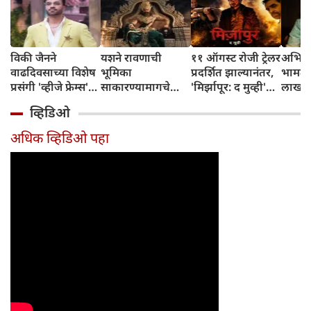
विकी जैनने
यशने रावणाची
११ ऑगस्ट रोजी ट्रेलर
अभिनेत
वाढदिवसाच्या विशेष
भूमिका
प्रदर्शित झाल्यानंतर,
भामट्य
प्रसंगी 'व्हीजे फ्रेम्स'
साकारण्यामागचे
'मिर्झापूर: द मुव्ही'
लाखांच
या प्रॉडक्शन
रहस्य उघड केले
७-८ शहरांमध्ये भव्य
व्हिडिओ
हाऊसची भव्य
प्रमोशन करणार
सुरुवात केली
अधिक व्हिडिओ पहा