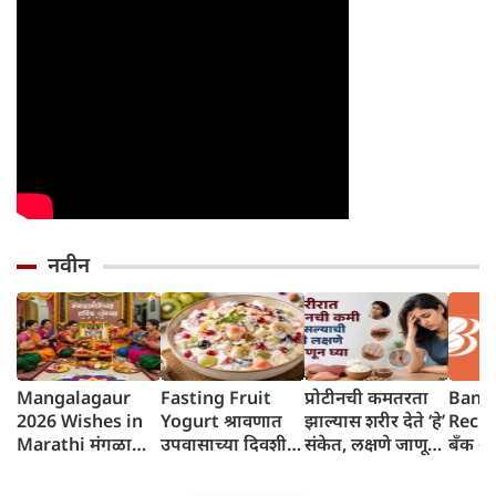
नवीन
Mangalagaur
Fasting Fruit
प्रोटीनची कमतरता
Bank 
2026 Wishes in
Yogurt श्रावणात
झाल्यास शरीर देते ‘हे’
Recru
Marathi मंगळागौर
उपवासाच्या दिवशी
संकेत, लक्षणे जाणून
बँक ऑ
शुभेच्छा संदेश
थंडगार, पौष्टिक फ्रुट
घ्या
२०६ पद
योगर्ट नक्की ट्राय करा
पात्रता