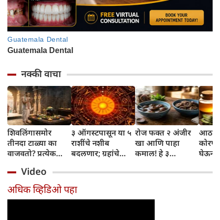
नक्की वाचा
शिवलिंगासमोर
३ ऑगस्टपासून या ५
रोज फक्त २ अंजीर
आठवड्
तीनदा टाळ्या का
राशींचे नशीब
खा आणि पाहा
कोरफड
वाजवतो? प्रत्येक
बदलणार; ग्रहांचे
कमाल! हे ३
घेऊन 
टाळीमागील अर्थ
नकारात्मक प्रभाव
आरोग्यदायी फायदे
चमकदा
Video
जाणून घ्या
संपतील आणि शुभ
तुम्हाला ठाऊक
मिळवा,
दिवसांची सुरुवात
आहेत का?
घ्या
अधिक व्हिडिओ पहा
होईल