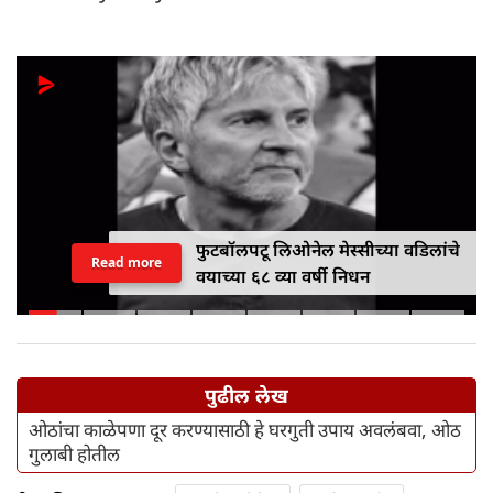
फुटबॉलपटू लिओनेल मेस्सीच्या वडिलांचे
Read more
वयाच्या ६८ व्या वर्षी निधन
पुढील लेख
ओठांचा काळेपणा दूर करण्यासाठी हे घरगुती उपाय अवलंबवा, ओठ
गुलाबी होतील