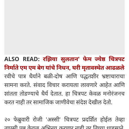
ALSO READ:
रझिया सुलतान' फेम ज्येष्ठ चित्रपट
निर्माते एम एम बेग यांचे निधन, घरी मृतावस्थेत आढळले
रवीचे पात्र धैर्याने बळी-दोष आणि पद्धतशीर भ्रष्टाचाराचा
सामना करते. संवाद विचार करायला लावणारे आहेत आणि
शांतता तोडण्याचे धैर्य देतात. हा चित्रपट केवळ मनोरंजनच
करत नाही तर सामाजिक जाणीवेचा संदेश देखील देतो.
२० फेब्रुवारी रोजी 'अस्सी' चित्रपट प्रदर्शित होईल तेव्हा
तापसी पन्नू केवळ अभिनय करणार नाही तर तिच्या धाडसाने,