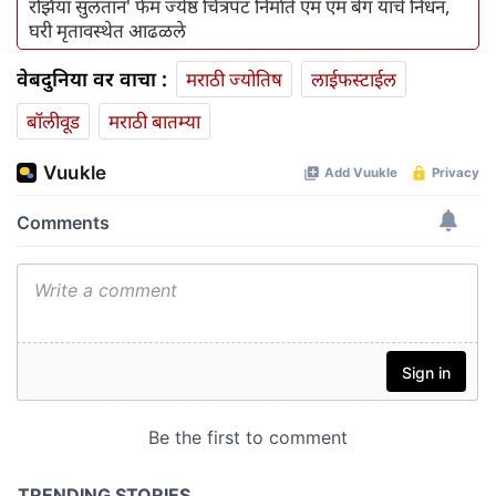
रझिया सुलतान' फेम ज्येष्ठ चित्रपट निर्माते एम एम बेग यांचे निधन,
घरी मृतावस्थेत आढळले
वेबदुनिया वर वाचा :
मराठी ज्योतिष
लाईफस्टाईल
बॉलीवूड
मराठी बातम्या