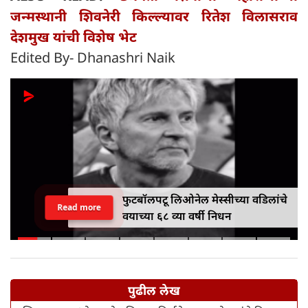
जन्मस्थानी शिवनेरी किल्ल्यावर रितेश विलासराव
देशमुख यांची विशेष भेट
Edited By- Dhanashri Naik
फुटबॉलपटू लिओनेल मेस्सीच्या वडिलांचे
Read more
वयाच्या ६८ व्या वर्षी निधन
पुढील लेख