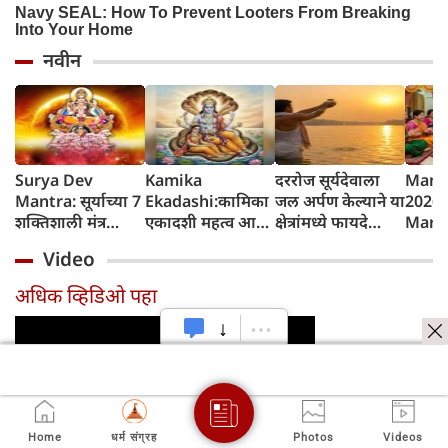
नवीन
Surya Dev
Kamika
दररोज सूर्यदेवाला
Mang
Mantra: सूर्याच्या 7
Ekadashi:कामिका
जल अर्पण केल्याने या
2026 
शक्तिशाली मंत्र
एकादशी महत्व आणि
क्षेत्रांमध्ये फायदे
Marat
जपल्याने सर्व इच्छा
व्रत कथा
होतात, रविवारला
शुभेच्छ
Video
पूर्ण होतात, रविवारी
विशेष महत्त्व
कोणत्याही एका
अधिक व्हिडिओ पहा
मंत्राचा जप करा
Home
धर्म संग्रह
Photos
Videos