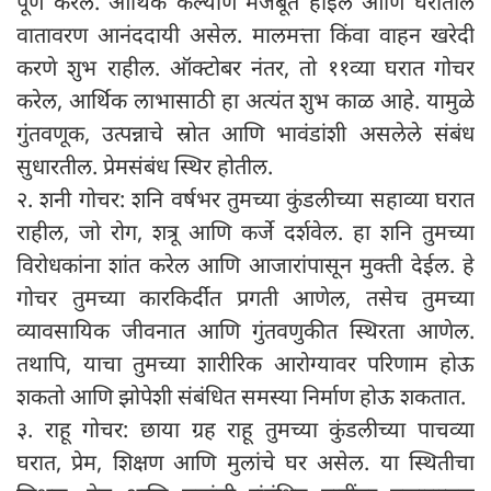
पूर्ण करेल. आर्थिक कल्याण मजबूत होईल आणि घरातील
वातावरण आनंददायी असेल. मालमत्ता किंवा वाहन खरेदी
करणे शुभ राहील. ऑक्टोबर नंतर, तो ११व्या घरात गोचर
करेल, आर्थिक लाभासाठी हा अत्यंत शुभ काळ आहे. यामुळे
गुंतवणूक, उत्पन्नाचे स्रोत आणि भावंडांशी असलेले संबंध
सुधारतील. प्रेमसंबंध स्थिर होतील.
२. शनी गोचर: शनि वर्षभर तुमच्या कुंडलीच्या सहाव्या घरात
राहील, जो रोग, शत्रू आणि कर्जे दर्शवेल. हा शनि तुमच्या
विरोधकांना शांत करेल आणि आजारांपासून मुक्ती देईल. हे
गोचर तुमच्या कारकिर्दीत प्रगती आणेल, तसेच तुमच्या
व्यावसायिक जीवनात आणि गुंतवणुकीत स्थिरता आणेल.
तथापि, याचा तुमच्या शारीरिक आरोग्यावर परिणाम होऊ
शकतो आणि झोपेशी संबंधित समस्या निर्माण होऊ शकतात.
३. राहू गोचर: छाया ग्रह राहू तुमच्या कुंडलीच्या पाचव्या
घरात, प्रेम, शिक्षण आणि मुलांचे घर असेल. या स्थितीचा