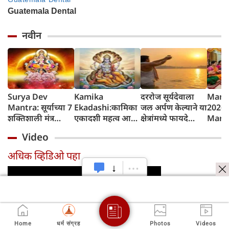
नवीन
Surya Dev
Kamika
दररोज सूर्यदेवाला
Mang
Mantra: सूर्याच्या 7
Ekadashi:कामिका
जल अर्पण केल्याने या
2026 
शक्तिशाली मंत्र
एकादशी महत्व आणि
क्षेत्रांमध्ये फायदे
Marat
जपल्याने सर्व इच्छा
व्रत कथा
होतात, रविवारला
शुभेच्छ
Video
पूर्ण होतात, रविवारी
विशेष महत्त्व
कोणत्याही एका
अधिक व्हिडिओ पहा
मंत्राचा जप करा
Home
धर्म संग्रह
Photos
Videos