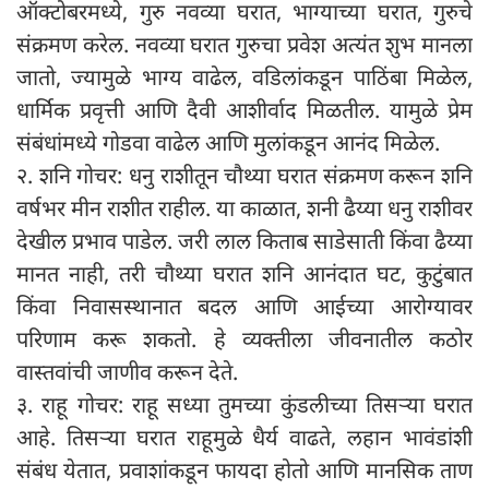
ऑक्टोबरमध्ये, गुरु नवव्या घरात, भाग्याच्या घरात, गुरुचे
संक्रमण करेल. नवव्या घरात गुरुचा प्रवेश अत्यंत शुभ मानला
जातो, ज्यामुळे भाग्य वाढेल, वडिलांकडून पाठिंबा मिळेल,
धार्मिक प्रवृत्ती आणि दैवी आशीर्वाद मिळतील. यामुळे प्रेम
संबंधांमध्ये गोडवा वाढेल आणि मुलांकडून आनंद मिळेल.
२. शनि गोचर: धनु राशीतून चौथ्या घरात संक्रमण करून शनि
वर्षभर मीन राशीत राहील. या काळात, शनी ढैय्या धनु राशीवर
देखील प्रभाव पाडेल. जरी लाल किताब साडेसाती किंवा ढैय्या
मानत नाही, तरी चौथ्या घरात शनि आनंदात घट, कुटुंबात
किंवा निवासस्थानात बदल आणि आईच्या आरोग्यावर
परिणाम करू शकतो. हे व्यक्तीला जीवनातील कठोर
वास्तवांची जाणीव करून देते.
३. राहू गोचर: राहू सध्या तुमच्या कुंडलीच्या तिसऱ्या घरात
आहे. तिसऱ्या घरात राहूमुळे धैर्य वाढते, लहान भावंडांशी
संबंध येतात, प्रवाशांकडून फायदा होतो आणि मानसिक ताण