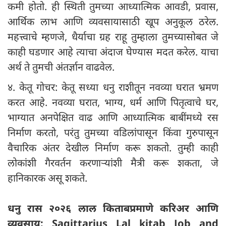
कमी होतो. ही स्थिती तुमच्या आध्यात्मिक आवडी, प्रवास,
आर्थिक लाभ आणि व्यवसायासाठी खूप अनुकूल ठरेल.
महत्त्वाचे म्हणजे, धैर्याचा ग्रह राहू तुम्हाला तुमच्यासोबत जे
काही घडणार आहे त्याचा अंदाज घेण्यास मदत करेल. याचा
अर्थ ते तुमची अंतर्ज्ञान वाढवेल.
४. केतू गोचर: केतू सध्या धनु राशीतून नवव्या घरात भ्रमण
करत आहे. नवव्या घरात, भाग्य, धर्म आणि पितृत्वाचे घर,
भाग्यात अनपेक्षित वाढ आणि आध्यात्मिक बाबींमध्ये रस
निर्माण करतो, परंतु तुमच्या वडिलांपासून किंवा गुरुपासून
वैचारिक अंतर देखील निर्माण करू शकतो. तुम्ही काही
लोकांशी गैरवर्तन करणाऱ्यांशी मैत्री करू शकता, जे
हानिकारक असू शकते.
धनु रास २०२६ लाल किताबप्रमाणे करिअर आणि
व्यवसाय: Sagittarius Lal kitab Job and