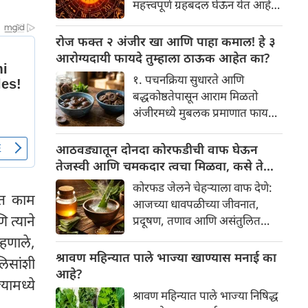
महत्त्वपूर्ण ग्रहबदल घेऊन येत आहे.
यामागे खोलवर रुजलेल्या पौराणिक
ग्रह आणि नक्षत्रांची ही विशेष
श्रद्धा, आध्यात्मिक अर्थ आणि काही
हालचाल अनेक राशींच्या जीवनात
रोज फक्त २ अंजीर खा आणि पाहा कमाल! हे ३
वैज्ञानिक तर्कदेखील आहेत. चला, या
सकारात्मक बदल घडवून आणणार
आरोग्यदायी फायदे तुम्हाला ठाऊक आहेत का?
अनोख्या परंपरेमागील अर्थ
आहे. विशेषतः ३ ऑगस्ट रोजी एक
सविस्तरपणे समजून घेऊया.
१. पचनक्रिया सुधारते आणि
अत्यंत दुर्मिळ आणि फलदायी
बद्धकोष्ठतेपासून आराम मिळतो
ग्रहस्थिती (संयोग) तयार होत आहे.
अंजीरमध्ये मुबलक प्रमाणात फायबर
या दिवशी तयार होणारे शुभ योग,
असते. जर तुम्हाला वारंवार
ग्रहांची स्थिती आणि या गोचरमुळे
बद्धकोष्ठता, गॅस किंवा अपचनाचा
आठवड्यातून दोनदा कोरफडीची वाफ घेऊन
ज्यांचे नशीब उजळणार आहे अशा
त्रास होत असेल, तर अंजीर
तेजस्वी आणि चमकदार त्वचा मिळवा, कसे ते
भाग्यवान राशींबद्दल आपण जाणून
तुमच्यासाठी वरदान ठरू शकते. हे
जाणून घ्या
घेऊया!
कोरफड जेलने चेहऱ्याला वाफ देणे:
आतड्यांची स्वच्छता ठेवण्यास मदत
ात काम
आजच्या धावपळीच्या जीवनात,
करते. पचनसंस्था मजबूत करून पोट
त्याने
प्रदूषण, तणाव आणि असंतुलित
साफ होण्यास मदत करते.
आहार यांचा आपल्या त्वचेवर
हणाले,
नकारात्मक परिणाम होऊ शकतो.
श्रावण महिन्यात पाले भाज्या खाण्यास मनाई का
लिसांशी
आपल्या त्वचेची चमक हळूहळू कमी
आहे?
यामध्ये
होते, ज्यामुळे निस्तेजपणा, मुरुमे
श्रावण महिन्यात पाले भाज्या निषिद्ध
आणि ब्लॅकहेड्स यांसारख्या समस्या