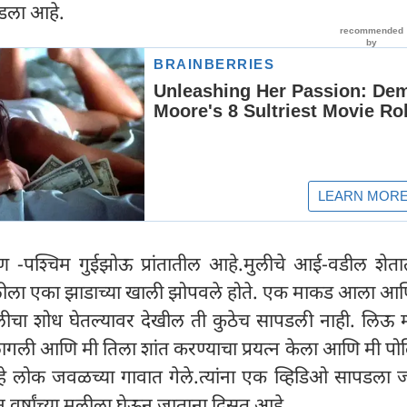
घडला आहे.
षिण -पश्चिम गुईझोऊ प्रांतातील आहे.मुलीचे आई-वडील शेत
लीला एका झाडाच्या खाली झोपवले होते. एक माकड आला आणि 
लीचा शोध घेतल्यावर देखील ती कुठेच सापडली नाही. लिऊ म्
ागली आणि मी तिला शांत करण्याचा प्रयत्न केला आणि मी पो
हे लोक जवळच्या गावात गेले.त्यांना एक व्हिडिओ सापडला ज्
वर्षांच्या मुलीला घेऊन जाताना दिसत आहे.