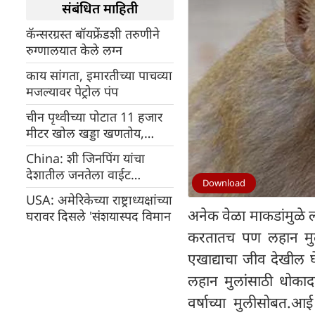
संबंधित माहिती
कॅन्सरग्रस्त बॉयफ्रेंडशी तरुणीने
रुग्णालयात केले लग्न
काय सांगता, इमारतीच्या पाचव्या
मजल्यावर पेट्रोल पंप
चीन पृथ्वीच्या पोटात 11 हजार
मीटर खोल खड्डा खणतोय,
कारण...
China: शी जिनपिंग यांचा
देशातील जनतेला वाईट
Download
परिस्थितीसाठी सज्ज राहण्याचा
USA: अमेरिकेच्या राष्ट्राध्यक्षांच्या
इशारा
अनेक वेळा माकडांमुळे लो
घरावर दिसले 'संशयास्पद विमान
करतातच पण लहान मुल
एखाद्याचा जीव देखील घ
लहान मुलांसाठी धोक
वर्षाच्या मुलीसोबत.