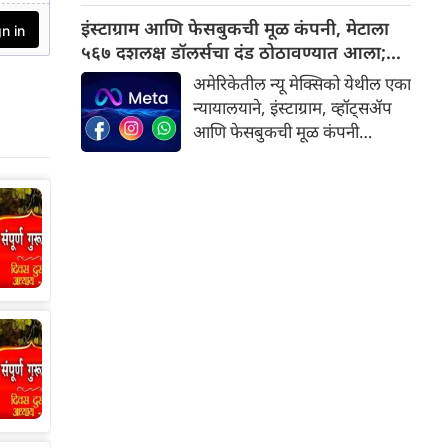
घोषणा केली आहे. सणादरम्यान मनोरे
इंस्टाग्राम आणि फेसबुकची मूळ कंपनी, मेटाला
बनवताना अपघात किंवा आपत्कालीन
५६७ दशलक्ष डॉलर्सचा दंड ठोठावण्यात आला;
परिस्थिती उद्भवल्यास आर्थिक मदत
वाचा
अमेरिकेतील न्यू मेक्सिको येथील एका
देण्याच्या उद्देशाने हे संरक्षण देण्यात
न्यायालयाने, इंस्टाग्राम, व्हॉट्सॲप
आले आहे. अशी महत्वाची माहिती
आणि फेसबुकची मूळ कंपनी
समोर आली आहे.
असलेल्या मेटाला, मुलांचे मानसिक
आरोग्य आणि सुरक्षिततेशी संबंधित
तडजोडीपोटी ५६७ दशलक्ष डॉलर्स
देण्याचा आदेश दिला आहे. हा
मेटासाठी एक मोठा धक्का मानला
जात आहे.