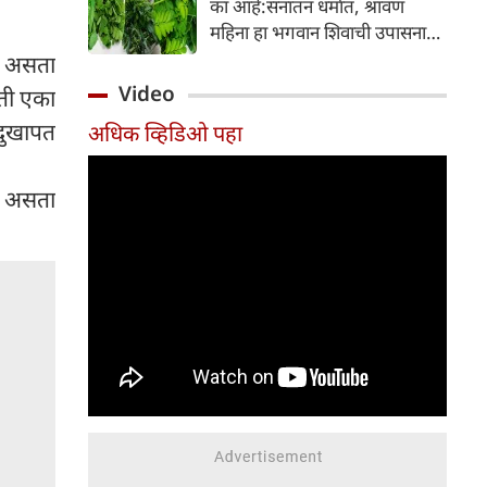
का आहे:सनातन धर्मात, श्रावण
निर्माण होतात.
महिना हा भगवान शिवाची उपासना
करण्यासाठी सर्वात पवित्र काळ
ली असता
मानला जातो. या संपूर्ण महिन्यात,
Video
 ती एका
भक्त उपवास, पूजा, नामजप,
दुखापत
अधिक व्हिडिओ पहा
दानधर्म आणि सात्विक जीवनशैलीचे
पालन करतात.
ी असता
.