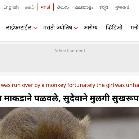
English
தமிழ்
मराठी
తెలుగు
മലയാളം
ಕನ್ನಡ
ગુજરાતી
लाईफस्टाईल
मराठी ज्योतिष
आरोग्य
व्हिडिओ
मनो
rl was run over by a monkey fortunately the girl was un
ीला माकडाने पळवले, सुदैवाने मुलगी सुखरूप