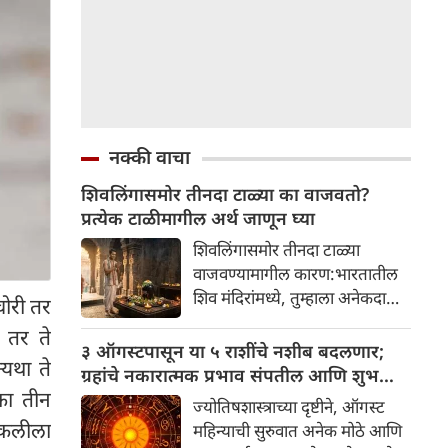
नक्की वाचा
शिवलिंगासमोर तीनदा टाळ्या का वाजवतो?
प्रत्येक टाळीमागील अर्थ जाणून घ्या
शिवलिंगासमोर तीनदा टाळ्या
वाजवण्यामागील कारण:भारतातील
शिव मंदिरांमध्ये, तुम्हाला अनेकदा
चोरी तर
भक्त शिवलिंगासमोर तीनदा टाळ्या
 तर ते
वाजवताना दिसतील. ही एक सामान्य
३ ऑगस्टपासून या ५ राशींचे नशीब बदलणार;
यथा ते
प्रथा आहे, पण तुम्ही कधी विचार
ग्रहांचे नकारात्मक प्रभाव संपतील आणि शुभ
केला आहे का की यामागे काय रहस्य
का तीन
दिवसांची सुरुवात होईल
ज्योतिषशास्त्राच्या दृष्टीने, ऑगस्ट
आहे आणि प्रत्येक टाळीचा अर्थ काय
ुकलीला
महिन्याची सुरुवात अनेक मोठे आणि
आहे? हा केवळ एक विधी नाही, तर