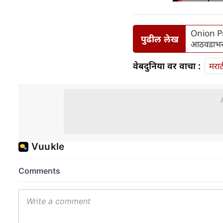
Onion Pri
पुढील लेख
आठवडाभरा
वेबदुनिया वर वाचा :
मराठ