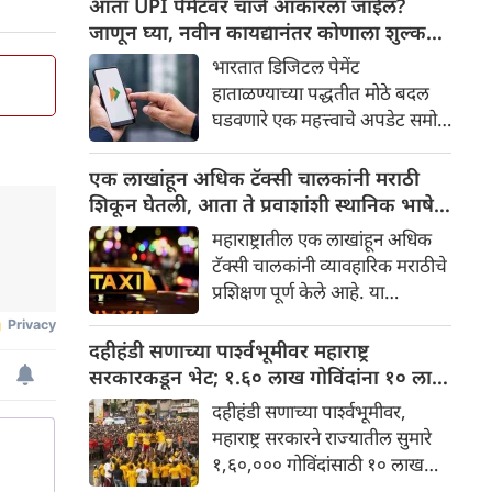
आता UPI पेमेंटवर चार्ज आकारला जाईल?
फेटाळून लावले आहे.
जाणून घ्या, नवीन कायद्यानंतर कोणाला शुल्क
आकारले जाईल आणि कोणाला नाही
भारतात डिजिटल पेमेंट
,
हाताळण्याच्या पद्धतीत मोठे बदल
घडवणारे एक महत्त्वाचे अपडेट समोर
आले आहे. लोकसभेने नुकतेच 'कर
आकारणी आणि इतर कायदे
एक लाखांहून अधिक टॅक्सी चालकांनी मराठी
(सुधारणा) विधेयक' मंजूर केले आहे,
शिकून घेतली, आता ते प्रवाशांशी स्थानिक भाषेत
या नवीन कायदेशीर निर्णयामुळे
संवाद साधतील
महाराष्ट्रातील एक लाखांहून अधिक
जनतेमध्ये प्रश्न निर्माण झाले आहे
टॅक्सी चालकांनी व्यावहारिक मराठीचे
आता रोजच्या UPI पेमेंटवर
प्रशिक्षण पूर्ण केले आहे. या
अतिरिक्त शुल्क आकारले जाईल
उपक्रमामुळे प्रवासी आणि चालक
का? या नवीन विधेयकाचा तपशील
यांच्यातील संवाद सुधारेल आणि
दहीहंडी सणाच्या पार्श्वभूमीवर महाराष्ट्र
आणि त्याचा तुमच्या बँक खात्यांवर
सेवेची गुणवत्ता वाढेल.
सरकारकडून भेट; १.६० लाख गोविंदांना १० लाख
कसा परिणाम होईल हे जाणून घ्या....
रुपयांपर्यंतचे विमा संरक्षण मिळणार
दहीहंडी सणाच्या पार्श्वभूमीवर,
महाराष्ट्र सरकारने राज्यातील सुमारे
१,६०,००० गोविंदांसाठी १० लाख
रुपयांपर्यंतच्या विमा संरक्षणाची