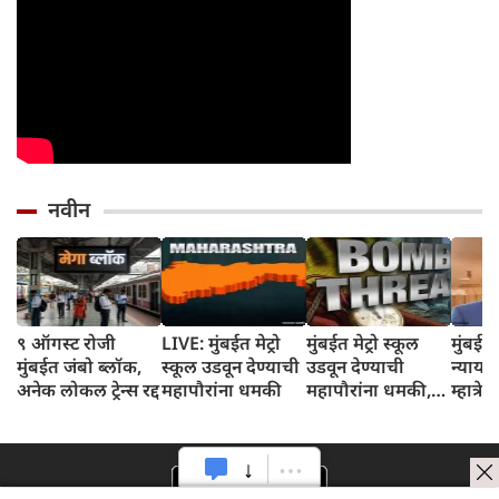
नवीन
९ ऑगस्ट रोजी
LIVE: मुंबईत मेट्रो
मुंबईत मेट्रो स्कूल
मुंबई उ
मुंबईत जंबो ब्लॉक,
स्कूल उडवून देण्याची
उडवून देण्याची
न्याया
अनेक लोकल ट्रेन्स रद्द
महापौरांना धमकी
महापौरांना धमकी,
म्हात्र
पोलिसांकडून सायबर
मंजूर, 
तपास सुरू
सोडण्
दिले