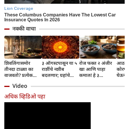
नक्की वाचा
शिवलिंगासमोर
३ ऑगस्टपासून या ५
रोज फक्त २ अंजीर
आठवड्
तीनदा टाळ्या का
राशींचे नशीब
खा आणि पाहा
कोरफड
वाजवतो? प्रत्येक
बदलणार; ग्रहांचे
कमाल! हे ३
घेऊन 
टाळीमागील अर्थ
नकारात्मक प्रभाव
आरोग्यदायी फायदे
चमकदा
Video
जाणून घ्या
संपतील आणि शुभ
तुम्हाला ठाऊक
मिळवा,
दिवसांची सुरुवात
आहेत का?
घ्या
अधिक व्हिडिओ पहा
होईल