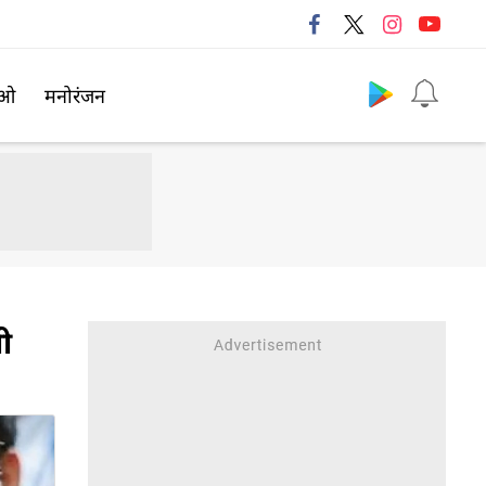
Follow us
िओ
मनोरंजन
नी