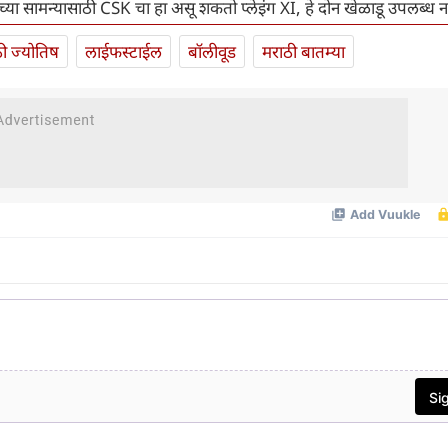
धच्या सामन्यासाठी CSK चा हा असू शकतो प्लेइंग XI, हे दोन खेळाडू उपलब्ध
ी ज्योतिष
लाईफस्टाईल
बॉलीवूड
मराठी बातम्या