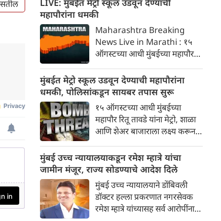
LIVE: मुंबईत मेट्रो स्कूल उडवून देण्याची
 नसतील
ब्लॉक लागू करण्यात येईल. हा ब्लॉक
महापौरांना धमकी
अप आणि डाउन दोन्ही हार्बर लाईनवर
Maharashtra Breaking
सकाळी १०:३० ते दुपारी ३:३० पर्यंत
News Live in Marathi : १५
लागू राहील.
ऑगस्टच्या आधी मुंबईच्या महापौर
रितू तावडे यांना मेट्रो, शाळा आणि
शेअर बाजाराला लक्ष्य करून बॉम्बची
मुंबईत मेट्रो स्कूल उडवून देण्याची महापौरांना
धमकी मिळाली आहे. खलिस्तान
धमकी, पोलिसांकडून सायबर तपास सुरू
समर्थकांनी पाठवलेल्या या ईमेलनंतर
१५ ऑगस्टच्या आधी मुंबईच्या
मुंबई पोलिसांनी सायबर तपास सुरू
महापौर रितू तावडे यांना मेट्रो, शाळा
केला आहे
आणि शेअर बाजाराला लक्ष्य करून
बॉम्बची धमकी मिळाली आहे.
खलिस्तान समर्थकांनी पाठवलेल्या या
मुंबई उच्च न्यायालयाकडून रमेश म्हात्रे यांचा
ईमेलनंतर मुंबई पोलिसांनी सायबर
जामीन मंजूर, राज्य सोडण्याचे आदेश दिले
तपास सुरू केला आहे.
मुंबई उच्च न्यायालयाने डोंबिवली
डॉक्टर हल्ला प्रकरणात नगरसेवक
रमेश म्हात्रे यांच्यासह सर्व आरोपींना
जामीन मंजूर करत एक महत्त्वपूर्ण