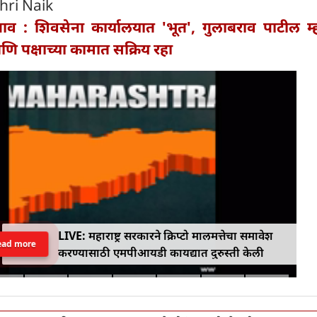
hri Naik
व : शिवसेना कार्यालयात 'भूत', गुलाबराव पाटील म्
 पक्षाच्या कामात सक्रिय रहा
LIVE: महाराष्ट्र सरकारने क्रिप्टो मालमत्तेचा समावेश
ead more
करण्यासाठी एमपीआयडी कायद्यात दुरुस्ती केली