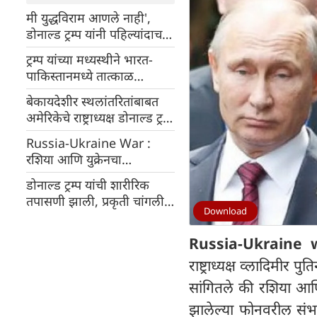
मी युद्धविराम आणले नाही',
डोनाल्ड ट्रम्प यांनी पहिल्यांदाच
कबूल केले, म्हणाले
ट्रम्प यांच्या मध्यस्थीने भारत-
पाकिस्तानमध्ये तात्काळ
युद्धविराम
बेकायदेशीर स्थलांतरितांबाबत
अमेरिकेचे राष्ट्राध्यक्ष डोनाल्ड ट्रम्प
यांची मोठी घोषणा
Russia-Ukraine War :
रशिया आणि युक्रेनचा
एकमेकांवर युद्धबंदीचे उल्लंघन
डोनाल्ड ट्रम्प यांची शारीरिक
केल्याचा आरोप
तपासणी झाली, प्रकृती चांगली
Download
असल्याचे म्हणाले
Russia-Ukraine
राष्ट्राध्यक्ष व्लादिमी
सांगितले की रशिया आणि य
झालेल्या फोनवरील संभाषण