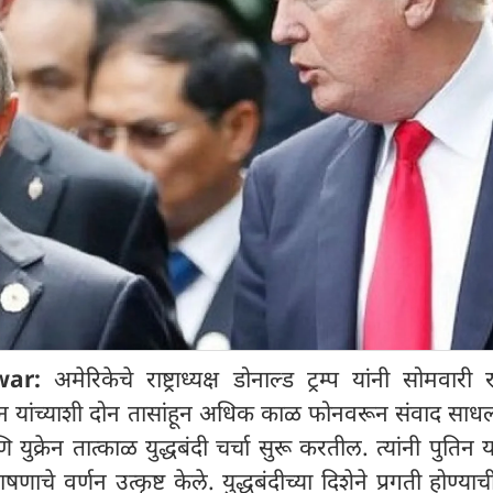
 war:
अमेरिकेचे राष्ट्राध्यक्ष डोनाल्ड ट्रम्प यांनी सोमवारी 
र पुतिन यांच्याशी दोन तासांहून अधिक काळ फोनवरून संवाद साधल
ुक्रेन तात्काळ युद्धबंदी चर्चा सुरू करतील. त्यांनी पुतिन या
ाचे वर्णन उत्कृष्ट केले. युद्धबंदीच्या दिशेने प्रगती होण्य