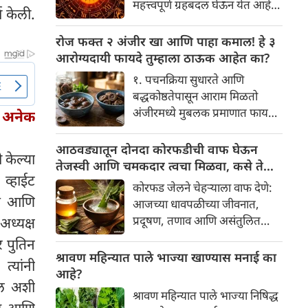
महत्त्वपूर्ण ग्रहबदल घेऊन येत आहे.
चा केली.
यामागे खोलवर रुजलेल्या पौराणिक
ग्रह आणि नक्षत्रांची ही विशेष
श्रद्धा, आध्यात्मिक अर्थ आणि काही
हालचाल अनेक राशींच्या जीवनात
रोज फक्त २ अंजीर खा आणि पाहा कमाल! हे ३
वैज्ञानिक तर्कदेखील आहेत. चला, या
सकारात्मक बदल घडवून आणणार
आरोग्यदायी फायदे तुम्हाला ठाऊक आहेत का?
अनोख्या परंपरेमागील अर्थ
आहे. विशेषतः ३ ऑगस्ट रोजी एक
सविस्तरपणे समजून घेऊया.
१. पचनक्रिया सुधारते आणि
अत्यंत दुर्मिळ आणि फलदायी
बद्धकोष्ठतेपासून आराम मिळतो
ग्रहस्थिती (संयोग) तयार होत आहे.
अंजीरमध्ये मुबलक प्रमाणात फायबर
, अनेक
या दिवशी तयार होणारे शुभ योग,
असते. जर तुम्हाला वारंवार
ग्रहांची स्थिती आणि या गोचरमुळे
बद्धकोष्ठता, गॅस किंवा अपचनाचा
आठवड्यातून दोनदा कोरफडीची वाफ घेऊन
ज्यांचे नशीब उजळणार आहे अशा
 केल्या
त्रास होत असेल, तर अंजीर
तेजस्वी आणि चमकदार त्वचा मिळवा, कसे ते
भाग्यवान राशींबद्दल आपण जाणून
 व्हाईट
तुमच्यासाठी वरदान ठरू शकते. हे
जाणून घ्या
घेऊया!
कोरफड जेलने चेहऱ्याला वाफ देणे:
आतड्यांची स्वच्छता ठेवण्यास मदत
हेत आणि
आजच्या धावपळीच्या जीवनात,
करते. पचनसंस्था मजबूत करून पोट
प्रदूषण, तणाव आणि असंतुलित
अध्यक्ष
साफ होण्यास मदत करते.
आहार यांचा आपल्या त्वचेवर
र पुतिन
नकारात्मक परिणाम होऊ शकतो.
श्रावण महिन्यात पाले भाज्या खाण्यास मनाई का
्यांनी
आपल्या त्वचेची चमक हळूहळू कमी
आहे?
कूल अशी
होते, ज्यामुळे निस्तेजपणा, मुरुमे
श्रावण महिन्यात पाले भाज्या निषिद्ध
आणि ब्लॅकहेड्स यांसारख्या समस्या
ष्ट आणि