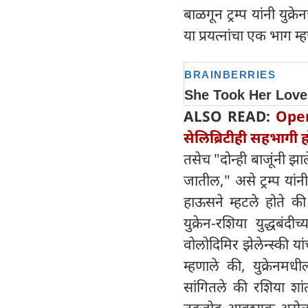
बाळगून ट्रम्प यांनी युक्र
या प्रयत्नांचा एक भाग म्ह
ALSO READ:
Oper
सेलिब्रिटीही सहभागी 
तसेच "दोन्ही बाजूंनी झा
जातील," असे ट्रम्प यां
हाऊसने म्हटले होते की र
युक्रेन-रशिया युद्धबंद
वोलोदिमिर झेलेन्स्की य
म्हणाले की, युक्रेनम
सांगितले की रशिया शां
तडजोड आवश्यक असेल. ट्र