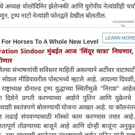
ेनचे अध्यक्ष वोलोदिमिर झेलेन्स्की आणि युरोपीय नेत्यांशीही चर्
णून, ट्रम्प नाटो नेत्यांशी फोनद्वारे देखील बोलतील.
ation Sindoor मुंबईत आज 'सिंदूर यात्रा' निघणार
होणार
लेल्या संभाषणांची सविस्तर माहिती असल्याने अटींवर वाटाघाटी
नी सोशल मीडियावरील पोस्टमध्ये म्हटले आहे. आदल्या दिवशी,
ाष्ट्राध्यक्ष डोनाल्ड ट्रम्प युद्धाच्या स्थितीमुळे "निराश" आ
ीच्या दिशेने प्रगती करण्याच्या आशेने पुतिन आणि युक्रेनचे 
ांच्याशी स्वतंत्रपणे बोलण्याची योजना आखत आहे. या कॉलनंत
धील लढाई संपवण्यासाठी मॉस्को काम करण्यास तयार आहे. त
ततापूर्ण तोडग्याच्या बाजूने आहे आणि दोन्ही बाजूंना अनु
म्प यांच्याशी झालेल्या संभाषणाचे वर्णन पुतिन यांनी स्प