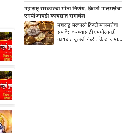
निकाल दिला आहे. तथापि,
महाराष्ट्र सरकारचा मोठा निर्णय, क्रिप्टो मालमत्तेचा
न्यायालयाने जामिनावर कठोर अटी
एमपीआयडी कायद्यात समावेश
घातल्या आहेत. सर्वात महत्त्वाची अट
महाराष्ट्र सरकारने क्रिप्टो मालमत्तेचा
अशी आहे की, पुढील आदेश येईपर्यंत
समावेश करण्यासाठी एमपीआयडी
रमेश म्हात्रे यांनी महाराष्ट्राबाहेरच
कायद्यात दुरुस्ती केली. क्रिप्टो जप्त
राहावे.
करणारे आणि आर्थिक फसवणुकीच्या
पीडितांना नुकसान भरपाई देणारे
महाराष्ट्र हे पहिले राज्य ठरले आहे.