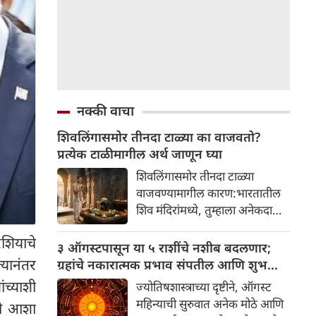
नक्की वाचा
शिवलिंगासमोर तीनदा टाळ्या का वाजवतो?
प्रत्येक टाळीमागील अर्थ जाणून घ्या
शिवलिंगासमोर तीनदा टाळ्या
वाजवण्यामागील कारण:भारतातील
शिव मंदिरांमध्ये, तुम्हाला अनेकदा
भक्त शिवलिंगासमोर तीनदा टाळ्या
रशियाचे
वाजवताना दिसतील. ही एक सामान्य
३ ऑगस्टपासून या ५ राशींचे नशीब बदलणार;
प्रथा आहे, पण तुम्ही कधी विचार
्यानंतर
ग्रहांचे नकारात्मक प्रभाव संपतील आणि शुभ
केला आहे का की यामागे काय रहस्य
दिवसांची सुरुवात होईल
ंच्याशी
ज्योतिषशास्त्राच्या दृष्टीने, ऑगस्ट
आहे आणि प्रत्येक टाळीचा अर्थ काय
महिन्याची सुरुवात अनेक मोठे आणि
ाची आशा
आहे? हा केवळ एक विधी नाही, तर