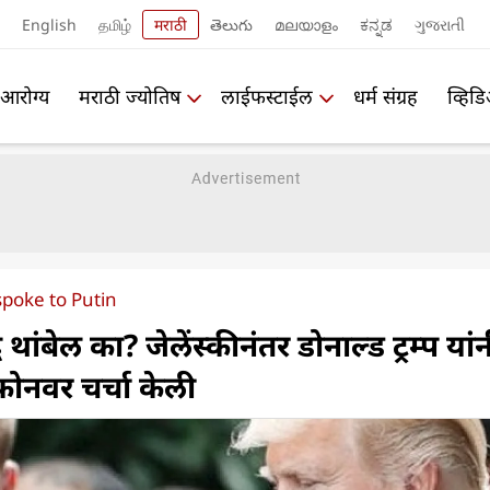
English
தமிழ்
मराठी
తెలుగు
മലയാളം
ಕನ್ನಡ
ગુજરાતી
आरोग्य
मराठी ज्योतिष
लाईफस्टाईल
धर्म संग्रह
व्हिड
poke to Putin
ध थांबेल का? जेलेंस्कीनंतर डोनाल्ड ट्रम्प यां
ोनवर चर्चा केली