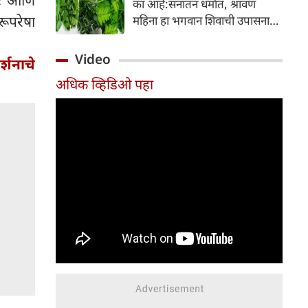
का आहे:सनातन धर्मात, श्रावण
निर्माण होतात.
रूपरेषा
महिना हा भगवान शिवाची उपासना
करण्यासाठी सर्वात पवित्र काळ
मानला जातो. या संपूर्ण महिन्यात,
Video
र्शनाचे
भक्त उपवास, पूजा, नामजप,
अधिक व्हिडिओ पहा
दानधर्म आणि सात्विक जीवनशैलीचे
पालन करतात.