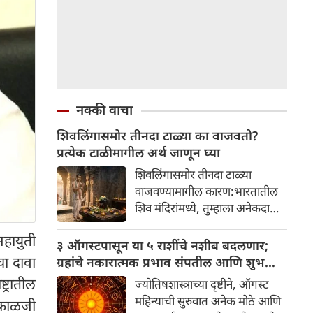
नक्की वाचा
शिवलिंगासमोर तीनदा टाळ्या का वाजवतो?
प्रत्येक टाळीमागील अर्थ जाणून घ्या
शिवलिंगासमोर तीनदा टाळ्या
वाजवण्यामागील कारण:भारतातील
शिव मंदिरांमध्ये, तुम्हाला अनेकदा
भक्त शिवलिंगासमोर तीनदा टाळ्या
हायुती
वाजवताना दिसतील. ही एक सामान्य
३ ऑगस्टपासून या ५ राशींचे नशीब बदलणार;
प्रथा आहे, पण तुम्ही कधी विचार
चा दावा
ग्रहांचे नकारात्मक प्रभाव संपतील आणि शुभ
केला आहे का की यामागे काय रहस्य
दिवसांची सुरुवात होईल
ट्रातील
ज्योतिषशास्त्राच्या दृष्टीने, ऑगस्ट
आहे आणि प्रत्येक टाळीचा अर्थ काय
महिन्याची सुरुवात अनेक मोठे आणि
 काळजी
आहे? हा केवळ एक विधी नाही, तर