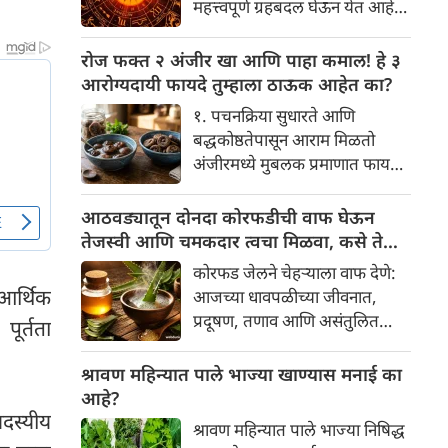
महत्त्वपूर्ण ग्रहबदल घेऊन येत आहे.
यामागे खोलवर रुजलेल्या पौराणिक
ग्रह आणि नक्षत्रांची ही विशेष
श्रद्धा, आध्यात्मिक अर्थ आणि काही
हालचाल अनेक राशींच्या जीवनात
रोज फक्त २ अंजीर खा आणि पाहा कमाल! हे ३
वैज्ञानिक तर्कदेखील आहेत. चला, या
सकारात्मक बदल घडवून आणणार
आरोग्यदायी फायदे तुम्हाला ठाऊक आहेत का?
अनोख्या परंपरेमागील अर्थ
आहे. विशेषतः ३ ऑगस्ट रोजी एक
सविस्तरपणे समजून घेऊया.
१. पचनक्रिया सुधारते आणि
अत्यंत दुर्मिळ आणि फलदायी
बद्धकोष्ठतेपासून आराम मिळतो
ग्रहस्थिती (संयोग) तयार होत आहे.
अंजीरमध्ये मुबलक प्रमाणात फायबर
या दिवशी तयार होणारे शुभ योग,
असते. जर तुम्हाला वारंवार
ग्रहांची स्थिती आणि या गोचरमुळे
बद्धकोष्ठता, गॅस किंवा अपचनाचा
आठवड्यातून दोनदा कोरफडीची वाफ घेऊन
ज्यांचे नशीब उजळणार आहे अशा
त्रास होत असेल, तर अंजीर
तेजस्वी आणि चमकदार त्वचा मिळवा, कसे ते
भाग्यवान राशींबद्दल आपण जाणून
तुमच्यासाठी वरदान ठरू शकते. हे
जाणून घ्या
घेऊया!
कोरफड जेलने चेहऱ्याला वाफ देणे:
आतड्यांची स्वच्छता ठेवण्यास मदत
आर्थिक
आजच्या धावपळीच्या जीवनात,
करते. पचनसंस्था मजबूत करून पोट
प्रदूषण, तणाव आणि असंतुलित
ूर्तता
साफ होण्यास मदत करते.
आहार यांचा आपल्या त्वचेवर
नकारात्मक परिणाम होऊ शकतो.
श्रावण महिन्यात पाले भाज्या खाण्यास मनाई का
आपल्या त्वचेची चमक हळूहळू कमी
आहे?
होते, ज्यामुळे निस्तेजपणा, मुरुमे
सदस्यीय
श्रावण महिन्यात पाले भाज्या निषिद्ध
आणि ब्लॅकहेड्स यांसारख्या समस्या