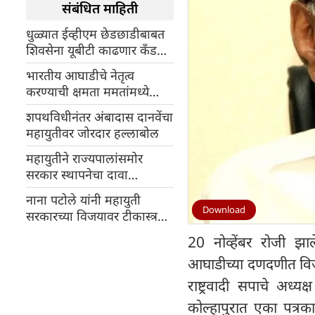
संबंधित माहिती
धुळ्यात ईव्हीएम छेडछाडीबाबत
शिवसेना यूबीटी काढणार कँडल
मार्च
भारतीय आघाडीचे नेतृत्व
करण्याची क्षमता ममतांमध्ये
आहे'शरद पवारां चे विधान
शपथविधीनंतर अंबादास दानवेंचा
महायुतीवर जोरदार हल्लाबोल
महायुतीने राज्यपालांसमोर
सरकार स्थापनेचा दावा
मांडला,फडणवीस म्हणाले-
नाना पटोले यांनी महायुती
Download
सरकारच्या विजयावर टीकास्त्र
सोडले
20 नोव्हेंबर रोजी झा
आघाडीच्या दणदणीत विजया
राष्ट्रवादी सपाचे अध्य
कोल्हापुरात एका पत्रक