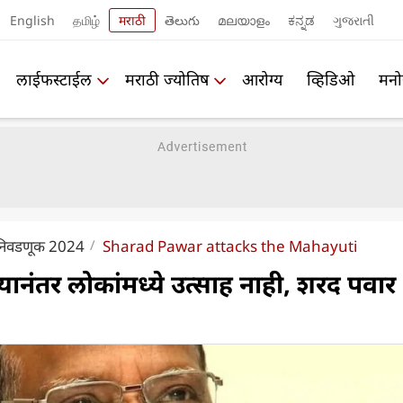
English
தமிழ்
मराठी
తెలుగు
മലയാളം
ಕನ್ನಡ
ગુજરાતી
लाईफस्टाईल
मराठी ज्योतिष
आरोग्य
व्हिडिओ
मनो
ा निवडणूक 2024
Sharad Pawar attacks the Mahayuti
यानंतर लोकांमध्ये उत्साह नाही, शरद पवार