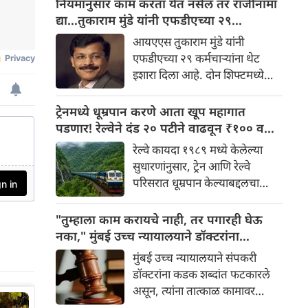
नियमांनुसार काम करता येत नसेल तर राजीनामा
जाणारे तुकाराम मुंडे पुन्हा एकदा
द्या…तुकाराम मुंडे यांनी एफडीएच्या २९
चर्चेत आले आहे. अन्न व औषध
कर्मचाऱ्यांना थेट इशारा
आयएएस तुकाराम मुंडे यांनी
प्रशासन आयुक्त म्हणून पदभार
एफडीएच्या २९ कर्मचाऱ्यांना थेट
स्वीकारल्यानंतर मुंडे यांनी विभागात
इशारा दिला आहे. दोन शिफ्टमध्ये
शिस्त लागू करण्यास सुरुवात केली
आणि सुट्ट्यांमध्ये काम करण्याच्या
आहे.
विरोधात आंदोलन करणाऱ्या
ट्रेनमध्ये धूम्रपान करणे आता खूप महागात
कर्मचाऱ्यांविरुद्ध मुंडे यांनी कठोर
पडणार! रेल्वेने दंड २० पटीने वाढवून ₹१०० वरून
भूमिका घेतली आहे.
₹२,००० केला
रेल्वे कायदा १९८९ मध्ये केलेल्या
सुधारणांनुसार, ट्रेन आणि रेल्वे
परिसरात धूम्रपान केल्याबद्दलचा
कमाल दंड ₹१०० वरून ₹२,०००
पर्यंत वाढवण्यात आला आहे. तिकीट
"तुम्हाला काम करायचे नाही, तर पगारही घेऊ
जप्त करण्याची तरतूदही करण्यात
नका," मुंबई उच्च न्यायालयाने डॉक्टरांना
आली आहे.
फटकारले; संप तात्काळ मागे घेण्याचे आदेश
मुंबई उच्च न्यायालयाने संपकरी
डॉक्टरांना कडक शब्दांत फटकारले
असून, त्यांना तात्काळ कामावर
परतण्याचे आदेश दिले आहे.