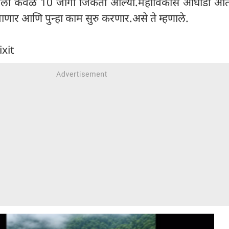
क्षाला केवळ 10 जागा जिंकता आल्या.महाविकास आघाडी आता 
ार आणि पुन्हा काम सुरु करणार.असे ते म्हणाले.
ixit