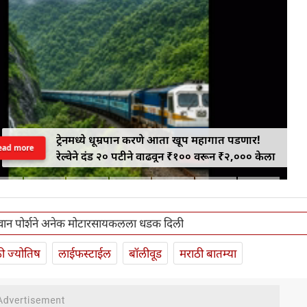
ट्रेनमध्ये धूम्रपान करणे आता खूप महागात पडणार!
ead more
रेल्वेने दंड २० पटीने वाढवून ₹१०० वरून ₹२,००० केला
गवान पोर्शने अनेक मोटारसायकलला धडक दिली
ी ज्योतिष
लाईफस्टाईल
बॉलीवूड
मराठी बातम्या