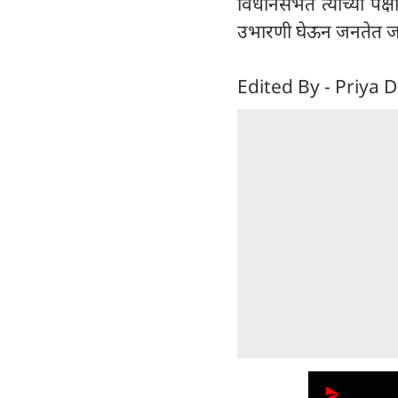
विधानसभेत त्यांच्या प
उभारणी घेऊन जनतेत जाण
Edited By - Priya D