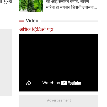
पुन्हा
का आहे:सनातन धर्मात, श्रावण
निर्माण होतात.
महिना हा भगवान शिवाची उपासना
करण्यासाठी सर्वात पवित्र काळ
मानला जातो. या संपूर्ण महिन्यात,
Video
भक्त उपवास, पूजा, नामजप,
अधिक व्हिडिओ पहा
दानधर्म आणि सात्विक जीवनशैलीचे
पालन करतात.