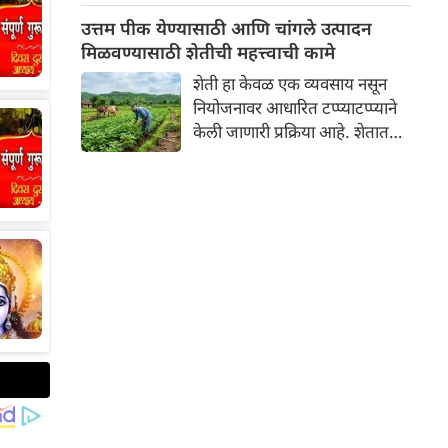
न्यायालयाने म्हटले आहे, "जर
उत्तम पीक येण्यासाठी आणि चांगले उत्पादन
तुम्हाला काम करायचे नसेल, तर
मिळवण्यासाठी शेतीची महत्त्वाची कामे
पगारही घेऊ नका."
शेती हा केवळ एक व्यवसाय नसून
नियोजनावर आधारित टप्प्याटप्प्याने
केली जाणारी प्रक्रिया आहे. शेतात
उत्तम पीक येण्यासाठी आणि चांगले
उत्पादन मिळवण्यासाठी वर्षभरात
अनेक महत्त्वाची कामे करावी
लागतात. शेतीतील या महत्त्वाच्या
कामांचे वर्गीकरण मुख्यत्वे ४ मुख्य
टप्प्यांमध्ये केले जाते: