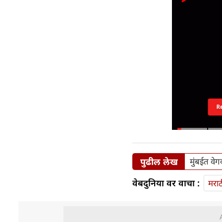
R
पुढील लेख
मुंबईत वे
वेबदुनिया वर वाचा :
मराठ