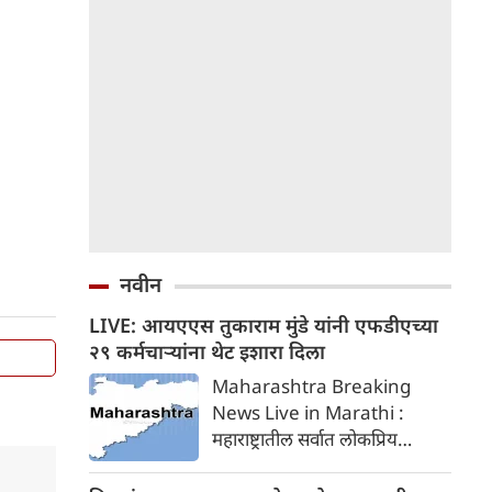
नवीन
LIVE: आयएएस तुकाराम मुंडे यांनी एफडीएच्या
२९ कर्मचाऱ्यांना थेट इशारा दिला
Maharashtra Breaking
News Live in Marathi :
महाराष्ट्रातील सर्वात लोकप्रिय
आयएएस अधिकारी आणि आपल्या
कडक कार्यशैलीसाठी ओळखले