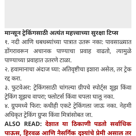
मान्सून ट्रेकिंगसाठी अत्यंत महत्त्वाच्या सुरक्षा टिप्स
१. नदी आणि धबधब्यांच्या पात्रात उतरू नका: पावसाळ्यात
डोंगरावरून अचानक पाण्याचा प्रवाह वाढतो, त्यामुळे
पाण्याच्या प्रवाहात उतरणे टाळा.
२. हवामानाचा अंदाज घ्या: अतिवृष्टीचा इशारा असेल, तर ट्रेक
रद्द करा.
३. फुटवेअर: ट्रेकिंगसाठी चांगल्या ग्रीपचे स्पोर्ट्स शूझ किंवा
ट्रेकिंग शूझच वापरा; फ्लोटर्स किंवा चपला घालू नका.
४. ग्रुपमध्ये फिरा: कधीही एकटे ट्रेकिंगला जाऊ नका. नेहमी
अधिकृत ट्रेकिंग ग्रुप्स किंवा मित्रांसोबत जा.
ALSO READ:
देशात या ठिकाणी पडतो सर्वाधिक
पाऊस, हिरवळ आणि नैसर्गिक दृश्यांचे प्रेमी असाल तर