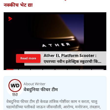
नक्कीच भेट द्या
Ather EL Platform Scooter :
Read more
एथरच्या नवीन इलेक्ट्रिक स्कूटरची किंमत
जाहीर, जाणून घ्या कोनार्कमध्ये कोणती
खास वैशिष्ट्ये आहे
About Writer
वेबदुनिया फीचर टीम
वेबदुनिया फीचर टीम ही केवळ तांत्रिक गोष्टींवर काम न करता, चालू
घडामोडींच्या पलीकडे जाऊन जीवनशैली, आरोग्य, मनोरंजन, तंत्रज्ञान,