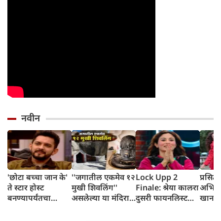
नवीन
'छोटा बच्चा जान के'
''जगातील एकमेव १२
Lock Upp 2
प्रसिद्
ते स्टार होस्ट
मुखी शिवलिंग''
Finale: श्रेया कालरा
अभिनेत
बनण्यापर्यंतचा
असलेल्या या मंदिरात
दुसरी फायनलिस्ट
खानवि
आदित्य नारायणचा
पांडव आपली शस्त्रे
ठरली, आकांक्षा
घटस्फ
रंजक प्रवास जाणून
लपवत असत
चमोलाचा प्रवास