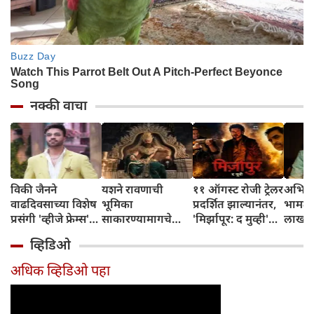
नक्की वाचा
विकी जैनने
यशने रावणाची
११ ऑगस्ट रोजी ट्रेलर
अभिनेत
वाढदिवसाच्या विशेष
भूमिका
प्रदर्शित झाल्यानंतर,
भामट्य
प्रसंगी 'व्हीजे फ्रेम्स'
साकारण्यामागचे
'मिर्झापूर: द मुव्ही'
लाखांच
या प्रॉडक्शन
रहस्य उघड केले
७-८ शहरांमध्ये भव्य
व्हिडिओ
हाऊसची भव्य
प्रमोशन करणार
सुरुवात केली
अधिक व्हिडिओ पहा