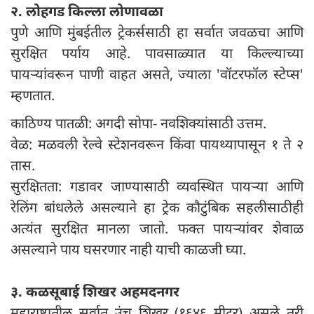
२. लोहगड किल्ला लोणावळा
पुणे आणि मुंबईतील ट्रेकर्ससाठी हा सर्वात जवळचा आणि
सुरक्षित पर्याय आहे. पावसाळ्यात या किल्ल्याच्या
पायऱ्यांवरून पाणी वाहत असते, ज्याला 'वॉटरफॉल स्टेप्स'
म्हणतात.
काठिण्य पातळी: अगदी सोपा- नवशिक्यांसाठी उत्तम.
वेळ: मळवली रेल्वे स्टेशनवरून किंवा पायथ्यापासून १ ते २
तास.
सुरक्षितता: गडावर जाण्यासाठी व्यवस्थित पायऱ्या आणि
रेलिंग बांधलेले असल्याने हा ट्रेक कौटुंबिक सहलीसाठीही
अत्यंत सुरक्षित मानला जातो. फक्त पायऱ्यांवर शेवाळ
असल्याने पाय घसरणार नाही याची काळजी घ्या.
३. कळसूबाई शिखर अहमदनगर
महाराष्ट्रातील सर्वात उंच शिखर (१६४६ मीटर) असले तरी