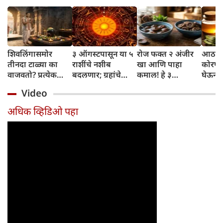
शिवलिंगासमोर
३ ऑगस्टपासून या ५
रोज फक्त २ अंजीर
आठवड्
तीनदा टाळ्या का
राशींचे नशीब
खा आणि पाहा
कोरफड
वाजवतो? प्रत्येक
बदलणार; ग्रहांचे
कमाल! हे ३
घेऊन 
टाळीमागील अर्थ
नकारात्मक प्रभाव
आरोग्यदायी फायदे
चमकदा
Video
जाणून घ्या
संपतील आणि शुभ
तुम्हाला ठाऊक
मिळवा,
दिवसांची सुरुवात
आहेत का?
घ्या
अधिक व्हिडिओ पहा
होईल