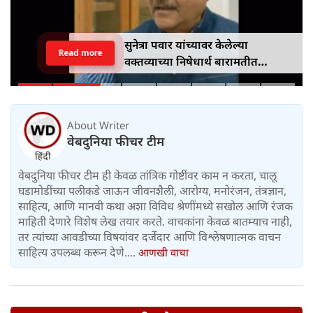
सुनेत्रा पवार यांच्यावर केलेल्या
Read more
वक्तव्याच्या निषेधार्थ बारामतीत
पृथ्वीराज चव्हाण यांच्या पुतळ्याचे दहन
About Writer
वेबदुनिया फीचर टीम
वेबदुनिया फीचर टीम ही केवळ तांत्रिक गोष्टींवर काम न करता, चालू
घडामोडींच्या पलीकडे जाऊन जीवनशैली, आरोग्य, मनोरंजन, तंत्रज्ञान,
साहित्य, आणि मानवी कथा अशा विविध श्रेणींमध्ये सखोल आणि रंजक
माहिती देणारे विशेष लेख तयार करते. वाचकांना केवळ बातम्याच नाही,
तर त्यांच्या आवडीच्या विषयांवर दर्जेदार आणि विश्लेषणात्मक वाचन
साहित्य उपलब्ध करून देणे....
आणखी वाचा