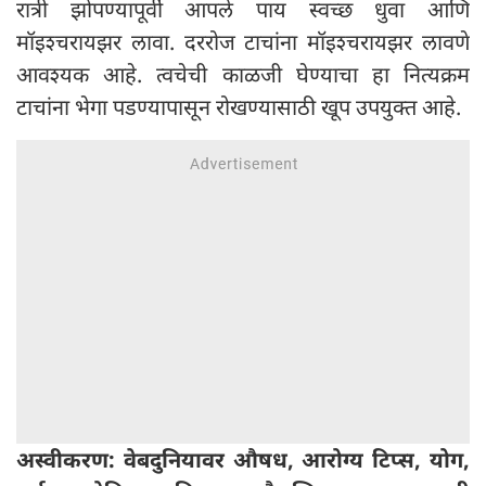
रात्री झोपण्यापूर्वी आपले पाय स्वच्छ धुवा आणि
मॉइश्चरायझर लावा. दररोज टाचांना मॉइश्चरायझर लावणे
आवश्यक आहे. त्वचेची काळजी घेण्याचा हा नित्यक्रम
टाचांना भेगा पडण्यापासून रोखण्यासाठी खूप उपयुक्त आहे.
अस्वीकरण: वेबदुनियावर औषध, आरोग्य टिप्स, योग,