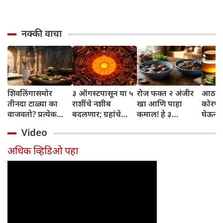
नक्की वाचा
शिवलिंगासमोर
३ ऑगस्टपासून या ५
रोज फक्त २ अंजीर
आठवड्
तीनदा टाळ्या का
राशींचे नशीब
खा आणि पाहा
कोरफड
वाजवतो? प्रत्येक
बदलणार; ग्रहांचे
कमाल! हे ३
घेऊन 
टाळीमागील अर्थ
नकारात्मक प्रभाव
आरोग्यदायी फायदे
चमकदा
Video
जाणून घ्या
संपतील आणि शुभ
तुम्हाला ठाऊक
मिळवा,
दिवसांची सुरुवात
आहेत का?
घ्या
अधिक व्हिडिओ पहा
होईल