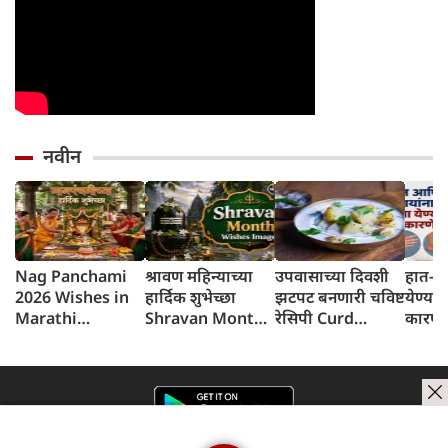
नवीन
Nag Panchami
श्रावण महिन्याच्या
उपवासाच्या दिवशी
हात-पाय
2026 Wishes in
हार्दिक शुभेच्छा
झटपट बनणारी चविष्ट
येण्या
Marathi
Shravan Month
रेसिपी Curd
कारणे
नागपंचमीच्या
2026 Wishes in
Potatoes
जाणून 
शुभेच्छा संदेश
Marathi