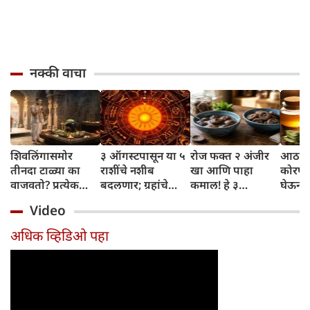
नक्की वाचा
शिवलिंगासमोर
३ ऑगस्टपासून या ५
रोज फक्त २ अंजीर
आठवड्
तीनदा टाळ्या का
राशींचे नशीब
खा आणि पाहा
कोरफड
वाजवतो? प्रत्येक
बदलणार; ग्रहांचे
कमाल! हे ३
घेऊन 
टाळीमागील अर्थ
नकारात्मक प्रभाव
आरोग्यदायी फायदे
चमकदा
Video
जाणून घ्या
संपतील आणि शुभ
तुम्हाला ठाऊक
मिळवा,
दिवसांची सुरुवात
आहेत का?
घ्या
अधिक व्हिडिओ पहा
होईल