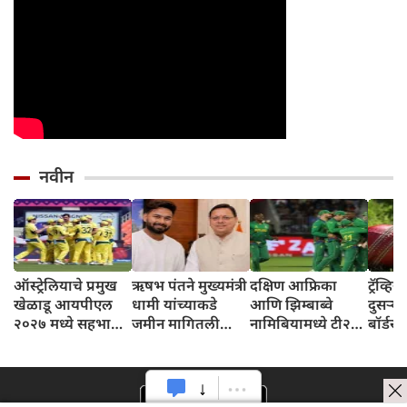
नवीन
ऑस्ट्रेलियाचे प्रमुख
ऋषभ पंतने मुख्यमंत्री
दक्षिण आफ्रिका
ट्रॅव्ह
खेळाडू आयपीएल
धामी यांच्याकडे
आणि झिम्बाब्वे
दुसऱ्य
२०२७ मध्ये सहभागी
जमीन मागितली
नामिबियामध्ये टी२०
बॉर्डर
होणार नाहीत,
आणि म्हणाला – मी
आंतरराष्ट्रीय तिरंगी
प्रशिक्षकांनी दिले
गेल्या ३ वर्षांपासून
मालिका खेळणार
संकेत
जमीन शोधत आहे