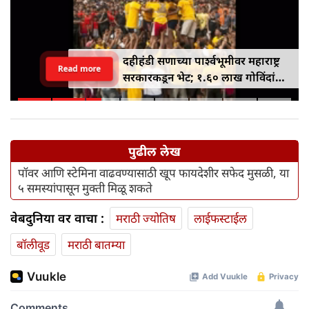
दहीहंडी सणाच्या पार्श्वभूमीवर महाराष्ट्र
Read more
सरकारकडून भेट; १.६० लाख गोविंदांना
१० लाख रुपयांपर्यंतचे विमा संरक्षण
मिळणार
पुढील लेख
पॉवर आणि स्टेमिना वाढवण्यासाठी खूप फायदेशीर सफेद मुसळी, या
५ समस्यांपासून मुक्ती मिळू शकते
वेबदुनिया वर वाचा :
मराठी ज्योतिष
लाईफस्टाईल
बॉलीवूड
मराठी बातम्या