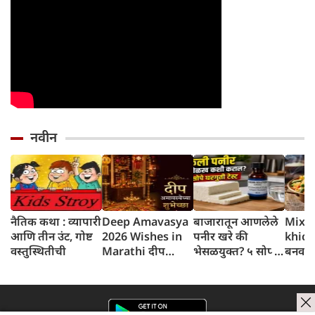
नवीन
नैतिक कथा : व्यापारी
Deep Amavasya
बाजारातून आणलेले
Mixed
आणि तीन उंट, गोष्ट
2026 Wishes in
पनीर खरे की
khichd
वस्तुस्थितीची
Marathi दीप
भेसळयुक्त? ५ सोप्या
बनवा प
अमावस्येच्या शुभेच्छा
घरगुती चाचण्यांनी
मिक्स 
लगेच ओळखा
खिचड