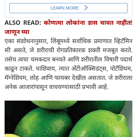
ALSO READ:
कोणत्या लोकांना डास चावत नाहीत!
जाणून घ्या
एका संशोधनानुसार, लिंबूमध्ये सर्वाधिक प्रमाणात व्हिटॅमिन
सी असते, जे शरीराची रोगप्रतिकारक शक्ती मजबूत करते.
तसेच त्वचा चमकदार बनवते आणि शरीरातील विषारी पदार्थ
काढून टाकते. याशिवाय, त्यात अँटीऑक्सिडंट्स, पोटॅशियम,
मॅग्नेशियम, लोह आणि फायबर देखील असतात. जे शरीराला
अनेक आजारांपासून वाचवण्यासाठी प्रभावी आहे.