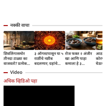
नक्की वाचा
शिवलिंगासमोर
३ ऑगस्टपासून या ५
रोज फक्त २ अंजीर
आठवड्
तीनदा टाळ्या का
राशींचे नशीब
खा आणि पाहा
कोरफड
वाजवतो? प्रत्येक
बदलणार; ग्रहांचे
कमाल! हे ३
घेऊन 
टाळीमागील अर्थ
नकारात्मक प्रभाव
आरोग्यदायी फायदे
चमकदा
Video
जाणून घ्या
संपतील आणि शुभ
तुम्हाला ठाऊक
मिळवा,
दिवसांची सुरुवात
आहेत का?
घ्या
अधिक व्हिडिओ पहा
होईल