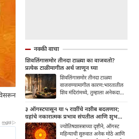
नक्की वाचा
शिवलिंगासमोर तीनदा टाळ्या का वाजवतो?
प्रत्येक टाळीमागील अर्थ जाणून घ्या
शिवलिंगासमोर तीनदा टाळ्या
वाजवण्यामागील कारण:भारतातील
शिव मंदिरांमध्ये, तुम्हाला अनेकदा
 विसरून
भक्त शिवलिंगासमोर तीनदा टाळ्या
वाजवताना दिसतील. ही एक सामान्य
३ ऑगस्टपासून या ५ राशींचे नशीब बदलणार;
प्रथा आहे, पण तुम्ही कधी विचार
ग्रहांचे नकारात्मक प्रभाव संपतील आणि शुभ
केला आहे का की यामागे काय रहस्य
दिवसांची सुरुवात होईल
ज्योतिषशास्त्राच्या दृष्टीने, ऑगस्ट
आहे आणि प्रत्येक टाळीचा अर्थ काय
महिन्याची सुरुवात अनेक मोठे आणि
आहे? हा केवळ एक विधी नाही, तर