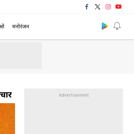
Follow us
िओ
मनोरंजन
चार