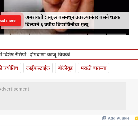
अमरावती : स्कूल बसमधून उतरल्यानंतर बसने धडक
ead more
दिल्याने ६ वर्षीय विद्यार्थिनीचा मृत्यू
ती विशेष रेसिपी : शेंगदाणा-काजू चिक्की
ी ज्योतिष
लाईफस्टाईल
बॉलीवूड
मराठी बातम्या