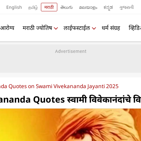
English
தமிழ்
मराठी
తెలుగు
മലയാളം
ಕನ್ನಡ
ગુજરાતી
आरोग्य
मराठी ज्योतिष
लाईफस्टाईल
धर्म संग्रह
व्हिड
da Quotes on Swami Vivekananda Jayanti 2025
anda Quotes स्वामी विवेकानंदांचे वि