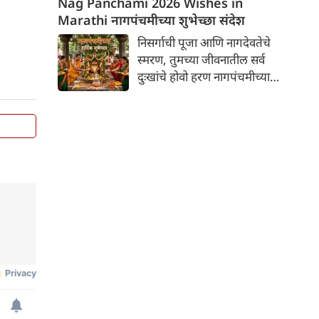
Nag Panchami 2026 Wishes in
गटारी अमावस्येच्या मिश्कील
Marathi नागपंचमीच्या शुभेच्छा संदेश
शुभेच्छा! मटणाचा रस्सा, चिकन लेग
निसर्गाची पूजा आणि नागदेवतेचे
पीस आणि सोबत थंडगार प्याला!
स्मरण, तुमच्या जीवनातील सर्व
गटारी अमावस्येच्या तुम्हा सर्वांना
दुःखांचे होवो हरण नागपंचमीच्या
हार्दिक शुभेच्छा! आजचा दिवस
मनापासून शुभेच्छा!
मनापासून साजरा करा!