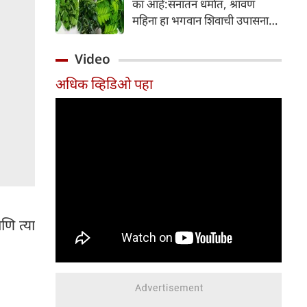
का आहे:सनातन धर्मात, श्रावण
निर्माण होतात.
महिना हा भगवान शिवाची उपासना
करण्यासाठी सर्वात पवित्र काळ
मानला जातो. या संपूर्ण महिन्यात,
Video
भक्त उपवास, पूजा, नामजप,
अधिक व्हिडिओ पहा
दानधर्म आणि सात्विक जीवनशैलीचे
पालन करतात.
णि त्या