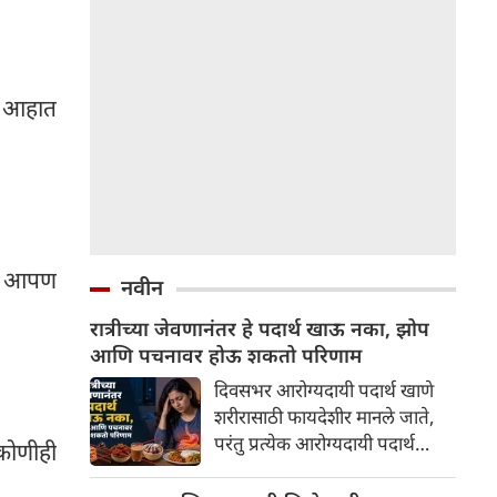
वर आहात
तर आपण
नवीन
रात्रीच्या जेवणानंतर हे पदार्थ खाऊ नका, झोप
आणि पचनावर होऊ शकतो परिणाम
दिवसभर आरोग्यदायी पदार्थ खाणे
शरीरासाठी फायदेशीर मानले जाते,
परंतु प्रत्येक आरोग्यदायी पदार्थ
 कोणीही
रात्रीसाठी योग्य नसतो. रात्री
पचनक्रिया मंदावते, ज्यामुळे काही