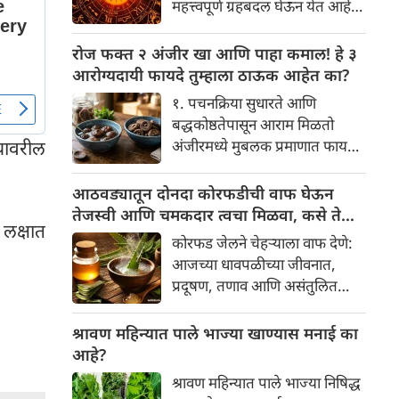
महत्त्वपूर्ण ग्रहबदल घेऊन येत आहे.
यामागे खोलवर रुजलेल्या पौराणिक
ग्रह आणि नक्षत्रांची ही विशेष
श्रद्धा, आध्यात्मिक अर्थ आणि काही
हालचाल अनेक राशींच्या जीवनात
रोज फक्त २ अंजीर खा आणि पाहा कमाल! हे ३
वैज्ञानिक तर्कदेखील आहेत. चला, या
सकारात्मक बदल घडवून आणणार
आरोग्यदायी फायदे तुम्हाला ठाऊक आहेत का?
अनोख्या परंपरेमागील अर्थ
आहे. विशेषतः ३ ऑगस्ट रोजी एक
सविस्तरपणे समजून घेऊया.
१. पचनक्रिया सुधारते आणि
अत्यंत दुर्मिळ आणि फलदायी
बद्धकोष्ठतेपासून आराम मिळतो
ग्रहस्थिती (संयोग) तयार होत आहे.
अंजीरमध्ये मुबलक प्रमाणात फायबर
्यावरील
या दिवशी तयार होणारे शुभ योग,
असते. जर तुम्हाला वारंवार
ग्रहांची स्थिती आणि या गोचरमुळे
बद्धकोष्ठता, गॅस किंवा अपचनाचा
आठवड्यातून दोनदा कोरफडीची वाफ घेऊन
ज्यांचे नशीब उजळणार आहे अशा
त्रास होत असेल, तर अंजीर
तेजस्वी आणि चमकदार त्वचा मिळवा, कसे ते
भाग्यवान राशींबद्दल आपण जाणून
लक्षात
तुमच्यासाठी वरदान ठरू शकते. हे
जाणून घ्या
घेऊया!
कोरफड जेलने चेहऱ्याला वाफ देणे:
आतड्यांची स्वच्छता ठेवण्यास मदत
आजच्या धावपळीच्या जीवनात,
करते. पचनसंस्था मजबूत करून पोट
प्रदूषण, तणाव आणि असंतुलित
साफ होण्यास मदत करते.
आहार यांचा आपल्या त्वचेवर
नकारात्मक परिणाम होऊ शकतो.
श्रावण महिन्यात पाले भाज्या खाण्यास मनाई का
आपल्या त्वचेची चमक हळूहळू कमी
आहे?
होते, ज्यामुळे निस्तेजपणा, मुरुमे
श्रावण महिन्यात पाले भाज्या निषिद्ध
आणि ब्लॅकहेड्स यांसारख्या समस्या