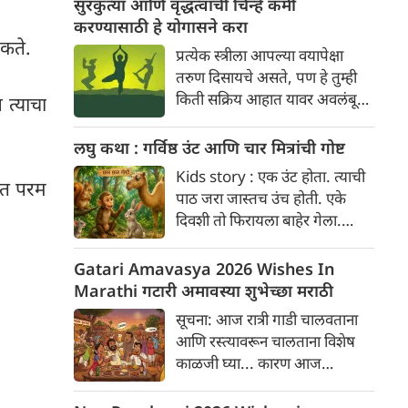
सुरकुत्या आणि वृद्धत्वाची चिन्हे कमी
पदार्थ पचायला जास्त वेळ लागतो.
करण्यासाठी हे योगासने करा
मकते.
प्रत्येक स्त्रीला आपल्या वयापेक्षा
तरुण दिसायचे असते, पण हे तुम्ही
किती सक्रिय आहात यावर अवलंबून
 त्याचा
असते. बहुतेक लोक चेहऱ्यावर काही
पांढरे केस किंवा सुरकुत्या दिसू
लघु कथा : गर्विष्ठ उंट आणि चार मित्रांची गोष्ट
लागताच महागड्या क्रीम्स,
Kids story : एक उंट होता. त्याची
सप्लिमेंट्स आणि उपचारांचा आधार
णात परम
पाठ जरा जास्तच उंच होती. एके
घेऊ लागतात.
दिवशी तो फिरायला बाहेर गेला.
नदीकाठी, एक उंदीर, एक खार, एक
माकड आणि एक ससा कशाबद्दल तरी
Gatari Amavasya 2026 Wishes In
हसत होते. उंटसुद्धा मोठ्याने हसायला
Marathi गटारी अमावस्या शुभेच्छा मराठी
लागला. सशाने विचारले, "उंट दादा,
सूचना: आज रात्री गाडी चालवताना
तू का हसतो आहेस?"
आणि रस्त्यावरून चालताना विशेष
काळजी घ्या... कारण आज
"नागमोडी वळणे" रस्त्यावर नाही,
माणसांच्या चालीत दिसणार आहेत!