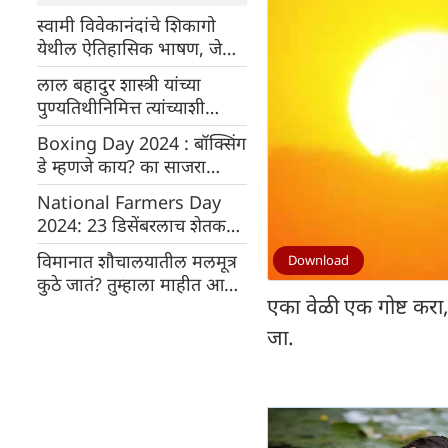
स्वामी विवेकानंदांचे शिकागो
येथील ऐतिहासिक भाषण, जे
ऐकून टाळ्यांचा कडकडाट होत
लाल बहादुर शास्त्री यांच्या
होता
पुण्यतिथीनिमित्त त्यांच्याशी
संबंधित मनोरंजक किस्से
Boxing Day 2024 : बॉक्सिंग
डे म्हणजे काय? का साजरा
करतात जाणून घ्या
National Farmers Day
2024: 23 डिसेंबरलाच शेतकरी
दिन का साजरा केला जातो?
विमानात शौचालयातील मलमूत्र
Download
जाणून घ्या
कुठे जातं? तुम्हाला माहीत आहे
एका वेळी एक गोष्ट करा,
का?
जा.