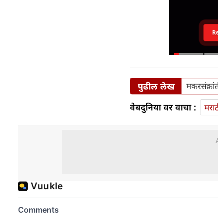
R
पुढील लेख
मकरसंक्रां
वेबदुनिया वर वाचा :
मराठ