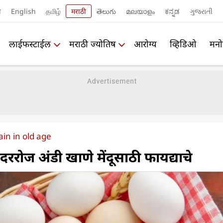
ी
English
தமிழ்
मराठी
తెలుగు
മലയാളം
ಕನ್ನಡ
ગુજરાતી
लाईफस्टाईल
मराठी ज्योतिष
आरोग्य
व्हिडिओ
मनो
ain in old age
रोज अंडी खाणे मेंदूसाठी फायद्याचे