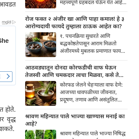
महत्त्वपूर्ण ग्रहबदल घेऊन येत आहे.
ा आवडत
यामागे खोलवर रुजलेल्या पौराणिक
ग्रह आणि नक्षत्रांची ही विशेष
श्रद्धा, आध्यात्मिक अर्थ आणि काही
हालचाल अनेक राशींच्या जीवनात
रोज फक्त २ अंजीर खा आणि पाहा कमाल! हे ३
वैज्ञानिक तर्कदेखील आहेत. चला, या
सकारात्मक बदल घडवून आणणार
आरोग्यदायी फायदे तुम्हाला ठाऊक आहेत का?
अनोख्या परंपरेमागील अर्थ
आहे. विशेषतः ३ ऑगस्ट रोजी एक
सविस्तरपणे समजून घेऊया.
१. पचनक्रिया सुधारते आणि
अत्यंत दुर्मिळ आणि फलदायी
बद्धकोष्ठतेपासून आराम मिळतो
ग्रहस्थिती (संयोग) तयार होत आहे.
अंजीरमध्ये मुबलक प्रमाणात फायबर
या दिवशी तयार होणारे शुभ योग,
असते. जर तुम्हाला वारंवार
ग्रहांची स्थिती आणि या गोचरमुळे
बद्धकोष्ठता, गॅस किंवा अपचनाचा
आठवड्यातून दोनदा कोरफडीची वाफ घेऊन
ज्यांचे नशीब उजळणार आहे अशा
त्रास होत असेल, तर अंजीर
तेजस्वी आणि चमकदार त्वचा मिळवा, कसे ते
भाग्यवान राशींबद्दल आपण जाणून
तुमच्यासाठी वरदान ठरू शकते. हे
जाणून घ्या
घेऊया!
कोरफड जेलने चेहऱ्याला वाफ देणे:
आतड्यांची स्वच्छता ठेवण्यास मदत
आजच्या धावपळीच्या जीवनात,
करते. पचनसंस्था मजबूत करून पोट
प्रदूषण, तणाव आणि असंतुलित
साफ होण्यास मदत करते.
आहार यांचा आपल्या त्वचेवर
त होते.
नकारात्मक परिणाम होऊ शकतो.
श्रावण महिन्यात पाले भाज्या खाण्यास मनाई का
र वृद्ध
आपल्या त्वचेची चमक हळूहळू कमी
आहे?
ू शकते.
होते, ज्यामुळे निस्तेजपणा, मुरुमे
श्रावण महिन्यात पाले भाज्या निषिद्ध
आणि ब्लॅकहेड्स यांसारख्या समस्या