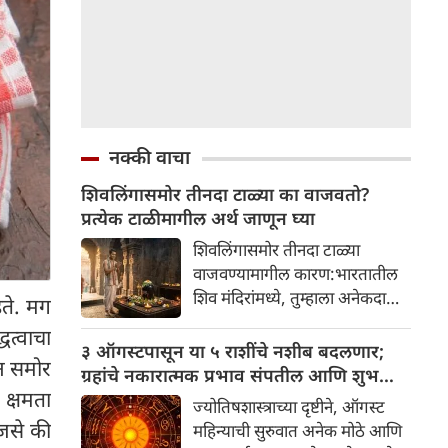
नक्की वाचा
शिवलिंगासमोर तीनदा टाळ्या का वाजवतो?
प्रत्येक टाळीमागील अर्थ जाणून घ्या
शिवलिंगासमोर तीनदा टाळ्या
वाजवण्यामागील कारण:भारतातील
शिव मंदिरांमध्ये, तुम्हाला अनेकदा
डते. मग
भक्त शिवलिंगासमोर तीनदा टाळ्या
धत्वाचा
वाजवताना दिसतील. ही एक सामान्य
३ ऑगस्टपासून या ५ राशींचे नशीब बदलणार;
ून समोर
प्रथा आहे, पण तुम्ही कधी विचार
ग्रहांचे नकारात्मक प्रभाव संपतील आणि शुभ
केला आहे का की यामागे काय रहस्य
क्षमता
दिवसांची सुरुवात होईल
ज्योतिषशास्त्राच्या दृष्टीने, ऑगस्ट
आहे आणि प्रत्येक टाळीचा अर्थ काय
 जसे की
महिन्याची सुरुवात अनेक मोठे आणि
आहे? हा केवळ एक विधी नाही, तर