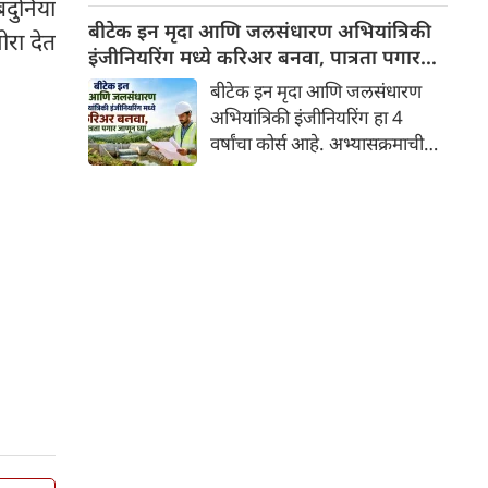
बदुनिया
पिवळे होण्याशी जोडतात, पण
बीटेक इन मृदा आणि जलसंधारण अभियांत्रिकी
ोरा देत
कधीकधी ते खूप वेगळे असू शकते.
इंजीनियरिंग मध्ये करिअर बनवा, पात्रता पगार
शरीर अनेक सुरुवातीची लक्षणे देऊ
जाणून घ्या
बीटेक इन मृदा आणि जलसंधारण
लागते, जर तुम्ही त्याकडे दुर्लक्ष केले
अभियांत्रिकी इंजीनियरिंग हा 4
तर तुम्हाला अनेक समस्यांना सामोरे
वर्षांचा कोर्स आहे. अभ्यासक्रमाची
जावे लागू शकते. जर ही लक्षणे
विभागणी सेमिस्टर पद्धतीने केली
वेळेवर ओळखली गेली, तर तुम्ही एक
जाते, मृद व जलसंधारण
गंभीर परिस्थिती देखील टाळू शकता.
अभ्यासक्रमात विद्यार्थ्यांना हवामान,
पाणी व्यवस्थापन प्रणाली, डेटा
विश्लेषण, मातीच्या नुकसानीची
स्थिती समजून घेणे, दुष्काळाची
लक्षणे, ओलावा, मृद व जलसंधारण व
व्यवस्थापन याबाबत सविस्तर माहिती
दिली जाते. जेणेकरून एक
व्यावसायिक म्हणून तुम्ही कृषी क्षेत्र
सुधारू शकाल आणि त्याच्या
विकासात हातभार लावू शकतात.