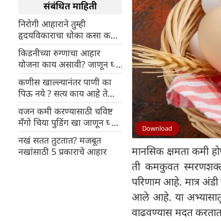
संबंधित माहिती
निरोगी आहाराने तुम्ही
हृदयविकाराचा धोका कसा कमी
करू शकता? उपाय जाणून घ्या
किडनीच्या रुग्णाचा आहार
योजना काय असावी? जाणून घ्या
काय खावे आणि काय खाऊ नये
कणीस खाल्ल्यानंतर पाणी का
पिऊ नये ? सत्य काय आहे ते
जाणून घ्या
वजन कमी करण्यासाठी चविष्ट
मँगो चिया पुडिंग खा जाणून घ्या
Download
रेसिपी
नखं सतत तुटतात? मजबूत
मानसिक क्षमता कमी होणे
नखांसाठी 5 प्रकाराचे आहार
ती कमकुवत स्मरणशक्ती 
परिणाम आहे. मात्र अंडी
आले आहे. या अभ्यासातू
वाढवण्यास मदत करतात. 