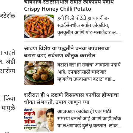
चायनीज-स्टार्टर्समधील सर्वात लोकप्रिय पदार्थ
कपडे धुण्यासाठी साबण वापरतो.
Crispy Honey Chilli Potato
तसेच पाण्यामुळे पॅकेजमधून साबण
स्टेरॉल
हनी चिली पोटॅटो हा चायनीज-
काढून टाकल्यानंतर साबण लवकर
स्टार्टर्समधील सर्वात लोकप्रिय,
वितळतो. साबणाच्या डब्यात ठेवला
कुरकुरीत आणि गोड-मसालेदार असा
तरी तो वितळत राहतो. कधीकधी,
लज्जतदार पदार्थ आहे. पार्टी असो वा
साबण फक्त दोन दिवसांत संपतो.
संध्याकाळच्या स्नॅक्सची वेळ, हा
श्रावण विशेष या पद्धतीने बनवा उपवासाचा
यामुळे घरातील महिलांना तो जास्त
ण राहते
स्टार्टर लहानांपासून मोठ्यांपर्यंत
बटाटा वडा; सर्वजण कौतुक करतील
काळ कसा टिकवायचा याचा गोंधळ
सर्वांनाच खूप आवडतो. घरीच रेस्टॉरंट
त. अंडी
उडतो. याकरिता, साबण
बटाटा वडा हा सर्वांचा आवडता पदार्थ
स्टाईल एकदम क्रिस्पी हनी चिली
आरोग्य
वितळण्यापासून रोखण्यासाठी आपण
आहे. उपवासासाठी चालणार
पोटॅटो कसे बनवायचे, याची सोपी
काही सोप्या टिप्स पाहणार आहोत.
म्हणजेच उपवासाचा बटाटा वडा
आणि सविस्तर रेसिपी जाणून घ्या...
नक्कीच ट्राय करा. सर्वजण कौतुक
करतील.
शरीरात ही ५ लक्षणे दिसल्यास कावीळ होण्याचा
 किंवा
धोका संभवतो, उपाय जाणून घ्या
यामुळे
आजकाल कावीळ ही एक मोठी
समस्या बनली आहे आणि काही लोक
या लक्षणांकडे दुर्लक्ष करतात. लोक
अनेकदा याचा संबंध फक्त डोळे