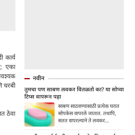
ी कार्य
े; एका
 आवश्यक
नवीन
णि चरबी
तुमचा पण साबण लवकर वितळतो का? या सोप्या
टिप्स वापरून पहा
साबण साठवण्यासाठी प्रत्येक घरात
ात ठेवा
सोपकेस वापरले जातात. तथापि,
सतत वापरल्याने ते लवकर
वितळतात. तसेच आपण सर्वजण
आंघोळीसाठी, हात धुण्यासाठी आणि