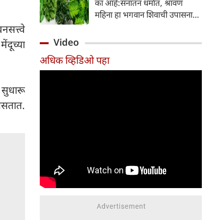
का आहे:सनातन धर्मात, श्रावण
निर्माण होतात.
महिना हा भगवान शिवाची उपासना
करण्यासाठी सर्वात पवित्र काळ
सत्त्वे
मानला जातो. या संपूर्ण महिन्यात,
Video
दूच्या
भक्त उपवास, पूजा, नामजप,
अधिक व्हिडिओ पहा
दानधर्म आणि सात्विक जीवनशैलीचे
पालन करतात.
 सुधारू
 असतात.