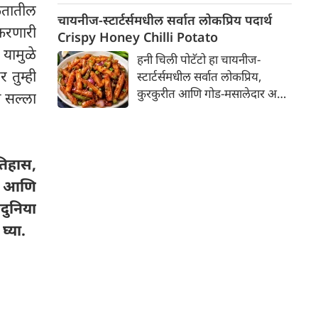
कृतातील
आंघोळीसाठी, हात धुण्यासाठी आणि
चायनीज-स्टार्टर्समधील सर्वात लोकप्रिय पदार्थ
करणारी
कपडे धुण्यासाठी साबण वापरतो.
Crispy Honey Chilli Potato
तसेच पाण्यामुळे पॅकेजमधून साबण
यामुळे
हनी चिली पोटॅटो हा चायनीज-
काढून टाकल्यानंतर साबण लवकर
 तुम्ही
स्टार्टर्समधील सर्वात लोकप्रिय,
वितळतो. साबणाच्या डब्यात ठेवला
कुरकुरीत आणि गोड-मसालेदार असा
ा सल्ला
तरी तो वितळत राहतो. कधीकधी,
लज्जतदार पदार्थ आहे. पार्टी असो वा
साबण फक्त दोन दिवसांत संपतो.
संध्याकाळच्या स्नॅक्सची वेळ, हा
यामुळे घरातील महिलांना तो जास्त
स्टार्टर लहानांपासून मोठ्यांपर्यंत
काळ कसा टिकवायचा याचा गोंधळ
सर्वांनाच खूप आवडतो. घरीच रेस्टॉरंट
तिहास,
उडतो. याकरिता, साबण
स्टाईल एकदम क्रिस्पी हनी चिली
ेख आणि
वितळण्यापासून रोखण्यासाठी आपण
पोटॅटो कसे बनवायचे, याची सोपी
काही सोप्या टिप्स पाहणार आहोत.
दुनिया
आणि सविस्तर रेसिपी जाणून घ्या...
घ्या.