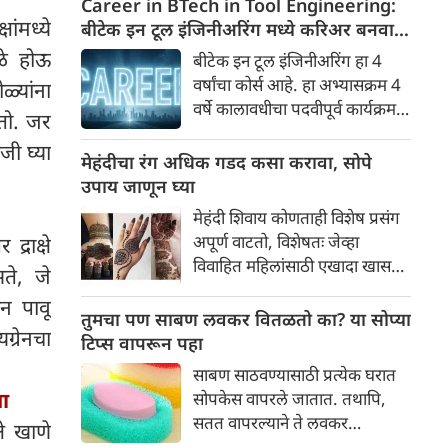
Career in BTech in Tool Engineering:
आवश्यकता असते, त्यामुळे तो
षांमध्ये
बीटेक इन टूल इंजिनीअरिंग मध्ये करिअर बनवा
प्रत्येक घरात आढळतो. बेकिंग सोडा
पात्रता, व्याप्ती ,पगार जाणून घ्या
ळे होऊ
बीटेक इन टूल इंजिनीअरिंग हा 4
म्हणजे सोडियम बायकार्बोनेट. तो
वर्षांचा कोर्स आहे. हा अभ्यासक्रम 4
ळ्यांना
नैसर्गिकरित्या आढळतो आणि
वर्षे कालावधीचा पदवीपूर्व कार्यक्रम
कतो. जर
पांढऱ्या पावडरच्या स्वरूपात येतो.
आहे. जे विज्ञान शाखेच्या विद्यार्थ्यांना
चला, बेकिंग सोड्याच्या १०
जी घ्या
करता येईल. विद्यार्थ्यांना मदत
मेहंदीचा रंग अधिक गडद कसा करावा, सोपे
फायद्यांबद्दल जाणून घेऊया.
करण्यासाठी अभ्यासक्रमाचा 4 वर्षांचा
उपाय जाणून घ्या
कालावधी सेमिस्टर पद्धतीने विभागला
मेहंदी शिवाय कोणताही विशेष प्रसंग
गेला आहे. प्रत्येक सेमिस्टर हा ६
अपूर्ण वाटतो, विशेषतः जेव्हा
्राक्षे
महिन्यांचा असतो, ज्याच्या शेवटी
विवाहित महिलांसाठी एखादा खास
ते, जे
परीक्षा घेतल्या जातात.टूल
सण असतो. गडद रंगाचे हात आणि
अभियांत्रिकीमध्ये नवीन साधनांची
न पावू
मेहंदीचा मंद सुगंध सणाच्या
तुमचा पण साबण लवकर वितळतो का? या सोप्या
रचना, निर्मिती आणि नियोजन यांचा
ग्रेनचा
वातावरणात भर घालतात.
टिप्स वापरून पहा
समावेश होतो.
साबण साठवण्यासाठी प्रत्येक घरात
या
सोपकेस वापरले जातात. तथापि,
सतत वापरल्याने ते लवकर
े खाणे
वितळतात. तसेच आपण सर्वजण