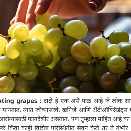
ating grapes :
द्राक्षे हे एक असे फळ आहे जे लोक साम
 मानतात. त्यात जीवनसत्त्वे, खनिजे आणि अँटीऑक्सिडंट्स
आरोग्यासाठी फायदेशीर असतात. पण तुम्हाला माहित आहे का
ाल्ले किंवा काही विशिष्ट परिस्थितीत सेवन केले तर ते गंभीर