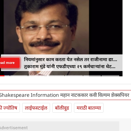
नियमांनुसार काम करता येत नसेल तर राजीनामा द्या…
ead more
तुकाराम मुंडे यांनी एफडीएच्या २९ कर्मचाऱ्यांना थेट
इशारा
Shakespeare Information महान नाटककार कवी विल्यम शेक्सपियर
ी ज्योतिष
लाईफस्टाईल
बॉलीवूड
मराठी बातम्या