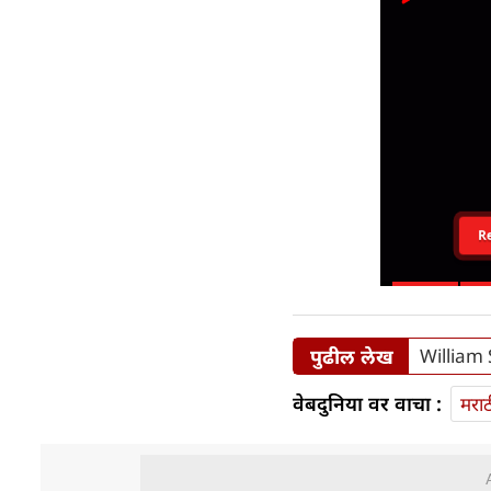
R
पुढील लेख
William 
वेबदुनिया वर वाचा :
मराठ