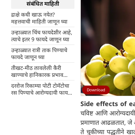
संबंधित माहिती
द्राक्षे कधी खाऊ नयेत?
महत्तवाची माहिती जाणून घ्या
उन्हाळ्यात चिंच फायदेशीर आहे,
त्याचे इतर 9 फायदे जाणून घ्या
उन्हाळ्यात रात्री ताक पिण्याचे
फायदे जाणून घ्या
तीखट-मीठ लावलेली कैरी
खाण्याचे हानिकारक प्रभाव
जाणून घ्या
दररोज रिकाम्या पोटी टोमॅटोचा
Download
रस पिण्याचे आरोग्यदायी फायदे
जाणून घ्या
Side effects of e
चविष्ट आणि आरोग्यदायी
प्रमाणात आढळतात, जे 
ते चुकीच्या पद्धतीने ख