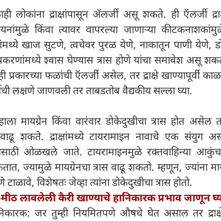
ही लोकांना द्राक्षांपासून अ‍ॅलर्जी असू शकते. ही ऍलर्जी द्राक्
यनांमुळे किंवा त्यावर वापरल्या जाणाऱ्या कीटकनाशकांमु
ंमध्ये खाज सुटणे, त्वचेवर पुरळ येणे, नाकातून पाणी येणे, डो
करणांमध्ये श्वास घेण्यास त्रास होणे यांचा समावेश असू श
 प्रकारच्या फळांची ऍलर्जी असेल, तर द्राक्षे खाण्यापूर्वी काळ
ची लक्षणे जाणवली तर ताबडतोब वैद्यकीय सल्ला घ्या.
म्हाला मायग्रेन किंवा वारंवार डोकेदुखीचा त्रास होत असेल तर द
ढू शकते. द्राक्षांमध्ये टायरामाइन नावाचे एक संयुग अस
्यासाठी ओळखले जाते. टायरामाइनमुळे रक्तवाहिन्या आकुंच
 ज्यामुळे मायग्रेनचा त्रास वाढू शकतो. म्हणून, ज्यांना माय
 खाणे टाळावे, विशेषतः जेव्हा त्यांना डोकेदुखीचा त्रास होतो.
मीठ लावलेली कैरी खाण्याचे हानिकारक प्रभाव जाणून घ्
निकारक: जर तुम्ही नियमितपणे औषधे घेत असाल तर द्राक्ष