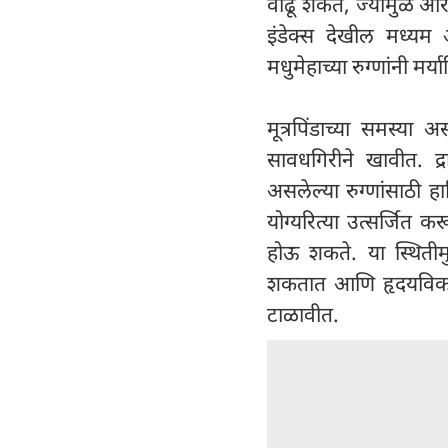
वाढू शकते, ज्यामुळे आर
इंडेक्स देखील मध्यम 
मधुमेहाच्या रुग्णांनी मर्
मूत्रपिंडाच्या समस्या अ
सावधगिरीने खावीत. द्र
असलेल्या रुग्णांसाठी 
योग्यरित्या उत्सर्जित 
होऊ शकते. या स्थिती
शकतात आणि हृदयविकाराचा
टाळावीत.