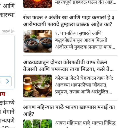
महत्त्वपूर्ण ग्रहबदल घेऊन येत आहे.
ते आणि
यामागे खोलवर रुजलेल्या पौराणिक
ग्रह आणि नक्षत्रांची ही विशेष
श्रद्धा, आध्यात्मिक अर्थ आणि काही
कारच्या
हालचाल अनेक राशींच्या जीवनात
रोज फक्त २ अंजीर खा आणि पाहा कमाल! हे ३
वैज्ञानिक तर्कदेखील आहेत. चला, या
सकारात्मक बदल घडवून आणणार
आरोग्यदायी फायदे तुम्हाला ठाऊक आहेत का?
अनोख्या परंपरेमागील अर्थ
आहे. विशेषतः ३ ऑगस्ट रोजी एक
सविस्तरपणे समजून घेऊया.
१. पचनक्रिया सुधारते आणि
अत्यंत दुर्मिळ आणि फलदायी
बद्धकोष्ठतेपासून आराम मिळतो
ग्रहस्थिती (संयोग) तयार होत आहे.
अंजीरमध्ये मुबलक प्रमाणात फायबर
या दिवशी तयार होणारे शुभ योग,
असते. जर तुम्हाला वारंवार
ग्रहांची स्थिती आणि या गोचरमुळे
बद्धकोष्ठता, गॅस किंवा अपचनाचा
आठवड्यातून दोनदा कोरफडीची वाफ घेऊन
ज्यांचे नशीब उजळणार आहे अशा
त्रास होत असेल, तर अंजीर
तेजस्वी आणि चमकदार त्वचा मिळवा, कसे ते
भाग्यवान राशींबद्दल आपण जाणून
तुमच्यासाठी वरदान ठरू शकते. हे
जाणून घ्या
घेऊया!
कोरफड जेलने चेहऱ्याला वाफ देणे:
आतड्यांची स्वच्छता ठेवण्यास मदत
आजच्या धावपळीच्या जीवनात,
करते. पचनसंस्था मजबूत करून पोट
प्रदूषण, तणाव आणि असंतुलित
पाय
साफ होण्यास मदत करते.
आहार यांचा आपल्या त्वचेवर
षांमध्ये
नकारात्मक परिणाम होऊ शकतो.
श्रावण महिन्यात पाले भाज्या खाण्यास मनाई का
 वेगाने
आपल्या त्वचेची चमक हळूहळू कमी
आहे?
होते, ज्यामुळे निस्तेजपणा, मुरुमे
ान्यपणे
श्रावण महिन्यात पाले भाज्या निषिद्ध
आणि ब्लॅकहेड्स यांसारख्या समस्या