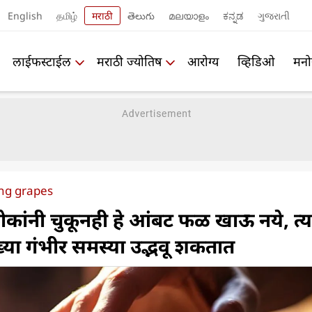
English
தமிழ்
मराठी
తెలుగు
മലയാളം
ಕನ್ನಡ
ગુજરાતી
लाईफस्टाईल
मराठी ज्योतिष
आरोग्य
व्हिडिओ
मनो
ing grapes
लोकांनी चुकूनही हे आंबट फळ खाऊ नये, त्य
या गंभीर समस्या उद्भवू शकतात