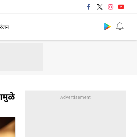
Follow us
रंजन
ामुळे