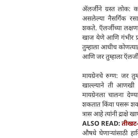
अ‍ॅलर्जीने ग्रस्त लोक: का
असलेल्या नैसर्गिक रसा
शकते. ऍलर्जीच्या लक्षणा
खाज येणे आणि गंभीर प्र
तुम्हाला आधीच कोणत्याही
आणि जर तुम्हाला ऍलर्जी
मायग्रेनचे रुग्ण: जर तु
खाल्ल्याने ती आणखी वा
मायग्रेनला चालना देण
शकतात किंवा पसरू शकतात,
त्रास आहे त्यांनी द्राक्षे
ALSO READ:
तीखट-
औषधे घेणाऱ्यांसाठी हा