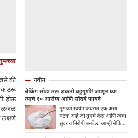
ुमच्या
 जसे की
नवीन
ारक ठरू
बेकिंग सोडा ठरू शकतो बहुगुणी! जाणून घ्या
ुगी होऊ
त्याचे १० आरोग्य आणि सौंदर्य फायदे
ये जळजळ
तुमच्या स्वयंपाकघरात एक असा
घटक आहे जो तुमचे केस आणि त्वचा
 लक्षणे
सुंदर व निरोगी बनवेल. आम्ही बेकिंग
सोड्याबद्दल बोलत आहोत. अनेक
भारतीय पदार्थांमध्ये सोड्याची