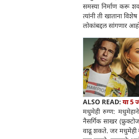
समस्या निर्माण करू शक
त्यांनी ती खाताना विशे
लोकांबद्दल सांगणार आहोत 
ALSO READ:
या 5 ज
मधुमेही रुग्ण: मधुमेहाने 
नैसर्गिक साखर (फ्रुक्ट
वाढू शकते. जर मधुमेही रु