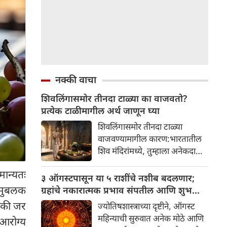
नक्की वाचा
शिवलिंगासमोर तीनदा टाळ्या का वाजवतो?
प्रत्येक टाळीमागील अर्थ जाणून घ्या
शिवलिंगासमोर तीनदा टाळ्या
वाजवण्यामागील कारण:भारतातील
शिव मंदिरांमध्ये, तुम्हाला अनेकदा
भक्त शिवलिंगासमोर तीनदा टाळ्या
ान्यतः
वाजवताना दिसतील. ही एक सामान्य
३ ऑगस्टपासून या ५ राशींचे नशीब बदलणार;
प्रथा आहे, पण तुम्ही कधी विचार
 मुबलक
ग्रहांचे नकारात्मक प्रभाव संपतील आणि शुभ
केला आहे का की यामागे काय रहस्य
दिवसांची सुरुवात होईल
 की जर
ज्योतिषशास्त्राच्या दृष्टीने, ऑगस्ट
आहे आणि प्रत्येक टाळीचा अर्थ काय
महिन्याची सुरुवात अनेक मोठे आणि
 आरोग्य
आहे? हा केवळ एक विधी नाही, तर