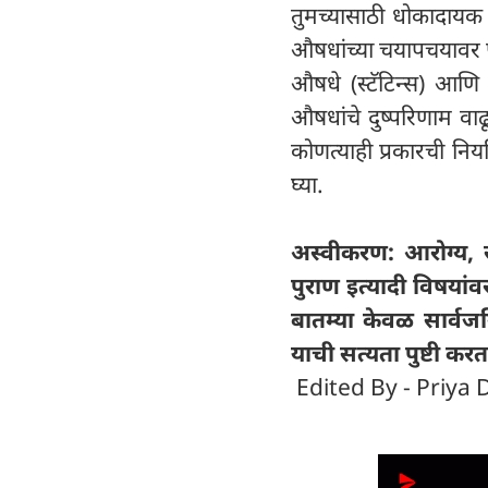
तुमच्यासाठी धोकादायक ठ
औषधांच्या चयापचयावर 
औषधे (स्टॅटिन्स) आणि 
औषधांचे दुष्परिणाम वाढ
कोणत्याही प्रकारची नियम
घ्या.
अस्वीकरण: आरोग्य, सौ
पुराण इत्यादी विषयांव
बातम्या केवळ सार्वज
याची सत्यता पुष्टी करत
Edited By - Priya D