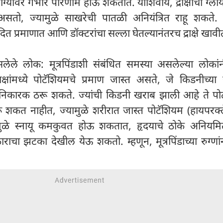
ोग्यावर गंभीर परिणाम होऊ शकतात. याशिवाय, द्राक्षांचा ग्ल
असतो, ज्यामुळे साखरेची पातळी अनियंत्रित राहू शकते. म
यादित प्रमाणात आणि डॉक्टरांचा सल्ला घेतल्यानंतरच द्राक्षे खावी
सलेले लोक: मूत्रपिंडाशी संबंधित समस्या असलेल्या लोकांनी द
ाक्षांमध्ये पोटॅशियमचे प्रमाण जास्त असते, जे किडनीच्या
हानिकारक ठरू शकते. ज्यांची किडनी खराब झाली आहे ते पो
करू शकत नाहीत, ज्यामुळे शरीरात जास्त पोटॅशियम (हायपरक्
मुळे स्नायू कमकुवत होऊ शकतात, हृदयाचे ठोके अनियम
 झटका देखील येऊ शकतो. म्हणून, मूत्रपिंडाच्या रुग्णांनी द