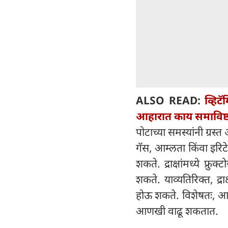
ALSO READ:
व्हिट
आहारात काय समाविष्ट 
पोटाच्या समस्यांनी ग्र
गॅस, आम्लता किंवा इरिटे
शकते. द्राक्षांमध्ये फ
शकते. याव्यतिरिक्त, द
होऊ शकते. विशेषतः, आयबीए
आणखी वाढू शकतात.