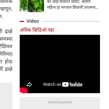
ायसेमिक
का आहे:सनातन धर्मात, श्रावण
निर्माण होतात.
महिना हा भगवान शिवाची उपासना
्हणून,
करण्यासाठी सर्वात पवित्र काळ
त.
मानला जातो. या संपूर्ण महिन्यात,
Video
भक्त उपवास, पूजा, नामजप,
अधिक व्हिडिओ पहा
दानधर्म आणि सात्विक जीवनशैलीचे
्राक्षे
पालन करतात.
 समस्या
टॅशियम
लेमिया)
ित होऊ
्राक्षे