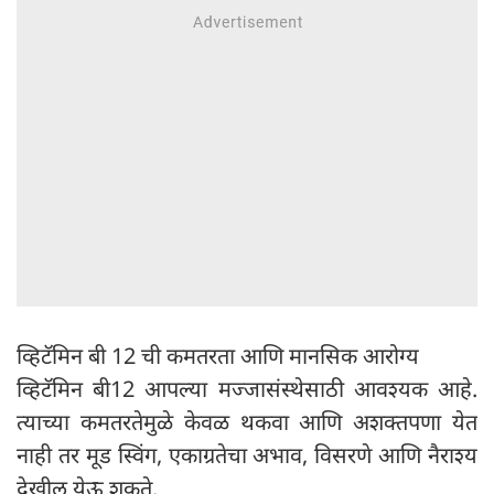
व्हिटॅमिन बी 12 ची कमतरता आणि मानसिक आरोग्य
व्हिटॅमिन बी12 आपल्या मज्जासंस्थेसाठी आवश्यक आहे.
त्याच्या कमतरतेमुळे केवळ थकवा आणि अशक्तपणा येत
नाही तर मूड स्विंग, एकाग्रतेचा अभाव, विसरणे आणि नैराश्य
देखील येऊ शकते.