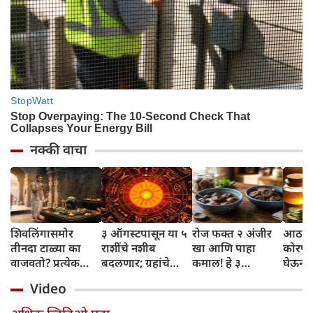
नक्की वाचा
शिवलिंगासमोर
३ ऑगस्टपासून या ५
रोज फक्त २ अंजीर
आठवड्
तीनदा टाळ्या का
राशींचे नशीब
खा आणि पाहा
कोरफड
वाजवतो? प्रत्येक
बदलणार; ग्रहांचे
कमाल! हे ३
घेऊन 
टाळीमागील अर्थ
नकारात्मक प्रभाव
आरोग्यदायी फायदे
चमकदा
Video
जाणून घ्या
संपतील आणि शुभ
तुम्हाला ठाऊक
मिळवा,
दिवसांची सुरुवात
आहेत का?
घ्या