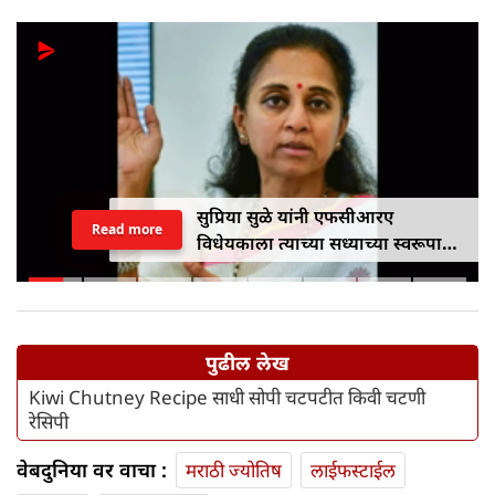
सुप्रिया सुळे यांनी एफसीआरए
Read more
विधेयकाला त्याच्या सध्याच्या स्वरूपात
विरोध केला
पुढील लेख
Kiwi Chutney Recipe साधी सोपी चटपटीत किवी चटणी
रेसिपी
वेबदुनिया वर वाचा :
मराठी ज्योतिष
लाईफस्टाईल