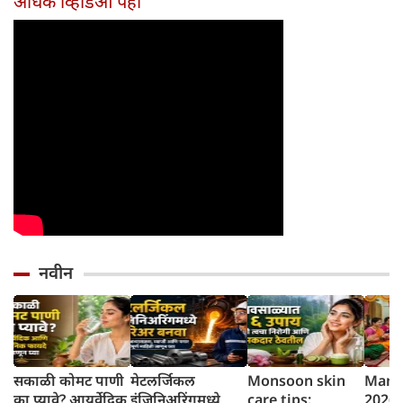
अधिक व्हिडिओ पहा
होईल
नवीन
सकाळी कोमट पाणी
मेटलर्जिकल
Monsoon skin
Mang
का प्यावे? आयुर्वेदिक
इंजिनिअरिंगमध्ये
care tips:
2026 