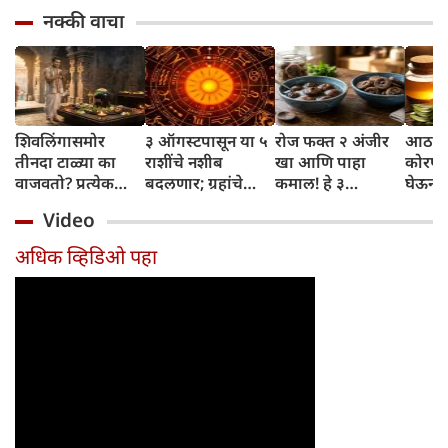
नक्की वाचा
शिवलिंगासमोर
३ ऑगस्टपासून या ५
रोज फक्त २ अंजीर
आठवड्
तीनदा टाळ्या का
राशींचे नशीब
खा आणि पाहा
कोरफड
वाजवतो? प्रत्येक
बदलणार; ग्रहांचे
कमाल! हे ३
घेऊन 
टाळीमागील अर्थ
नकारात्मक प्रभाव
आरोग्यदायी फायदे
चमकदा
Video
जाणून घ्या
संपतील आणि शुभ
तुम्हाला ठाऊक
मिळवा,
दिवसांची सुरुवात
आहेत का?
घ्या
अधिक व्हिडिओ पहा
होईल