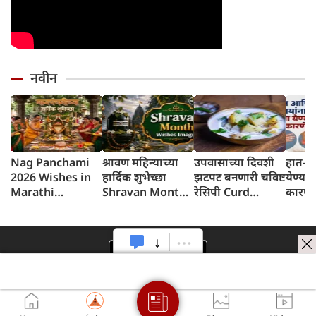
नवीन
Nag Panchami
श्रावण महिन्याच्या
उपवासाच्या दिवशी
हात-पाय
2026 Wishes in
हार्दिक शुभेच्छा
झटपट बनणारी चविष्ट
येण्या
Marathi
Shravan Month
रेसिपी Curd
कारणे
नागपंचमीच्या
2026 Wishes in
Potatoes
जाणून 
शुभेच्छा संदेश
Marathi