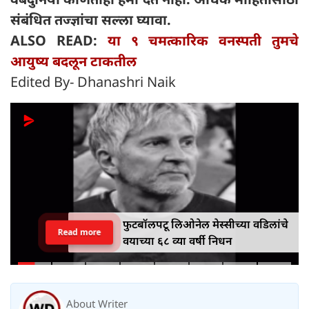
संबंधित तज्ज्ञांचा सल्ला घ्यावा.
ALSO READ:
या ९ चमत्कारिक वनस्पती तुमचे
आयुष्य बदलून टाकतील
Edited By- Dhanashri Naik
फुटबॉलपटू लिओनेल मेस्सीच्या वडिलांचे
Read more
वयाच्या ६८ व्या वर्षी निधन
About Writer