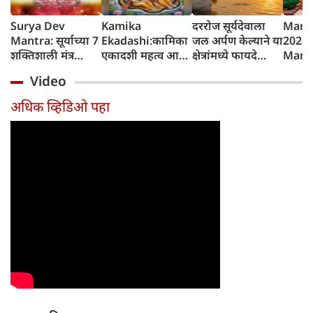
Surya Dev
Kamika
दररोज सूर्यदेवाला
Mang
Mantra: सूर्याच्या 7
Ekadashi:कामिका
जल अर्पण केल्याने या
2026 
शक्तिशाली मंत्र
एकादशी महत्व आणि
क्षेत्रांमध्ये फायदे
Marat
जपल्याने सर्व इच्छा
व्रत कथा
होतात, रविवारला
शुभेच्छ
Video
पूर्ण होतात, रविवारी
विशेष महत्त्व
कोणत्याही एका
अधिक व्हिडिओ पहा
मंत्राचा जप करा