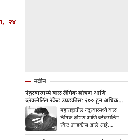
ाश, २४
नवीन
नंदुरबारमध्ये बाल लैंगिक शोषण आणि
ब्लॅकमेलिंग रॅकेट उघडकीस; २०० हून अधिक
अश्लील क्लिप्स जप्त
महाराष्ट्रातील नंदुरबारमध्ये बाल
लैंगिक शोषण आणि ब्लॅकमेलिंग
रॅकेट उघडकीस आले आहे.
मिळालेल्या माहितीनुसार नंदुरबार
जिल्ह्यातून निष्पाप मुले आणि