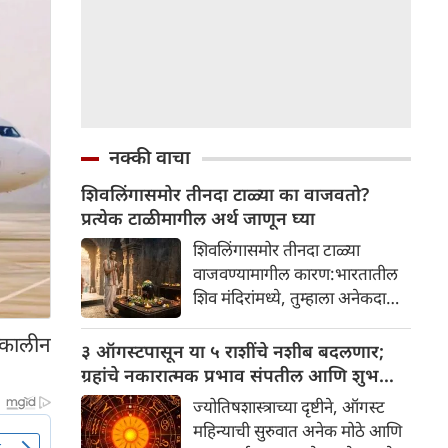
नक्की वाचा
शिवलिंगासमोर तीनदा टाळ्या का वाजवतो?
प्रत्येक टाळीमागील अर्थ जाणून घ्या
शिवलिंगासमोर तीनदा टाळ्या
वाजवण्यामागील कारण:भारतातील
शिव मंदिरांमध्ये, तुम्हाला अनेकदा
भक्त शिवलिंगासमोर तीनदा टाळ्या
्कालीन
वाजवताना दिसतील. ही एक सामान्य
३ ऑगस्टपासून या ५ राशींचे नशीब बदलणार;
प्रथा आहे, पण तुम्ही कधी विचार
ग्रहांचे नकारात्मक प्रभाव संपतील आणि शुभ
केला आहे का की यामागे काय रहस्य
दिवसांची सुरुवात होईल
ज्योतिषशास्त्राच्या दृष्टीने, ऑगस्ट
आहे आणि प्रत्येक टाळीचा अर्थ काय
महिन्याची सुरुवात अनेक मोठे आणि
आहे? हा केवळ एक विधी नाही, तर