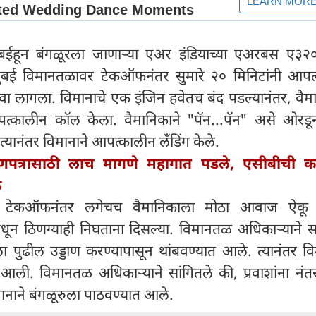
ा मुंबईहून बंगळूरला जाणाऱ्या एअर इंडियाच्या एअरबस ए३
ंबई विमानतळावर टेकऑफनंतर सुमारे २० मिनिटांनी आपत
वा लागला. विमानाचे एक इंजिन हवेतच बंद पडल्यानंतर, वैम
पत्कालीन कॉल केला. वैमानिकाने "पॅन...पॅन" असे ओरडून
त्यानंतर विमानाने आपत्कालीन लँडिंग केले.
माणपत्रासाठी लाच मागणे महागात पडले, एसीबीची क
क
ानुसार, टेकऑफनंतर लगेचच वैमानिकाला मोठा आवाज ऐक
धून ठिणग्याही निघताना दिसल्या. विमानतळ अधिकाऱ्याने सा
ला पुढील उड्डाण करण्यापासून थांबवण्यात आले. त्यानंतर व
ली. विमानतळ अधिकाऱ्याने सांगितले की, प्रवाशांना नंतर
ानाने बंगळूरुला पाठवण्यात आले.