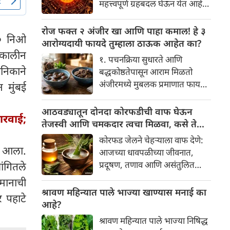
महत्त्वपूर्ण ग्रहबदल घेऊन येत आहे.
यामागे खोलवर रुजलेल्या पौराणिक
ग्रह आणि नक्षत्रांची ही विशेष
श्रद्धा, आध्यात्मिक अर्थ आणि काही
हालचाल अनेक राशींच्या जीवनात
रोज फक्त २ अंजीर खा आणि पाहा कमाल! हे ३
वैज्ञानिक तर्कदेखील आहेत. चला, या
२० निओ
सकारात्मक बदल घडवून आणणार
आरोग्यदायी फायदे तुम्हाला ठाऊक आहेत का?
अनोख्या परंपरेमागील अर्थ
आहे. विशेषतः ३ ऑगस्ट रोजी एक
्कालीन
सविस्तरपणे समजून घेऊया.
१. पचनक्रिया सुधारते आणि
अत्यंत दुर्मिळ आणि फलदायी
ानिकाने
बद्धकोष्ठतेपासून आराम मिळतो
ग्रहस्थिती (संयोग) तयार होत आहे.
अंजीरमध्ये मुबलक प्रमाणात फायबर
 मुंबई
या दिवशी तयार होणारे शुभ योग,
असते. जर तुम्हाला वारंवार
ग्रहांची स्थिती आणि या गोचरमुळे
बद्धकोष्ठता, गॅस किंवा अपचनाचा
आठवड्यातून दोनदा कोरफडीची वाफ घेऊन
ज्यांचे नशीब उजळणार आहे अशा
ारवाई;
त्रास होत असेल, तर अंजीर
तेजस्वी आणि चमकदार त्वचा मिळवा, कसे ते
भाग्यवान राशींबद्दल आपण जाणून
तुमच्यासाठी वरदान ठरू शकते. हे
जाणून घ्या
घेऊया!
कोरफड जेलने चेहऱ्याला वाफ देणे:
आतड्यांची स्वच्छता ठेवण्यास मदत
ू आला.
आजच्या धावपळीच्या जीवनात,
करते. पचनसंस्था मजबूत करून पोट
प्रदूषण, तणाव आणि असंतुलित
ंगितले
साफ होण्यास मदत करते.
आहार यांचा आपल्या त्वचेवर
िमानाची
नकारात्मक परिणाम होऊ शकतो.
श्रावण महिन्यात पाले भाज्या खाण्यास मनाई का
 पहाटे
आपल्या त्वचेची चमक हळूहळू कमी
आहे?
होते, ज्यामुळे निस्तेजपणा, मुरुमे
श्रावण महिन्यात पाले भाज्या निषिद्ध
आणि ब्लॅकहेड्स यांसारख्या समस्या