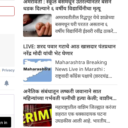
अमरावती : स्कूल बसमधून उतरल्यानंतर बसने
तरुणांचे क्रूर लैंगिक शोषण, अश्लील
धडक दिल्याने ६ वर्षीय विद्यार्थिनीचा मृत्यू
व्हिडिओ बनवणे आणि त्यानंतर
अमरावतीतील रिद्धपूर येथे शाळेच्या
ब्लॅकमेलिंगचे एक धक्कादायक
बसमधून घरी परतत असताना ६
प्रकरण उघडकीस आले आहे.
वर्षीय विद्यार्थिनी ईश्वरी रवींद्र ठाकरे
हिला बसने धडक दिली. तिचा जागीच
मृत्यू झाला.
LIVE: शरद पवार गटाचे आठ खासदार पंतप्रधान
नरेंद्र मोदी यांची भेट घेणार
Maharashtra Breaking
News Live in Marathi :
राष्ट्रवादी काँग्रेस पक्षाचे (शरदचंद्र
पवार) आठ खासदार पंतप्रधान नरेंद्र
मोदी यांची भेट घेणार आहेत. या
अनैतिक संबंधातून लष्करी जवानाने सात
बातमीमुळे महाराष्ट्र आणि दिल्लीच्या
महिन्यांच्या गर्भवती पत्नीची हत्या केली; वाशीम
राजकीय वर्तुळात खळबळ उडाली
मधील घटना
महाराष्ट्रातील वाशिम जिल्ह्यात करंजा
आहे.
शहरात एक धक्कादायक घटना
उघडकीस आली आहे. भारतीय
लष्कराच्या एका जवानाने आपल्या