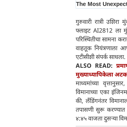
गुरुवारी रात्री उशिर
फ्लाइट AI2812 ला मु
परिस्थितीचा सामना करा
वाहतूक नियंत्रणाला आ
एटीसीशी संपर्क साधला. 
ALSO READ:
प्र
मुख्याध्यापिकेला अट
माध्यमांच्या वृत्त
विमानाच्या एका इंजिनम
की, लँडिंगनंतर विमाना
तपासणी सुरू करण्यात आ
४:४५ वाजता दुसऱ्या विम