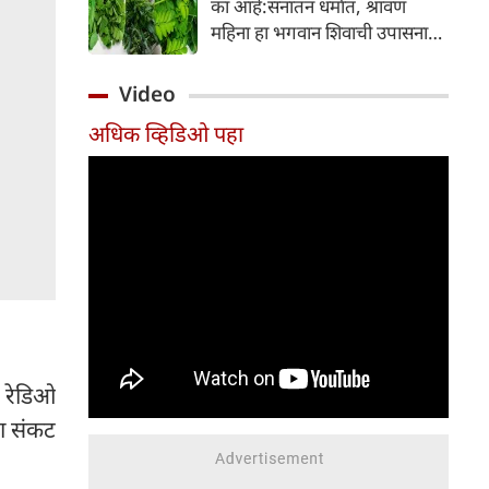
का आहे:सनातन धर्मात, श्रावण
निर्माण होतात.
महिना हा भगवान शिवाची उपासना
करण्यासाठी सर्वात पवित्र काळ
मानला जातो. या संपूर्ण महिन्यात,
Video
भक्त उपवास, पूजा, नामजप,
अधिक व्हिडिओ पहा
दानधर्म आणि सात्विक जीवनशैलीचे
पालन करतात.
य रेडिओ
वा संकट