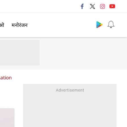
Follow us
िओ
मनोरंजन
uation