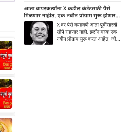
सात महिन्यांच्या गर्भवती पत्नीची
आता वापरकर्त्यांना X कडील कंटेंटसाठी पैसे
हत्या केली आहे. पोलिसांनी जवान
मिळणार नाहीत, एक नवीन प्रोग्राम सुरू होणार;
आणि त्याच्या आई-वडिलांना अटक
ही नवीन अट असणार
X वर पैसे कमावणे आता पूर्वीसारखे
करून हत्येचा गुन्हा दाखल केला
सोपे राहणार नाही. इलॉन मस्क एक
आहे.
नवीन प्रोग्राम सुरू करत आहेत, जो
वापरकर्त्यांना कंटेंटसाठी पैसे कमवू
देणार नाही. यासाठी एक विशिष्ट अट
ठेवण्यात आली आहे. खरे तर, इलॉन
मस्कच्या सोशल मीडिया प्लॅटफॉर्म, X
मध्ये अलीकडेच गेल्या अनेक
वर्षांतील सर्वात मोठा बदल झाला
आहे.