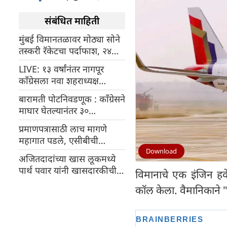
संबंधित माहिती
मुंबई विमानतळावर मोठ्या सोने
तस्करी रॅकेटचा पर्दाफाश, २४
महिलांना अटक
LIVE: १३ वर्षांनंतर नागपूर
काँग्रेसला नवा शहराध्यक्ष
मिळणार!
बारामती पोटनिवडणूक : काँग्रेसने
माघार घेतल्यानंतर ३०
उमेदवारांनी आपली उमेदवारी
प्रमाणपत्रासाठी लाच मागणे
मागे घेतली
महागात पडले, एसीबीची
कारवाई; मुख्याध्यापिकेला अटक
Download
अजितदादांच्या खास लूकमध्ये
पार्थ पवार यांनी खासदारकीची
विमानाचे एक इंजिन हवे
शपथ घेतली
कॉल केला. वैमानिकाने "