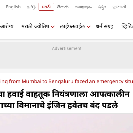
English
தமிழ்
मराठी
తెలుగు
മലയാളം
ಕನ್ನಡ
ગુજરાતી
आरोग्य
मराठी ज्योतिष
लाईफस्टाईल
धर्म संग्रह
व्हिड
flying from Mumbai to Bengaluru faced an emergency sit
ाचा हवाई वाहतूक नियंत्रणाला आपत्कालीन
च्या विमानाचे इंजिन हवेतच बंद पडले