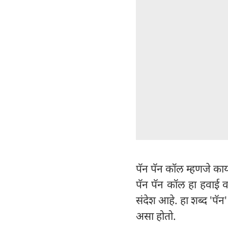
पॅन पॅन कॉल म्हणजे का
पॅन पॅन कॉल हा हवाई वा
संदेश आहे. हा शब्द 'पॅन
असा होतो.