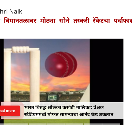
hri Naik
बई विमानतळावर मोठ्या सोने तस्करी रॅकेटचा पर्दाफ
भारत विरुद्ध श्रीलंका कसोटी मालिका: प्रेक्षक
ead more
स्टेडियममध्ये मोफत सामन्याचा आनंद घेऊ शकतात