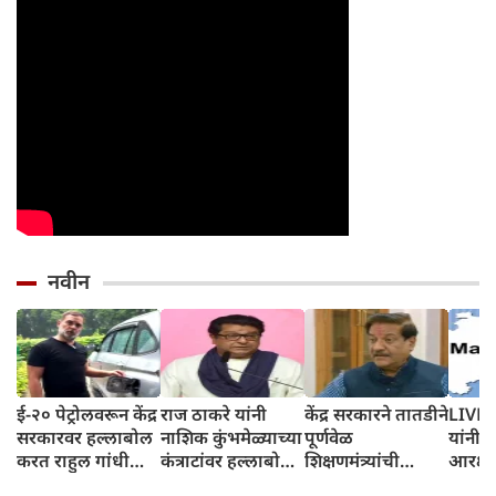
नवीन
ई-२० पेट्रोलवरून केंद्र
राज ठाकरे यांनी
केंद्र सरकारने तातडीने
LIVE: मनोज जारंगे
सरकारवर हल्लाबोल
नाशिक कुंभमेळ्याच्या
पूर्णवेळ
यांनी 
करत राहुल गांधी
कंत्राटांवर हल्लाबोल
शिक्षणमंत्र्यांची
आरक्षण
म्हणाले की, लोकांच्या
केला
नियुक्ती करण्याची
दिला