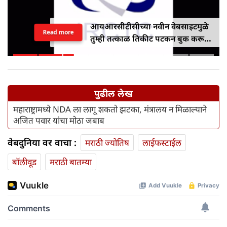
आयआरसीटीसीच्या नवीन वेबसाइटमुळे
Read more
तुम्ही तत्काळ तिकीट पटकन बुक करू
शकाल
पुढील लेख
महाराष्ट्रामध्ये NDA ला लागू शकतो झटका, मंत्रालय न मिळाल्याने
अजित पवार यांचा मोठा जबाब
वेबदुनिया वर वाचा :
मराठी ज्योतिष
लाईफस्टाईल
बॉलीवूड
मराठी बातम्या