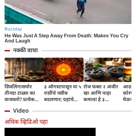
नक्की वाचा
शिवलिंगासमोर
३ ऑगस्टपासून या ५
रोज फक्त २ अंजीर
आठवड्
तीनदा टाळ्या का
राशींचे नशीब
खा आणि पाहा
कोरफड
वाजवतो? प्रत्येक
बदलणार; ग्रहांचे
कमाल! हे ३
घेऊन 
टाळीमागील अर्थ
नकारात्मक प्रभाव
आरोग्यदायी फायदे
चमकदा
Video
जाणून घ्या
संपतील आणि शुभ
तुम्हाला ठाऊक
मिळवा,
दिवसांची सुरुवात
आहेत का?
घ्या
अधिक व्हिडिओ पहा
होईल