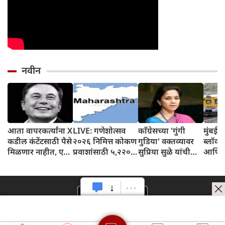
नवीन
आता वापरकर्त्यांना X
LIVE: गणेशोत्सव
काँग्रेसच्या 'गुंगी
मुंबई ल
कडील कंटेंटसाठी पैसे
२०२६ निमित्त कोकण
गुडिया' वक्तव्यावर
ब्लॉक;
मिळणार नाहीत, एक
प्रवाशांसाठी ५,२२०
सुप्रिया सुळे यांची
आणि हा
नवीन प्रोग्राम सुरू
विशेष एसटी बस
पहिली प्रतिक्रिया
लाईनव
होणार; ही नवीन अट
धावणार
समोर आली;
प्रभाव
असणार
म्हणाल्या....