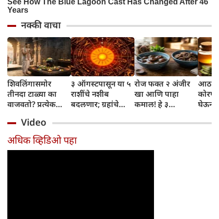
नक्की वाचा
शिवलिंगासमोर
३ ऑगस्टपासून या ५
रोज फक्त २ अंजीर
आठवड्
तीनदा टाळ्या का
राशींचे नशीब
खा आणि पाहा
कोरफड
वाजवतो? प्रत्येक
बदलणार; ग्रहांचे
कमाल! हे ३
घेऊन 
टाळीमागील अर्थ
नकारात्मक प्रभाव
आरोग्यदायी फायदे
चमकदा
Video
जाणून घ्या
संपतील आणि शुभ
तुम्हाला ठाऊक
मिळवा,
दिवसांची सुरुवात
आहेत का?
घ्या
अधिक व्हिडिओ पहा
होईल